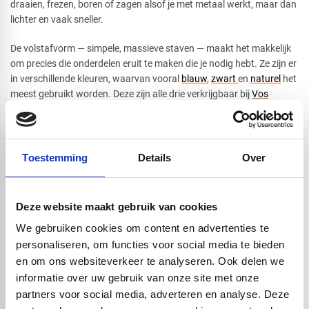
draaien, frezen, boren of zagen alsof je met metaal werkt, maar dan
lichter en vaak sneller.
De volstafvorm — simpele, massieve staven — maakt het makkelijk
om precies die onderdelen eruit te maken die je nodig hebt. Ze zijn er
in verschillende kleuren, waarvan vooral
blauw
,
zwart
en
naturel
het
meest gebruikt worden. Deze zijn alle drie verkrijgbaar bij
Vos
Kunststoffen
. De zwarte versie is extra handig als iets buiten of in
fel licht gebruikt gaat worden, omdat deze beter tegen UV kan.
Verder zijn de POM massieve staven in verschillende diameters
beschikbaar en in twee lengtes: 1000mm en 3000mm, voor ieder
Toestemming
Details
Over
wat wils!
Hoewel POM-C veel kan, is het niet geschikt voor heel hoge
temperaturen. Echter binnen zijn normale werkgebied, is het een
Deze website maakt gebruik van cookies
van de meest veelzijdige technische kunststoffen die je kunt vinden.
We gebruiken cookies om content en advertenties te
personaliseren, om functies voor social media te bieden
en om ons websiteverkeer te analyseren. Ook delen we
Handig om er bij te kopen
informatie over uw gebruik van onze site met onze
partners voor social media, adverteren en analyse. Deze