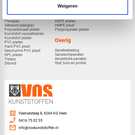
Weigeren
Kunststof
Technische kunststoffen
Plexiglas
HDPE platen
Gekleurd plexiglas
HMPE plaat
Polycarbonaat platen
Polypropyleen platen
Kunststof voorzetramen
Kunststof platen
Overig
PVC platen
Hard PVC plaat
Gevelbekleding
Geschuimd PVC plaat
Sandwichpanelen
HPL platen
Akoestiche panelen
Trespa
Staf, buis en profiel
Dibond
map
Veensesteeg 8, 4264 KG Veen
phone_enabled
0416 75 02 55
mail
info@voskunststoffen.nl