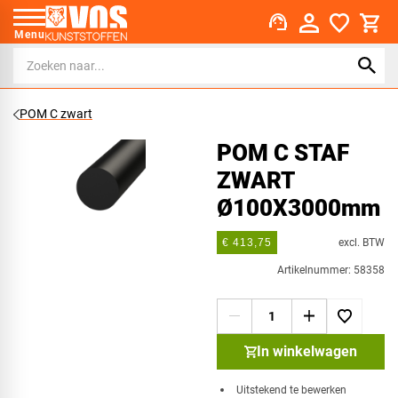
support_agent
Menu
POM C zwart
POM C STAF
ZWART
Ø100X3000mm
excl. BTW
€ 413,75
Artikelnummer: 58358
In winkelwagen
Uitstekend te bewerken