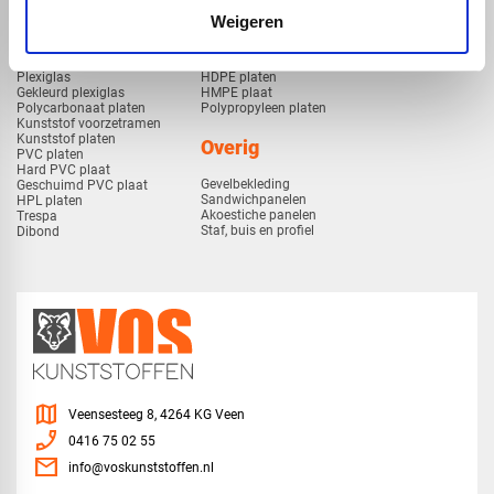
Weigeren
Kunststof
Technische kunststoffen
Plexiglas
HDPE platen
Gekleurd plexiglas
HMPE plaat
Polycarbonaat platen
Polypropyleen platen
Kunststof voorzetramen
Kunststof platen
Overig
PVC platen
Hard PVC plaat
Gevelbekleding
Geschuimd PVC plaat
Sandwichpanelen
HPL platen
Akoestiche panelen
Trespa
Staf, buis en profiel
Dibond
map
Veensesteeg 8, 4264 KG Veen
phone_enabled
0416 75 02 55
mail
info@voskunststoffen.nl