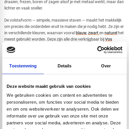
draaien, frezen, boren of zagen alsof je met metaal werkt, maar dan
lichter en vaak sneller.
De volstafvorm — simpele, massieve staven — maakt het makkelijk
om precies die onderdelen eruit te maken die je nodig hebt. Ze zijn er
in verschillende kleuren, waarvan vooral
blauw
,
zwart
en
naturel
het
meest gebruikt worden. Deze zijn alle drie verkrijgbaar bij
Vos
Kunststoffen
. De zwarte versie is extra handig als iets buiten of in
fel licht gebruikt gaat worden, omdat deze beter tegen UV kan.
Verder zijn de POM massieve staven in verschillende diameters
beschikbaar en in twee lengtes: 1000mm en 3000mm, voor ieder
Toestemming
Details
Over
wat wils!
Hoewel POM-C veel kan, is het niet geschikt voor heel hoge
temperaturen. Echter binnen zijn normale werkgebied, is het een
Deze website maakt gebruik van cookies
van de meest veelzijdige technische kunststoffen die je kunt vinden.
We gebruiken cookies om content en advertenties te
personaliseren, om functies voor social media te bieden
en om ons websiteverkeer te analyseren. Ook delen we
Handig om er bij te kopen
informatie over uw gebruik van onze site met onze
partners voor social media, adverteren en analyse. Deze