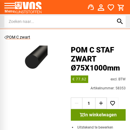
support_agent
Menu
POM C zwart
POM C STAF
ZWART
Ø75X1000mm
excl. BTW
€ 77,62
Artikelnummer: 58353
In winkelwagen
Uitstekend te bewerken