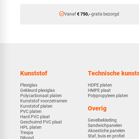
check_circle
Vanaf
€ 750,-
gratis bezorgd
Kunststof
Technische kunsts
Plexiglas
HDPE platen
Gekleurd plexiglas
HMPE plaat
Polycarbonaat platen
Polypropyleen platen
Kunststof voorzetramen
Kunststof platen
Overig
PVC platen
Hard PVC plaat
Gevelbekleding
Geschuimd PVC plaat
Sandwichpanelen
HPL platen
Akoestiche panelen
Trespa
Staf, buis en profiel
Dibond