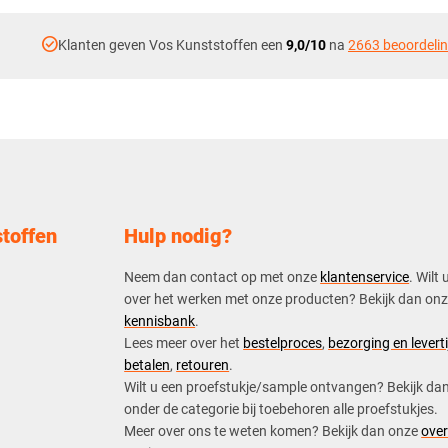
check_circle
Klanten geven Vos Kunststoffen een
9,0/10
na
2663 beoordeli
toffen
Hulp nodig?
Neem dan contact op met onze
klantenservice
. Wilt 
over het werken met onze producten? Bekijk dan on
kennisbank
.
​Lees meer over het
bestelproces
,
bezorging en leverti
betalen
,
retouren
.​
​Wilt u een proefstukje/sample ontvangen? Bekijk da
onder de categorie bij toebehoren alle proefstukjes.
​​Meer over ons te weten komen? Bekijk dan onze
over