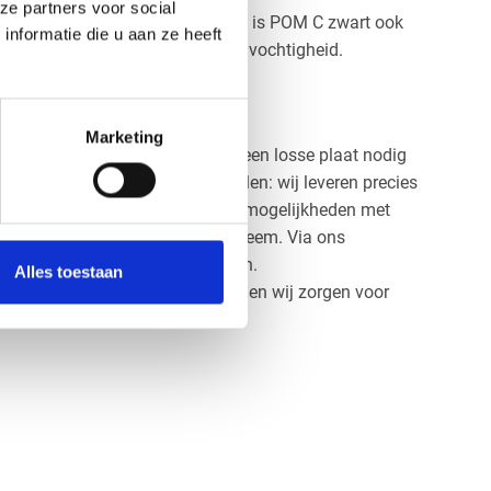
ze partners voor social
en hoge dimensionele stabiliteit is POM C zwart ook
nformatie die u aan ze heeft
met wisselende temperaturen of vochtigheid.
ten op maat
Marketing
e rekenen op maatwerk. Of je nu een losse plaat nodig
complete serie bewerkte onderdelen: wij leveren precies
Dankzij onze moderne bewerkingsmogelijkheden met
lfs complexe vormen geen probleem. Via ons
ect uw digitale tekening uploaden.
Alles toestaan
etingen en gewenste bewerking
, en wij zorgen voor
evering.