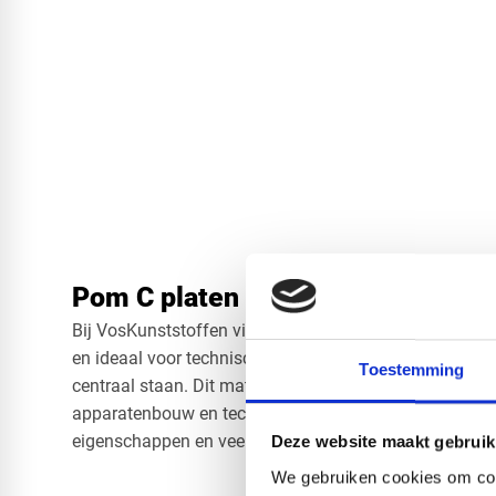
Pom C platen in het zwart
Bij VosKunststoffen vind je
POM C zwart platen
van hog
en ideaal voor technische toepassingen waar maatvas
Toestemming
centraal staan. Dit materiaal is al jarenlang een favor
apparatenbouw en technische industrie dankzij zijn u
eigenschappen en veelzijdige inzetbaarheid.
Deze website maakt gebruik
We gebruiken cookies om cont