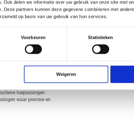
. Ook delen we informatie over uw gebruik van onze site met on
?
Met zijn lage vochtopname 
e. Deze partners kunnen deze gegevens combineren met andere i
geschikt voor omgevingen 
t, stabiliteit en
erzameld op basis van uw gebruik van hun services.
en, zelfs bij langdurige
POM C zwart pla
Voorkeuren
Statistieken
Bij Vos Kunststoffen kun j
en bewegende onderdelen
hebt, een prototype of een 
ieve technische
wat jouw project vraagt. 
onze CNC-machines zijn ze
liën, vetten en vele
contactformulier
kunt u dir
Weigeren
Je kiest zelf de
dikte, afm
aien, boren en zagen
een snelle en nauwkeurige l
tructieve toepassingen
singen waar precisie en