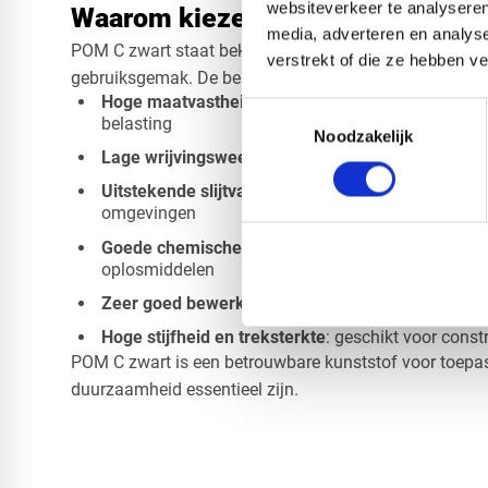
websiteverkeer te analyseren
Waarom kiezen voor POM C zwart
media, adverteren en analys
POM C zwart staat bekend om zijn combinatie van krach
verstrekt of die ze hebben v
gebruiksgemak. De belangrijkste voordelen op een rij:
Hoge maatvastheid:
behoudt zijn vorm en afmeting
Toestemmingsselectie
belasting
Noodzakelijk
Lage wrijvingsweerstand:
ideaal voor glijdende 
Uitstekende slijtvastheid:
gaat lang mee in intens
omgevingen
Goede chemische bestendigheid:
resistent tegen o
oplosmiddelen
Zeer goed bewerkbaar
: uitstekend te frezen, dra
Hoge stijfheid en treksterkte
: geschikt voor cons
POM C zwart is een betrouwbare kunststof voor toepas
duurzaamheid essentieel zijn.