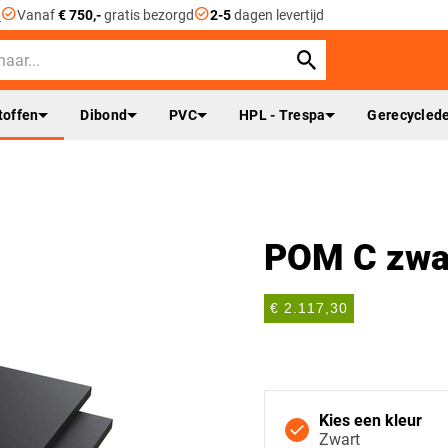
check_circle
check_circle
n
Vanaf
€ 750,-
gratis bezorgd
2-5
dagen levertijd
toffen
Dibond
PVC
HPL - Trespa
Gerecyclede
POM C zwa
€ 2.117,30
Kies een kleur
Zwart