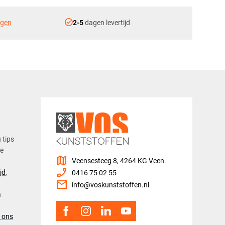
check_circle
ngen
2-5
dagen levertijd
u tips
ze
map
Veensesteeg 8, 4264 KG Veen
phone_enabled
jd
,
0416 75 02 55
mail
info@voskunststoffen.nl
n
 ons