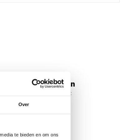
ek
Rechthoek
Ovaal
Cirkel
n POM C zwart platen
vaak toegepast in onder andere:
 technische componenten
Over
 looprollen en lagerschalen
ort- en productiesystemen
tructieve elementen
 media te bieden en om ons
ynamische belasting