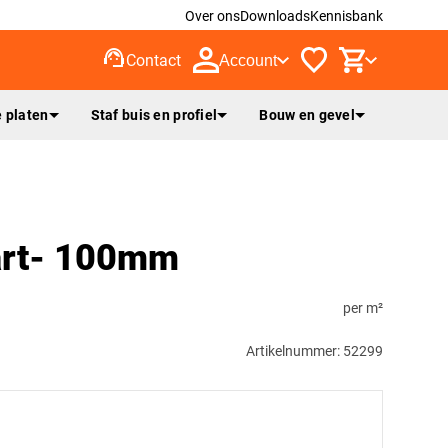
Over ons
Downloads
Kennisbank
support_agent
Contact
Account
 platen
Staf buis en profiel
Bouw en gevel
rt- 100mm
per m²
Artikelnummer: 52299