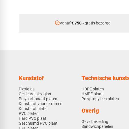
check_circle
Vanaf
€ 750,-
gratis bezorgd
Kunststof
Technische kunsts
Plexiglas
HDPE platen
Gekleurd plexiglas
HMPE plaat
Polycarbonaat platen
Polypropyleen platen
Kunststof voorzetramen
Kunststof platen
Overig
PVC platen
Hard PVC plaat
Gevelbekleding
Geschuimd PVC plaat
Sandwichpanelen
HPL platen