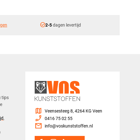
check_circle
ngen
2-5
dagen levertijd
u tips
ze
map
Veensesteeg 8, 4264 KG Veen
phone_enabled
jd
,
0416 75 02 55
mail
info@voskunststoffen.nl
n