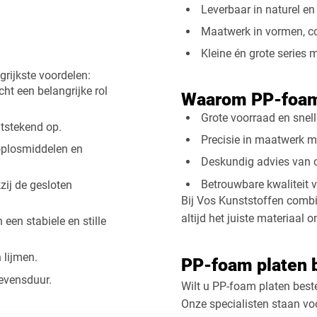
Leverbaar in naturel en 
Maatwerk in vormen, c
Kleine én grote series 
rijkste voordelen:
ht een belangrijke rol
Waarom PP-foam
Grote voorraad en snell
itstekend op.
Precisie in maatwerk 
oplosmiddelen en
Deskundig advies van o
Betrouwbare kwaliteit 
zij de gesloten
Bij Vos Kunststoffen combi
altijd het juiste materiaal o
 een stabiele en stille
 lijmen.
PP-foam platen 
evensduur.
Wilt u PP-foam platen best
​Onze specialisten staan v