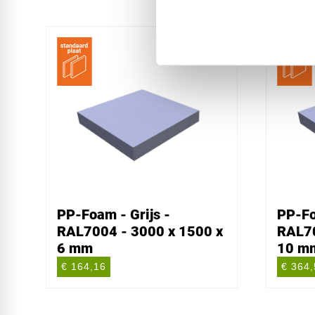
PP-Foam - Grijs -
PP-Fo
RAL7004 - 3000 x 1500 x
RAL70
6 mm
10 m
€ 164,16
€ 364