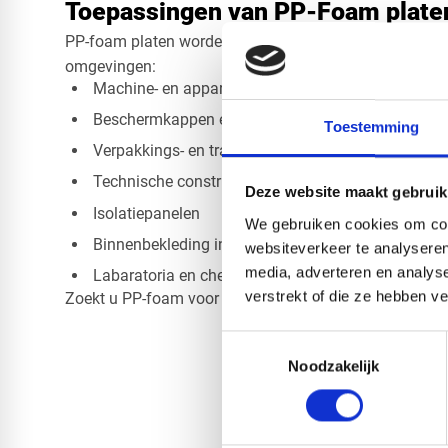
Toepassingen van PP-Foam plate
PP-foam platen worden breed ingezet in professionele
omgevingen:
​Machine- en apparatenbouw
Beschermkappen en afschermingen
Toestemming
Verpakkings- en transportinlays
Technische constructies
Deze website maakt gebruik
Isolatiepanelen
We gebruiken cookies om cont
Binnenbekleding in automotive toepassingen
websiteverkeer te analyseren
media, adverteren en analys
Labaratoria en chemische installaties
verstrekt of die ze hebben v
Zoekt u PP-foam voor een specifiek project? Wij denk
Toestemmingsselectie
Noodzakelijk