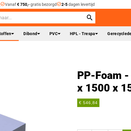
check_circle
check_circle
n
Vanaf
€ 750,-
gratis bezorgd
2-5
dagen levertijd
toffen
Dibond
PVC
HPL - Trespa
Gerecyclede
PP-Foam - 
x 1500 x 
€ 546,84