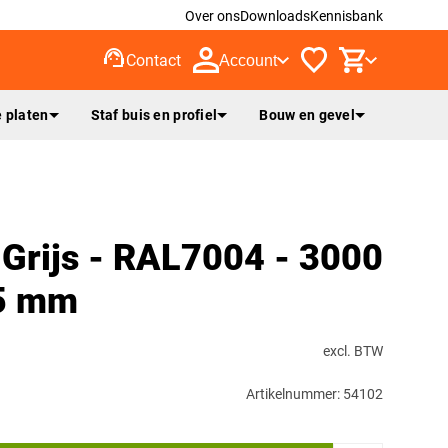
Over ons
Downloads
Kennisbank
support_agent
Contact
Account
 platen
Staf buis en profiel
Bouw en gevel
Grijs - RAL7004 - 3000
15 mm
excl. BTW
Artikelnummer: 54102