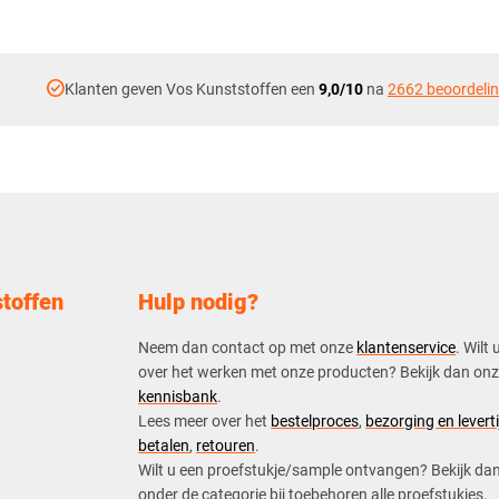
check_circle
Klanten geven Vos Kunststoffen een
9,0/10
na
2662 beoordeli
toffen
Hulp nodig?
Neem dan contact op met onze
klantenservice
. Wilt 
over het werken met onze producten? Bekijk dan on
kennisbank
.
​Lees meer over het
bestelproces
,
bezorging en leverti
betalen
,
retouren
.​
​Wilt u een proefstukje/sample ontvangen? Bekijk da
onder de categorie bij toebehoren alle proefstukjes.