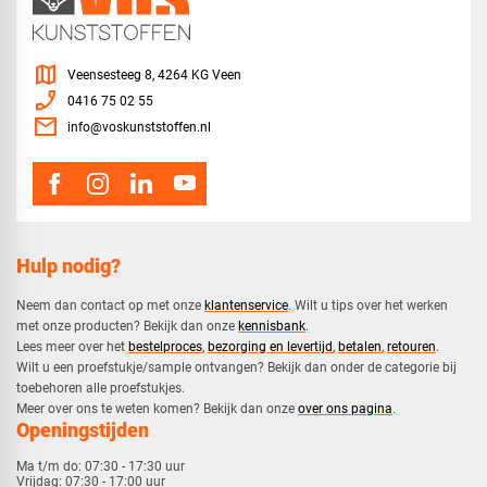
map
Veensesteeg 8, 4264 KG Veen
phone_enabled
0416 75 02 55
mail
info@voskunststoffen.nl
Hulp nodig?
Neem dan contact op met onze
klantenservice
. Wilt u tips over het werken
met onze producten? Bekijk dan onze
kennisbank
.
​Lees meer over het
bestelproces
,
bezorging en levertijd
,
betalen
,
retouren
.​
​Wilt u een proefstukje/sample ontvangen? Bekijk dan onder de categorie bij
toebehoren alle proefstukjes.
​​Meer over ons te weten komen? Bekijk dan onze
over ons pagina
.
Openingstijden
Ma t/m do:
07:30 - 17:30 uur
Vrijdag:
07:30 - 17:00 uur