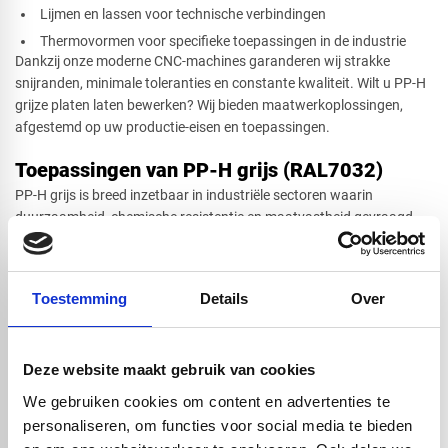
Lijmen en lassen voor technische verbindingen
Thermovormen voor specifieke toepassingen in de industrie
Dankzij onze moderne CNC-machines garanderen wij strakke
snijranden, minimale toleranties en constante kwaliteit. Wilt u PP-H
grijze platen laten bewerken? Wij bieden maatwerkoplossingen,
afgestemd op uw productie-eisen en toepassingen.
Toepassingen van PP-H grijs (RAL7032)
PP-H grijs is breed inzetbaar in industriële sectoren waarin
duurzaamheid, chemische resistentie en maatvastheid gevraagd
zijn. De neutrale grijze kleur maakt het materiaal ideaal voor
zichttoepassingen in professionele installaties.
Veelvoorkomende toepassingen zijn:
Toestemming
Details
Over
Leidingsystemen, afdekkappen en tanks in de chemische
industrie
Machineonderdelen, beschermingsplaten en afschermingen in
installatietechniek
Deze website maakt gebruik van cookies
Werkoppervlakken in laboratoria, technische ruimten en
We gebruiken cookies om content en advertenties te
werkplaatsen
personaliseren, om functies voor social media te bieden
Onderdelen in ventilatiesystemen en luchttechnische