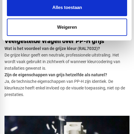
persoonlijk advies.
Alles toestaan
Bel: 0416 75 02 55 of e-mail: info@voskunststoffen.nl
Wij denken mee vanaf de techniek tot de bewerking. PP-H grijs
bestellen? Vraag vandaag nog uw offerte aan!
Weigeren
Veelgestelde vragen over PP-H grijs
Wat is het voordeel van de grijze kleur (RAL7032)?
De grijze kleur geeft een neutrale, professionele uitstraling. Het
wordt vaak gebruikt in zichtwerk of wanneer kleurcodering van
installaties gewenst is.
Zijn de eigenschappen van grijs hetzelfde als naturel?
Ja, de technische eigenschappen van PP-H zijn identiek. De
kleurkeuze heeft enkel invloed op de visuele toepassing, niet op de
prestaties.