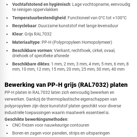
Vochtafstotend en hygiënisch
: Lage vochtopname, eenvoudig
te reinigen oppervlakken
Temperatuurbestendigheid
: Functioneel van 0°C tot +100°C
Recyclebaar
: Duurzame kunststof met lange levensduur
Kleur
: Grijs RAL7032
Materiaaltype
: PP-H (Polypropyleen Homopolymeer)
Beschikbare vormen
: Vierkant, rechthoek, cirkel, ovaal,
driehoek of specifieke afsnede
Beschikbare diktes
: 1 mm, 2 mm, 3 mm, 4 mm, 5 mm, 6 mm, 8
mm, 10 mm, 12 mm, 15 mm, 20 mm, 25 mm, 30 mm, 40 mm
Bewerking van PP-H grijs (RAL7032) platen
PP-H platen in RAL7032 laten zich eenvoudig bewerken en
verwerken. Dankzij de thermoplastische eigenschappen van
polypropyleen zijn deze kunststof platen geschikt voor diverse
industriële toepassingen waarin maatwerk essentieel is.
Geschikte bewerkingsmethoden
:
CNC-frezen voor nauwkeurige contouren
Boren en zagen voor panelen, strips en uitsparingen