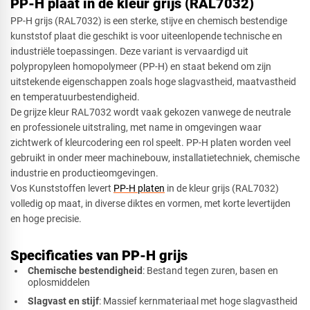
PP-H plaat in de kleur grijs (RAL7032)
PP-H grijs (RAL7032) is een sterke, stijve en chemisch bestendige
kunststof plaat die geschikt is voor uiteenlopende technische en
industriële toepassingen. Deze variant is vervaardigd uit
Driehoek
polypropyleen homopolymeer (PP-H) en staat bekend om zijn
uitstekende eigenschappen zoals hoge slagvastheid, maatvastheid
en temperatuurbestendigheid.
De grijze kleur RAL7032 wordt vaak gekozen vanwege de neutrale
Rechthoek
en professionele uitstraling, met name in omgevingen waar
zichtwerk of kleurcodering een rol speelt. PP-H platen worden veel
gebruikt in onder meer machinebouw, installatietechniek, chemische
industrie en productieomgevingen.
Ovaal
Vos Kunststoffen levert
PP-H platen
in de kleur grijs (RAL7032)
volledig op maat, in diverse diktes en vormen, met korte levertijden
en hoge precisie.
Cirkel
Specificaties van PP-H grijs
Chemische bestendigheid
: Bestand tegen zuren, basen en
oplosmiddelen
Slagvast en stijf
: Massief kernmateriaal met hoge slagvastheid
Afsnede