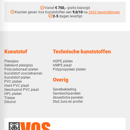
check_circle
Vanaf
€ 750,-
gratis bezorgd
check_circle
Klanten geven Vos Kunststoffen een
9,0/10
na
2662 beoordelingen
check_circle
2-5
dagen levertijd
Kunststof
Technische kunststoffen
Plexiglas
HDPE platen
Gekleurd plexiglas
HMPE plaat
Polycarbonaat platen
Polypropyleen platen
Kunststof voorzetramen
Kunststof platen
Overig
PVC platen
Hard PVC plaat
Gevelbekleding
Geschuimd PVC plaat
Sandwichpanelen
HPL platen
Akoestiche panelen
Trespa
Staf, buis en profiel
Dibond