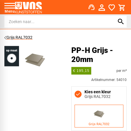
support_agent
Menu
Grijs RAL7032
PP-H Grijs -
20mm
per m²
€ 195,15
Artikelnummer: 54010
Kies een kleur
Grijs RAL7032
Grijs RAL7032