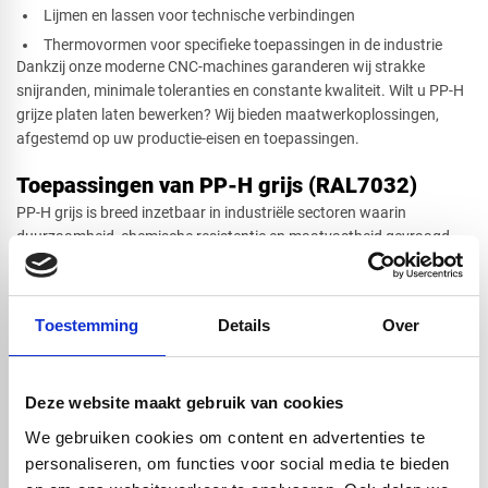
Lijmen en lassen voor technische verbindingen
Thermovormen voor specifieke toepassingen in de industrie
Dankzij onze moderne CNC-machines garanderen wij strakke
snijranden, minimale toleranties en constante kwaliteit. Wilt u PP-H
grijze platen laten bewerken? Wij bieden maatwerkoplossingen,
afgestemd op uw productie-eisen en toepassingen.
Toepassingen van PP-H grijs (RAL7032)
PP-H grijs is breed inzetbaar in industriële sectoren waarin
duurzaamheid, chemische resistentie en maatvastheid gevraagd
zijn. De neutrale grijze kleur maakt het materiaal ideaal voor
zichttoepassingen in professionele installaties.
Veelvoorkomende toepassingen zijn:
Toestemming
Details
Over
Leidingsystemen, afdekkappen en tanks in de chemische
industrie
Machineonderdelen, beschermingsplaten en afschermingen in
installatietechniek
Deze website maakt gebruik van cookies
Werkoppervlakken in laboratoria, technische ruimten en
We gebruiken cookies om content en advertenties te
werkplaatsen
personaliseren, om functies voor social media te bieden
Onderdelen in ventilatiesystemen en luchttechnische