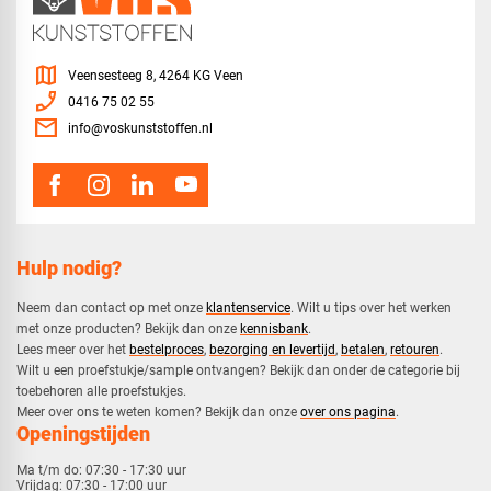
map
Veensesteeg 8, 4264 KG Veen
phone_enabled
0416 75 02 55
mail
info@voskunststoffen.nl
Hulp nodig?
Neem dan contact op met onze
klantenservice
. Wilt u tips over het werken
met onze producten? Bekijk dan onze
kennisbank
.
​Lees meer over het
bestelproces
,
bezorging en levertijd
,
betalen
,
retouren
.​
​Wilt u een proefstukje/sample ontvangen? Bekijk dan onder de categorie bij
toebehoren alle proefstukjes.
​​Meer over ons te weten komen? Bekijk dan onze
over ons pagina
.
Openingstijden
Ma t/m do:
07:30 - 17:30 uur
Vrijdag:
07:30 - 17:00 uur