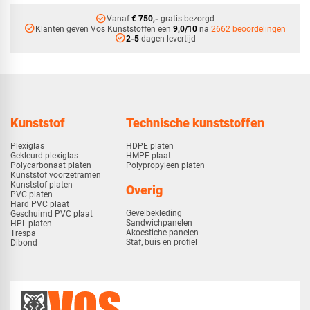
check_circle
Vanaf
€ 750,-
gratis bezorgd
check_circle
Klanten geven Vos Kunststoffen een
9,0/10
na
2662 beoordelingen
check_circle
2-5
dagen levertijd
Kunststof
Technische kunststoffen
Plexiglas
HDPE platen
Gekleurd plexiglas
HMPE plaat
Polycarbonaat platen
Polypropyleen platen
Kunststof voorzetramen
Kunststof platen
Overig
PVC platen
Hard PVC plaat
Gevelbekleding
Geschuimd PVC plaat
Sandwichpanelen
HPL platen
Akoestiche panelen
Trespa
Staf, buis en profiel
Dibond