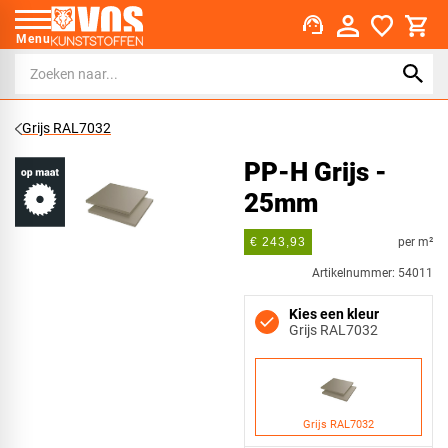
support_agent
Menu
Grijs RAL7032
PP-H Grijs -
25mm
per m²
€ 243,93
Artikelnummer: 54011
Kies een kleur
Grijs RAL7032
Grijs RAL7032