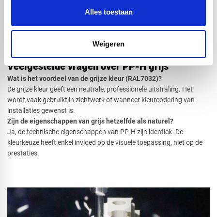
persoonlijk advies.
Alles toestaan
Bel: 0416 75 02 55 of e-mail: info@voskunststoffen.nl
Wij denken mee vanaf de techniek tot de bewerking. PP-H grijs
bestellen? Vraag vandaag nog uw offerte aan!
Weigeren
Veelgestelde vragen over PP-H grijs
Wat is het voordeel van de grijze kleur (RAL7032)?
De grijze kleur geeft een neutrale, professionele uitstraling. Het
wordt vaak gebruikt in zichtwerk of wanneer kleurcodering van
installaties gewenst is.
Zijn de eigenschappen van grijs hetzelfde als naturel?
Ja, de technische eigenschappen van PP-H zijn identiek. De
kleurkeuze heeft enkel invloed op de visuele toepassing, niet op de
prestaties.