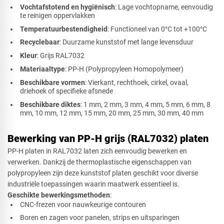
Vochtafstotend en hygiënisch
: Lage vochtopname, eenvoudig
te reinigen oppervlakken
Temperatuurbestendigheid
: Functioneel van 0°C tot +100°C
Recyclebaar
: Duurzame kunststof met lange levensduur
Kleur
: Grijs RAL7032
Materiaaltype
: PP-H (Polypropyleen Homopolymeer)
Beschikbare vormen
: Vierkant, rechthoek, cirkel, ovaal,
driehoek of specifieke afsnede
Beschikbare diktes
: 1 mm, 2 mm, 3 mm, 4 mm, 5 mm, 6 mm, 8
mm, 10 mm, 12 mm, 15 mm, 20 mm, 25 mm, 30 mm, 40 mm
Bewerking van PP-H grijs (RAL7032) platen
PP-H platen in RAL7032 laten zich eenvoudig bewerken en
verwerken. Dankzij de thermoplastische eigenschappen van
polypropyleen zijn deze kunststof platen geschikt voor diverse
industriële toepassingen waarin maatwerk essentieel is.
Geschikte bewerkingsmethoden
:
CNC-frezen voor nauwkeurige contouren
Boren en zagen voor panelen, strips en uitsparingen