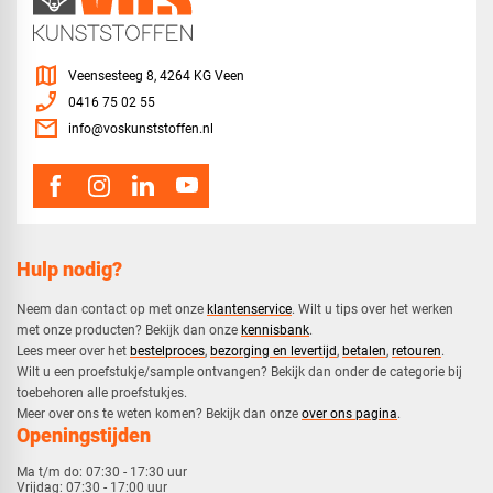
map
Veensesteeg 8, 4264 KG Veen
phone_enabled
0416 75 02 55
mail
info@voskunststoffen.nl
Hulp nodig?
Neem dan contact op met onze
klantenservice
. Wilt u tips over het werken
met onze producten? Bekijk dan onze
kennisbank
.
​Lees meer over het
bestelproces
,
bezorging en levertijd
,
betalen
,
retouren
.​
​Wilt u een proefstukje/sample ontvangen? Bekijk dan onder de categorie bij
toebehoren alle proefstukjes.
​​Meer over ons te weten komen? Bekijk dan onze
over ons pagina
.
Openingstijden
Ma t/m do:
07:30 - 17:30 uur
Vrijdag:
07:30 - 17:00 uur