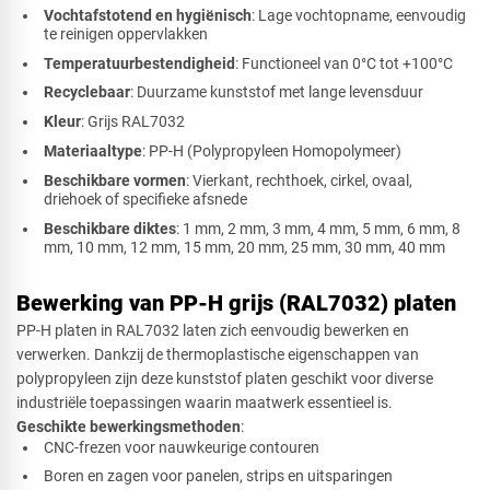
Vochtafstotend en hygiënisch
: Lage vochtopname, eenvoudig
te reinigen oppervlakken
Temperatuurbestendigheid
: Functioneel van 0°C tot +100°C
Recyclebaar
: Duurzame kunststof met lange levensduur
Kleur
: Grijs RAL7032
Materiaaltype
: PP-H (Polypropyleen Homopolymeer)
Beschikbare vormen
: Vierkant, rechthoek, cirkel, ovaal,
driehoek of specifieke afsnede
Beschikbare diktes
: 1 mm, 2 mm, 3 mm, 4 mm, 5 mm, 6 mm, 8
mm, 10 mm, 12 mm, 15 mm, 20 mm, 25 mm, 30 mm, 40 mm
Bewerking van PP-H grijs (RAL7032) platen
PP-H platen in RAL7032 laten zich eenvoudig bewerken en
verwerken. Dankzij de thermoplastische eigenschappen van
polypropyleen zijn deze kunststof platen geschikt voor diverse
industriële toepassingen waarin maatwerk essentieel is.
Geschikte bewerkingsmethoden
:
CNC-frezen voor nauwkeurige contouren
Boren en zagen voor panelen, strips en uitsparingen