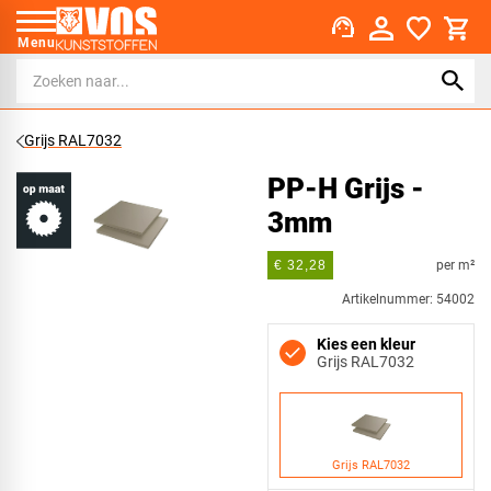
support_agent
Menu
Grijs RAL7032
PP-H Grijs -
3mm
per m²
€ 32,28
Artikelnummer: 54002
Kies een kleur
Grijs RAL7032
Grijs RAL7032