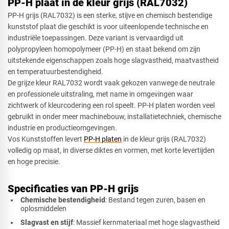
PP-H plaat in de kleur grijs (RAL7032)
PP-H grijs (RAL7032) is een sterke, stijve en chemisch bestendige
kunststof plaat die geschikt is voor uiteenlopende technische en
industriële toepassingen. Deze variant is vervaardigd uit
Driehoek
polypropyleen homopolymeer (PP-H) en staat bekend om zijn
uitstekende eigenschappen zoals hoge slagvastheid, maatvastheid
en temperatuurbestendigheid.
De grijze kleur RAL7032 wordt vaak gekozen vanwege de neutrale
Rechthoek
en professionele uitstraling, met name in omgevingen waar
zichtwerk of kleurcodering een rol speelt. PP-H platen worden veel
gebruikt in onder meer machinebouw, installatietechniek, chemische
industrie en productieomgevingen.
Ovaal
Vos Kunststoffen levert
PP-H platen
in de kleur grijs (RAL7032)
volledig op maat, in diverse diktes en vormen, met korte levertijden
en hoge precisie.
Cirkel
Specificaties van PP-H grijs
Chemische bestendigheid
: Bestand tegen zuren, basen en
oplosmiddelen
Slagvast en stijf
: Massief kernmateriaal met hoge slagvastheid
Afsnede