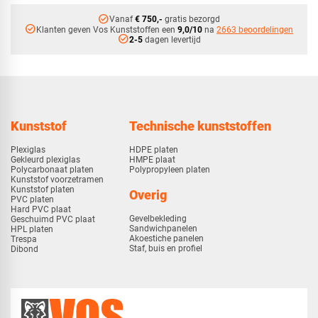
check_circle
Vanaf
€ 750,-
gratis bezorgd
check_circle
Klanten geven Vos Kunststoffen een
9,0/10
na
2663 beoordelingen
check_circle
2-5
dagen levertijd
Kunststof
Technische kunststoffen
Plexiglas
HDPE platen
Gekleurd plexiglas
HMPE plaat
Polycarbonaat platen
Polypropyleen platen
Kunststof voorzetramen
Kunststof platen
Overig
PVC platen
Hard PVC plaat
Gevelbekleding
Geschuimd PVC plaat
Sandwichpanelen
HPL platen
Akoestiche panelen
Trespa
Staf, buis en profiel
Dibond