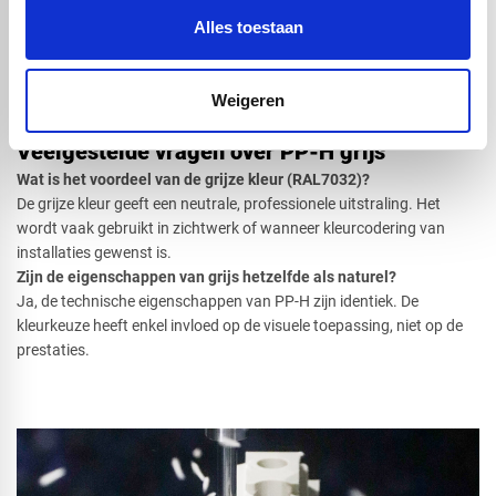
persoonlijk advies.
Alles toestaan
Bel: 0416 75 02 55 of e-mail: info@voskunststoffen.nl
Wij denken mee vanaf de techniek tot de bewerking. PP-H grijs
bestellen? Vraag vandaag nog uw offerte aan!
Weigeren
Veelgestelde vragen over PP-H grijs
Wat is het voordeel van de grijze kleur (RAL7032)?
De grijze kleur geeft een neutrale, professionele uitstraling. Het
wordt vaak gebruikt in zichtwerk of wanneer kleurcodering van
installaties gewenst is.
Zijn de eigenschappen van grijs hetzelfde als naturel?
Ja, de technische eigenschappen van PP-H zijn identiek. De
kleurkeuze heeft enkel invloed op de visuele toepassing, niet op de
prestaties.