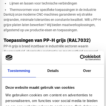
Lijmen en lassen voor technische verbindingen
Thermovormen voor specifieke toepassingen in de industrie
Dankzij onze moderne CNC-machines garanderen wij strakke
snijranden, minimale toleranties en constante kwaliteit. Wilt u PP-H
grijze platen laten bewerken? Wij bieden maatwerkoplossingen,
afgestemd op uw productie-eisen en toepassingen.
Toepassingen van PP-H grijs (RAL7032)
PP-H grijs is breed inzetbaar in industriële sectoren waarin
duurzaamheid, chemische resistentie en maatvastheid gevraagd
zijn. De neutrale grijze kleur maakt het materiaal ideaal voor
zichttoepassingen in professionele installaties.
Veelvoorkomende toepassingen zijn:
Toestemming
Details
Over
Leidingsystemen, afdekkappen en tanks in de chemische
industrie
Machineonderdelen, beschermingsplaten en afschermingen in
installatietechniek
Deze website maakt gebruik van cookies
Werkoppervlakken in laboratoria, technische ruimten en
We gebruiken cookies om content en advertenties te
werkplaatsen
personaliseren, om functies voor social media te bieden
Onderdelen in ventilatiesystemen en luchttechnische