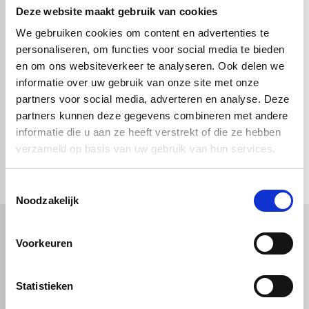
Deze website maakt gebruik van cookies
We gebruiken cookies om content en advertenties te
personaliseren, om functies voor social media te bieden
Proefstuk Imagebond
Proefstuk Imagebond
en om ons websiteverkeer te analyseren. Ook delen we
- blauw - 3mm
- rood - 3mm
informatie over uw gebruik van onze site met onze
partners voor social media, adverteren en analyse. Deze
partners kunnen deze gegevens combineren met andere
informatie die u aan ze heeft verstrekt of die ze hebben
check_circle
verzameld op basis van uw gebruik van hun services.
Vanaf
€ 750,-
gratis bezorgd
check_circle
Klanten geven Vos Kunststoffen een
9,0/10
na
2663 beoordelingen
check_circle
2-5
dagen levertijd
Toestemmingsselectie
Noodzakelijk
Voorkeuren
Kunststof
Technische kunststoffen
Plexiglas
HDPE platen
Statistieken
Gekleurd plexiglas
HMPE plaat
Polycarbonaat platen
Polypropyleen platen
Kunststof voorzetramen