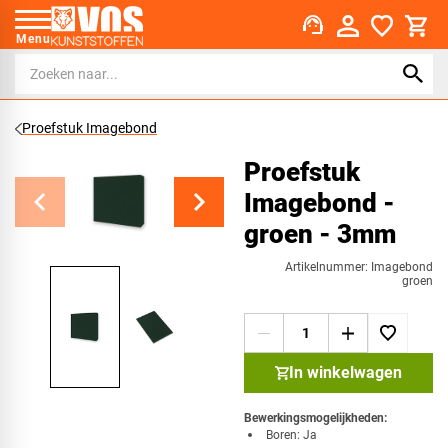
support_agent
Menu
Proefstuk Imagebond
Proefstuk
Imagebond -
groen - 3mm
Artikelnummer: Imagebond
groen
In winkelwagen
Bewerkingsmogelijkheden:
​Boren: Ja