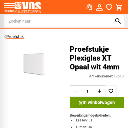
support_agent
Menu
Proefstuk
Proefstukje
Plexiglas XT
Opaal wit 4mm
Artikelnummer: 17610
In winkelwagen
Bewerkingsmogelijkheden:​​
​Lassen: Ja
Lijmen: Ja