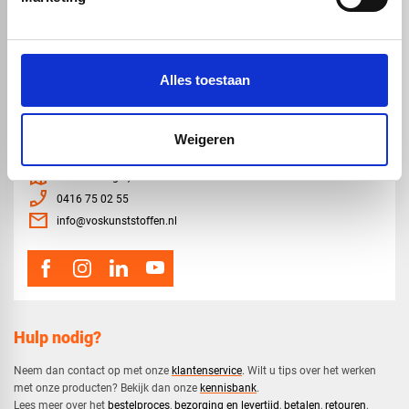
Akoestiche panelen
Trespa
Staf, buis en profiel
Dibond
Alles toestaan
Weigeren
map
Veensesteeg 8, 4264 KG Veen
phone_enabled
0416 75 02 55
mail
info@voskunststoffen.nl
Hulp nodig?
Neem dan contact op met onze
klantenservice
. Wilt u tips over het werken
met onze producten? Bekijk dan onze
kennisbank
.
​Lees meer over het
bestelproces
,
bezorging en levertijd
,
betalen
,
retouren
.​