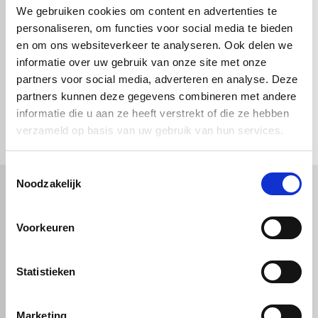
Proefstukje
Proefstukje
We gebruiken cookies om content en advertenties te
Plexiglas® GS -
Plexiglas® GS -
personaliseren, om functies voor social media te bieden
Glashelder 4mm
Glashelder 5mm
en om ons websiteverkeer te analyseren. Ook delen we
informatie over uw gebruik van onze site met onze
partners voor social media, adverteren en analyse. Deze
partners kunnen deze gegevens combineren met andere
check_circle
Vanaf
€ 750,-
gratis bezorgd
informatie die u aan ze heeft verstrekt of die ze hebben
check_circle
Klanten geven Vos Kunststoffen een
9,0/10
na
2662 beoordelingen
check_circle
2-5
dagen levertijd
verzameld op basis van uw gebruik van hun services.
Toestemmingsselectie
Noodzakelijk
Kunststof
Technische kunststoffen
Voorkeuren
Plexiglas
HDPE platen
Gekleurd plexiglas
HMPE plaat
Polycarbonaat platen
Polypropyleen platen
Kunststof voorzetramen
Statistieken
Kunststof platen
Overig
PVC platen
Hard PVC plaat
Gevelbekleding
Geschuimd PVC plaat
Marketing
Sandwichpanelen
HPL platen