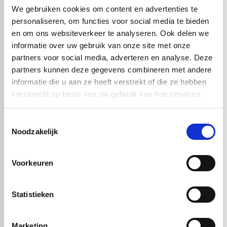
Daarnaast neemt PTFE geen vocht op, wat bijdraagt aan een
We gebruiken cookies om content en advertenties te
stabiele en hygiënische toepassing.
personaliseren, om functies voor social media te bieden
In de praktijk wordt PTFE food wit veel gebruikt voor onderdelen
en om ons websiteverkeer te analyseren. Ook delen we
zoals afdichtingen, glijplaten, lagers en transportgeleidingen. Overal
informatie over uw gebruik van onze site met onze
waar voedselveiligheid, lage wrijving en duurzaamheid
samenkomen, is dit materiaal een logische keuze.
partners voor social media, adverteren en analyse. Deze
partners kunnen deze gegevens combineren met andere
informatie die u aan ze heeft verstrekt of die ze hebben
verzameld op basis van uw gebruik van hun services.
Handig om er bij te kopen
Toestemmingsselectie
Noodzakelijk
Voorkeuren
Statistieken
PTFE wit FG - XT
PTFE wit FG - XT
Marketing