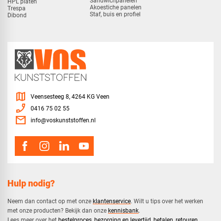
Sandwichpanelen
HPL platen
Akoestiche panelen
Trespa
Staf, buis en profiel
Dibond
map
Veensesteeg 8, 4264 KG Veen
phone_enabled
0416 75 02 55
mail
info@voskunststoffen.nl
Hulp nodig?
Neem dan contact op met onze
klantenservice
. Wilt u tips over het werken
met onze producten? Bekijk dan onze
kennisbank
.
​Lees meer over het
bestelproces
,
bezorging en levertijd
,
betalen
,
retouren
.​