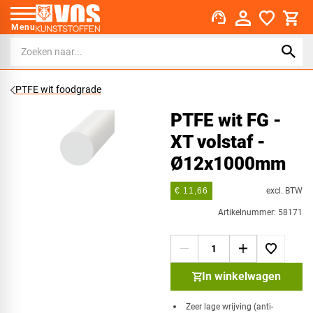
support_agent
Menu
PTFE wit foodgrade
PTFE wit FG -
XT volstaf -
Ø12x1000mm
excl. BTW
€ 11,66
Artikelnummer: 58171
In winkelwagen
Zeer lage wrijving (anti-