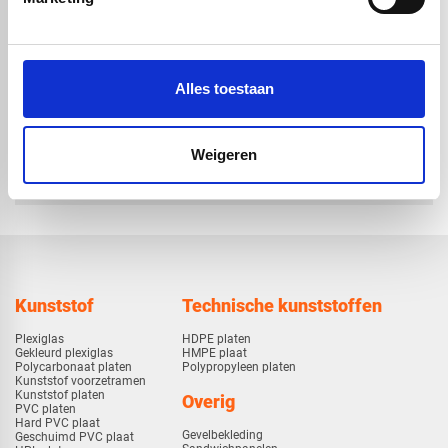
volstaf -
volstaf -
Ø10x1000mm
Ø15x1000mm
€ 9,12
€ 21,00
Alles toestaan
check_circle
Weigeren
Vanaf
€ 750,-
gratis bezorgd
check_circle
Klanten geven Vos Kunststoffen een
9,0/10
na
2663 beoordelingen
check_circle
2-5
dagen levertijd
Kunststof
Technische kunststoffen
Plexiglas
HDPE platen
Gekleurd plexiglas
HMPE plaat
Polycarbonaat platen
Polypropyleen platen
Kunststof voorzetramen
Kunststof platen
Overig
PVC platen
Hard PVC plaat
Gevelbekleding
Geschuimd PVC plaat