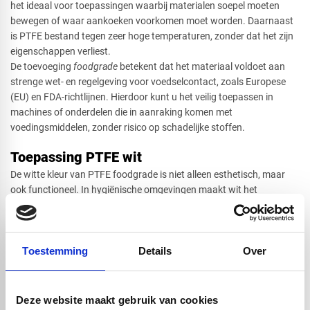
het ideaal voor toepassingen waarbij materialen soepel moeten
bewegen of waar aankoeken voorkomen moet worden. Daarnaast
is PTFE bestand tegen zeer hoge temperaturen, zonder dat het zijn
eigenschappen verliest.
De toevoeging
foodgrade
betekent dat het materiaal voldoet aan
strenge wet- en regelgeving voor voedselcontact, zoals Europese
(EU) en FDA-richtlijnen. Hierdoor kunt u het veilig toepassen in
machines of onderdelen die in aanraking komen met
voedingsmiddelen, zonder risico op schadelijke stoffen.
Toepassing PTFE wit
De witte kleur van PTFE foodgrade is niet alleen esthetisch, maar
ook functioneel. In hygiënische omgevingen maakt wit het
eenvoudiger om vervuiling te signaleren en schoon te houden. Dit is
een belangrijke reden waarom deze variant veel wordt toegepast in
productielijnen en verwerkingsmachines.
Toestemming
Details
Over
Wat PTFE verder bijzonder maakt, is de uitstekende chemische
bestendigheid. Het materiaal reageert vrijwel nergens op en is
bestand tegen agressieve reinigingsmiddelen. Hierdoor blijft het
langdurig inzetbaar, zelfs in intensieve en veeleisende omgevingen.
Deze website maakt gebruik van cookies