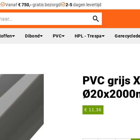
check_circle
check_circle
n
Vanaf
€ 750,-
gratis bezorgd
2-5
dagen levertijd
toffen
Dibond
PVC
HPL - Trespa
Gerecyclede
PVC grijs X
Ø20x200
€ 11,36