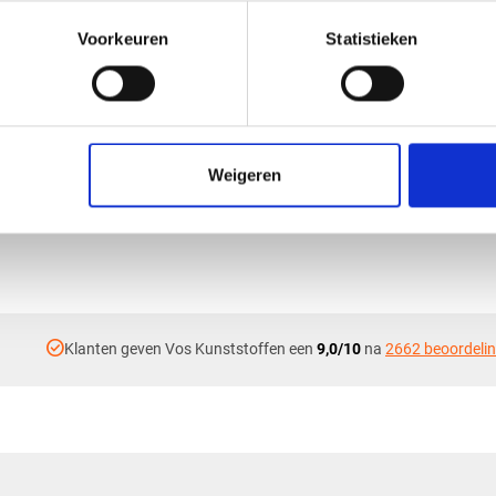
Voorkeuren
Statistieken
ijs XT volstaf -
PVC grijs XT volstaf 
2000mm
Ø25x2000mm
Weigeren
€ 16,32
check_circle
Klanten geven Vos Kunststoffen een
9,0/10
na
2662 beoordeli