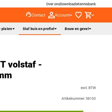
Over ons
Downloads
Kennisbank
support_agent
Contact
Account
 platen
Staf buis en profiel
Bouw en gevel
T volstaf -
0mm
excl. BTW
Artikelnummer: 58103