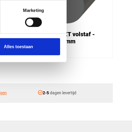
Marketing
-
PVC grijs XT volstaf -
Ø30x2000mm
Alles toestaan
€ 17,40
check_circle
ngen
2-5
dagen levertijd