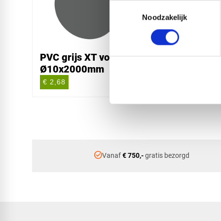
Toestemmingsselectie
Noodzakelijk
PVC grijs XT volstaf -
PVC gr
Ø10x2000mm
Ø15x
€ 2,68
€ 6,04
check_circle
Vanaf
€ 750,-
gratis bezorgd