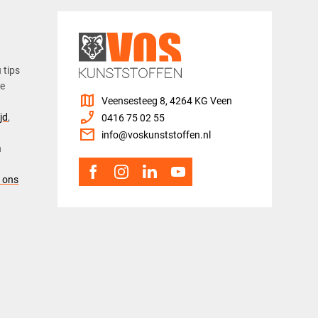
u tips
ze
map
Veensesteeg 8, 4264 KG Veen
phone_enabled
jd
,
0416 75 02 55
mail
info@voskunststoffen.nl
n
 ons