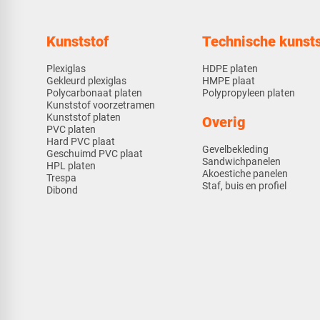
Kunststof
Technische kunsts
Plexiglas
HDPE platen
Gekleurd plexiglas
HMPE plaat
Polycarbonaat platen
Polypropyleen platen
Kunststof voorzetramen
Kunststof platen
Overig
PVC platen
Hard PVC plaat
Gevelbekleding
Geschuimd PVC plaat
Sandwichpanelen
HPL platen
Akoestiche panelen
Trespa
Staf, buis en profiel
Dibond