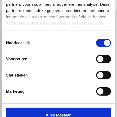
partners voor social media, adverteren en analyse. Deze
partners kunnen deze gegevens combineren met andere
informatie die u aan ze heeft verstrekt of die ze hebben
verzameld op basis van uw gebruik van hun services.
Kunststof
Technische kunststoffen
Toestemmingsselectie
Plexiglas
HDPE platen
Gekleurd plexiglas
HMPE plaat
Noodzakelijk
Polycarbonaat platen
Polypropyleen platen
Kunststof voorzetramen
Kunststof platen
Overig
PVC platen
Voorkeuren
Hard PVC plaat
Gevelbekleding
Geschuimd PVC plaat
Sandwichpanelen
HPL platen
Akoestiche panelen
Trespa
Staf, buis en profiel
Dibond
Statistieken
Marketing
Alles toestaan