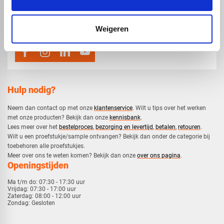
map
Veensesteeg 8, 4264 KG Veen
phone_enabled
0416 75 02 55
mail
info@voskunststoffen.nl
Weigeren
Hulp nodig?
Neem dan contact op met onze
klantenservice
. Wilt u tips over het werken
met onze producten? Bekijk dan onze
kennisbank
.
​Lees meer over het
bestelproces
,
bezorging en levertijd
,
betalen
,
retouren
.​
​Wilt u een proefstukje/sample ontvangen? Bekijk dan onder de categorie bij
toebehoren alle proefstukjes.
​​Meer over ons te weten komen? Bekijk dan onze
over ons pagina
.
Openingstijden
Ma t/m do:
07:30 - 17:30 uur
Vrijdag:
07:30 - 17:00 uur
Zaterdag:
08:00 - 12:00 uur
Zondag:
Gesloten