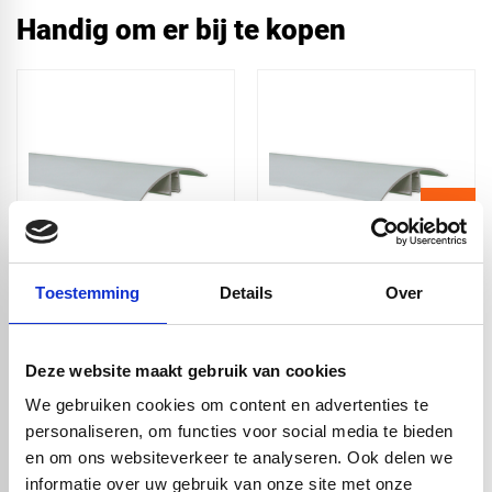
Handig om er bij te kopen
PVC kliklijst - wit -
PVC kliklijst - wit -
Toestemming
Details
Over
7m
5m
€ 15,90
€ 13,50
Deze website maakt gebruik van cookies
We gebruiken cookies om content en advertenties te
personaliseren, om functies voor social media te bieden
check_circle
Vanaf
€ 750,-
gratis bezorgd
en om ons websiteverkeer te analyseren. Ook delen we
check_circle
Klanten geven Vos Kunststoffen een
9,0/10
na
2663 beoordelingen
check_circle
2-5
dagen levertijd
informatie over uw gebruik van onze site met onze