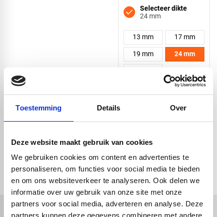
Selecteer dikte
24 mm
13 mm
17 mm
19 mm
24 mm
30 mm
Kies vorm en
afmeting
Toestemming
Details
Over
Deze website maakt gebruik van cookies
Vierkant
check_circle
Vanaf
€ 750,-
gratis bezorgd
We gebruiken cookies om content en advertenties te
check_circle
Klanten geven Vos Kunststoffen een
9,0/10
na
2662 beoordelingen
personaliseren, om functies voor social media te bieden
check_circle
2-5
dagen levertijd
en om ons websiteverkeer te analyseren. Ook delen we
Driehoek
informatie over uw gebruik van onze site met onze
partners voor social media, adverteren en analyse. Deze
partners kunnen deze gegevens combineren met andere