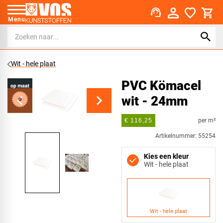
support_agent
Menu
Wit - hele plaat
PVC Kömacel
wit - 24mm
per m²
€ 116,25
Artikelnummer: 55254
Kies een kleur
Wit - hele plaat
Wit - hele plaat