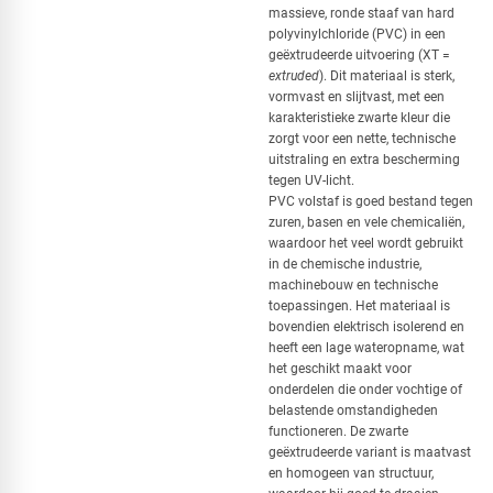
massieve, ronde staaf van hard
polyvinylchloride (PVC) in een
geëxtrudeerde uitvoering (XT =
extruded
). Dit materiaal is sterk,
vormvast en slijtvast, met een
karakteristieke zwarte kleur die
zorgt voor een nette, technische
uitstraling en extra bescherming
tegen UV-licht.
PVC volstaf is goed bestand tegen
zuren, basen en vele chemicaliën,
waardoor het veel wordt gebruikt
in de chemische industrie,
machinebouw en technische
toepassingen. Het materiaal is
bovendien elektrisch isolerend en
heeft een lage wateropname, wat
het geschikt maakt voor
onderdelen die onder vochtige of
belastende omstandigheden
functioneren. De zwarte
geëxtrudeerde variant is maatvast
en homogeen van structuur,