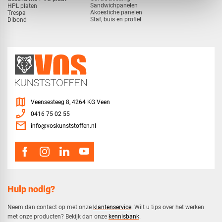
Sandwichpanelen
HPL platen
Akoestiche panelen
Trespa
Staf, buis en profiel
Dibond
map
Veensesteeg 8, 4264 KG Veen
phone_enabled
0416 75 02 55
mail
info@voskunststoffen.nl
Hulp nodig?
Neem dan contact op met onze
klantenservice
. Wilt u tips over het werken
met onze producten? Bekijk dan onze
kennisbank
.