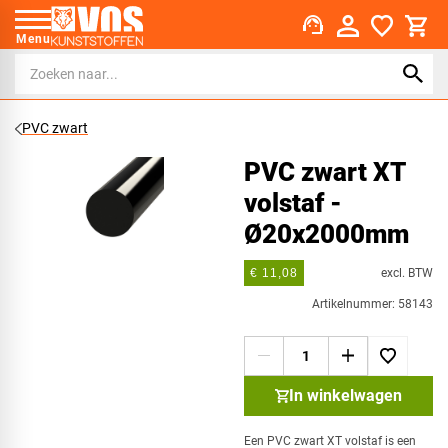
support_agent
Menu
PVC zwart
PVC zwart XT
volstaf -
Ø20x2000mm
excl. BTW
€ 11,08
Artikelnummer: 58143
In winkelwagen
Een PVC zwart XT volstaf is een