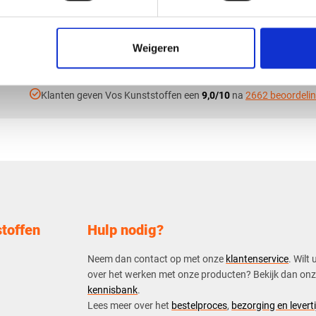
Weigeren
check_circle
Klanten geven Vos Kunststoffen een
9,0/10
na
2662 beoordeli
toffen
Hulp nodig?
Neem dan contact op met onze
klantenservice
. Wilt 
over het werken met onze producten? Bekijk dan on
kennisbank
.
​Lees meer over het
bestelproces
,
bezorging en leverti