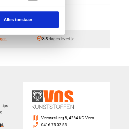
Alles toestaan
check_circle
ngen
2-5
dagen levertijd
u tips
ze
map
Veensesteeg 8, 4264 KG Veen
phone_enabled
jd
,
0416 75 02 55