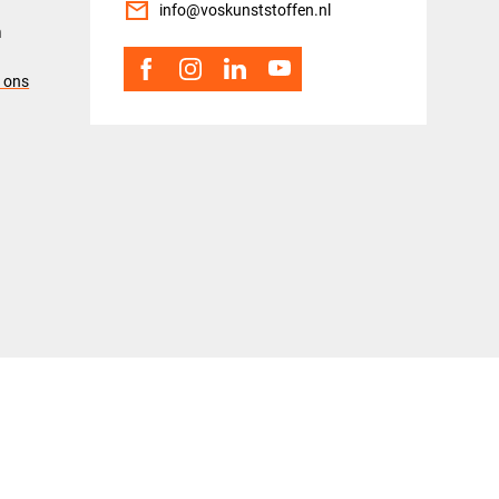
mail
info@voskunststoffen.nl
n
 ons