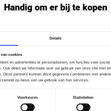
Handig om er bij te kopen
Details
 van cookies
ent en advertenties te personaliseren, om functies voor social
. Ook delen we informatie over uw gebruik van onze site met on
e. Deze partners kunnen deze gegevens combineren met andere i
erzameld op basis van uw gebruik van hun services.
en eindprofiel 2,3
Verbindingsprofiel 2
wendig - Wit - 300
mm inwendig - Wit -
Voorkeuren
Statistieken
cm
€ 9,22