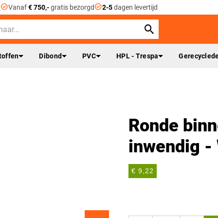
check_circle
check_circle
n
Vanaf
€ 750,-
gratis bezorgd
2-5
dagen levertijd
toffen
Dibond
PVC
HPL - Trespa
Gerecyclede
Ronde binn
inwendig -
€ 9,22