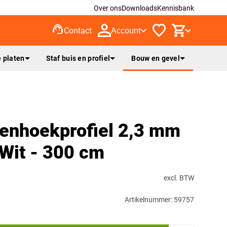
Over ons
Downloads
Kennisbank
support_agent
Contact
Account
 platen
Staf buis en profiel
Bouw en gevel
enhoekprofiel 2,3 mm
 Wit - 300 cm
excl. BTW
Artikelnummer: 59757