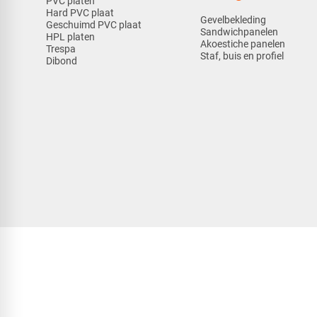
PVC platen
Hard PVC plaat
Gevelbekleding
Geschuimd PVC plaat
Sandwichpanelen
HPL platen
Akoestiche panelen
Trespa
Staf, buis en profiel
Dibond