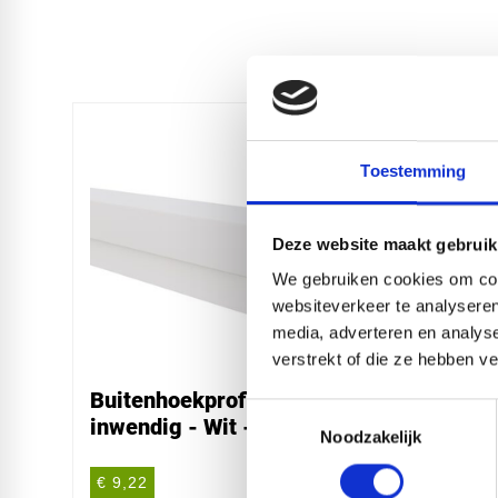
Toestemming
Deze website maakt gebruik
We gebruiken cookies om cont
websiteverkeer te analyseren
media, adverteren en analys
verstrekt of die ze hebben v
Buitenhoekprofiel 2,3 mm
Start 
Toestemmingsselectie
inwendig - Wit - 300 cm
mm in
Noodzakelijk
cm
€ 9,22
€ 9,22