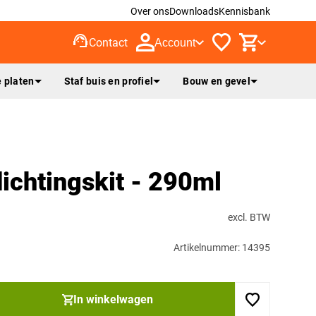
Over ons
Downloads
Kennisbank
support_agent
Contact
Account
 platen
Staf buis en profiel
Bouw en gevel
dichtingskit - 290ml
excl. BTW
Artikelnummer: 14395
In winkelwagen