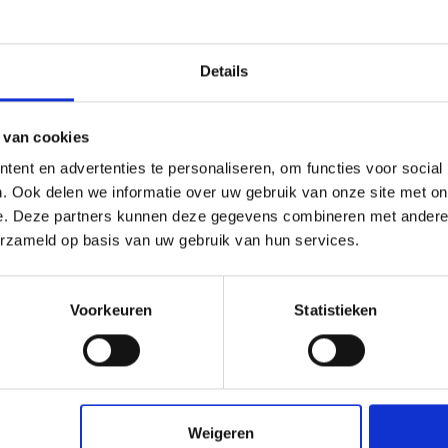
Details
 van cookies
ent en advertenties te personaliseren, om functies voor social
. Ook delen we informatie over uw gebruik van onze site met on
ust tape - gesloten
antidust tape - met f
e. Deze partners kunnen deze gegevens combineren met andere i
eter
en perforatie per me
erzameld op basis van uw gebruik van hun services.
€ 1,03
Voorkeuren
Statistieken
check_circle
Klanten geven Vos Kunststoffen een
9,0/10
na
2663 beoordeli
Weigeren