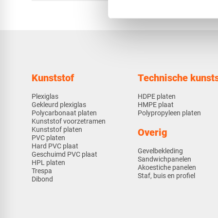
Kunststof
Technische kunsts
Plexiglas
HDPE platen
Gekleurd plexiglas
HMPE plaat
Polycarbonaat platen
Polypropyleen platen
Kunststof voorzetramen
Kunststof platen
Overig
PVC platen
Hard PVC plaat
Gevelbekleding
Geschuimd PVC plaat
Sandwichpanelen
HPL platen
Akoestiche panelen
Trespa
Staf, buis en profiel
Dibond