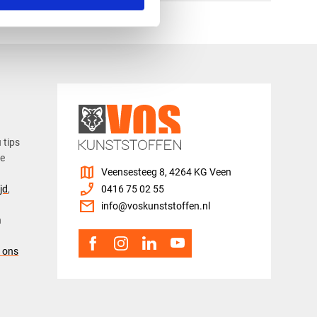
u tips
ze
map
Veensesteeg 8, 4264 KG Veen
phone_enabled
jd
,
0416 75 02 55
mail
info@voskunststoffen.nl
n
 ons