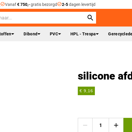
check_circle
check_circle
n
Vanaf
€ 750,-
gratis bezorgd
2-5
dagen levertijd
toffen
Dibond
PVC
HPL - Trespa
Gerecyclede
silicone af
€ 9,16