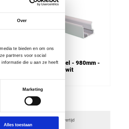
Over
 media te bieden en om ons
ze partners voor social
ilter
afsluitprofiel - 980mm -
nformatie die u aan ze heeft
ter
aluminium wit
€ 7,60
Marketing
check_circle
ngen
2-5
dagen levertijd
Alles toestaan