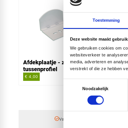
Toestemming
Deze website maakt gebruik
We gebruiken cookies om cont
websiteverkeer te analyseren
Afdekplaatje - zij- en
antid
media, adverteren en analys
tussenprofiel
per m
verstrekt of die ze hebben v
€ 4,00
€ 0,52
Toestemmingsselectie
Noodzakelijk
check_circle
Vanaf
€ 750,-
gratis bezorgd