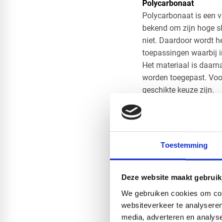
Polycarbonaat
Polycarbonaat is een v
bekend om zijn hoge sla
niet. Daardoor wordt h
toepassingen waarbij 
​Het materiaal is daar
worden toegepast. Voo
geschikte keuze zijn.
HPL
HPL bestaat uit meerde
is een oppervlak dat g
toegepast in keukens,
Toestemming
​Een voordeel van HPL i
Dibond
Dibond is een composie
Deze website maakt gebruik
aluminium laag. Door d
We gebruiken cookies om cont
strakke, moderne uitst
websiteverkeer te analyseren
paneel gewenst is.
media, adverteren en analys