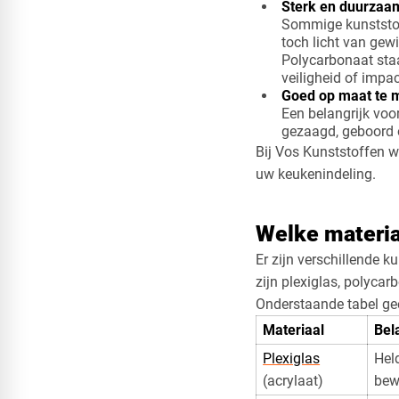
Sterk en duurzaa
Sommige kunststoffe
toch licht van gewi
​Polycarbonaat sta
veiligheid of impac
Goed op maat te 
Een belangrijk voo
gezaagd, geboord 
Bij Vos Kunststoffen 
uw keukenindeling.
Welke materia
Er zijn verschillende 
zijn plexiglas, polyca
Onderstaande tabel gee
Materiaal
Bel
Plexiglas
Held
(acrylaat)
bew