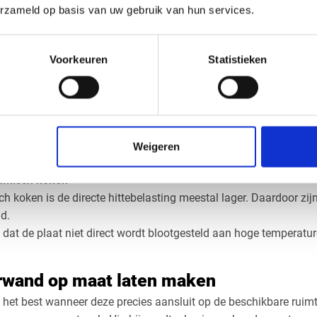
n goede oplossing zijn wanneer u een strak en modern wandpanee
erzameld op basis van uw gebruik van hun services.
and is geschikt voor achter een kookpl
Voorkeuren
Statistieken
 keukenwand is het belangrijk om rekening te houden met de war
oken kan invloed hebben op het materiaal.
staat open vuur. Niet alle kunststof platen zijn daarvoor geschikt
t geadviseerd om achter een gasfornuis een hittebestendig materi
Weigeren
houden.
ramisch koken
ch koken is de directe hittebelasting meestal lager. Daardoor zi
d.
ijk dat de plaat niet direct wordt blootgesteld aan hoge temperatu
rwand op maat laten maken
et best wanneer deze precies aansluit op de beschikbare ruimt