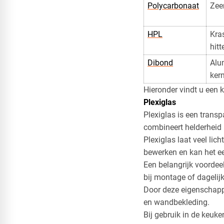
Polycarbonaat
Zeer
HPL
Kra
hit
Dibond
Alu
ker
Hieronder vindt u een k
Plexiglas
Plexiglas is een transp
combineert helderheid 
​Plexiglas laat veel li
bewerken en kan het 
​Een belangrijk voordee
bij montage of dagelijk
​Door deze eigenschap
en wandbekleding.
​Bij gebruik in de keuk