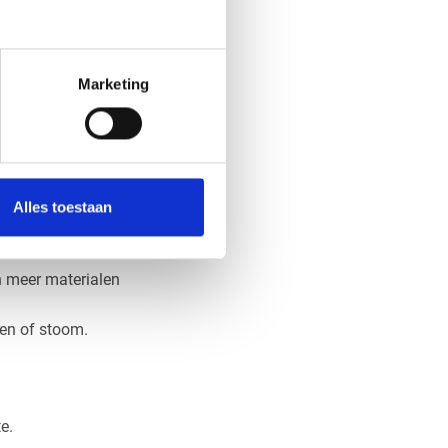
l wilt.
aat?
Marketing
mtebron. De hitte die
.
aal te gebruiken of
Alles toestaan
jn meer materialen
ren of stoom.
e.