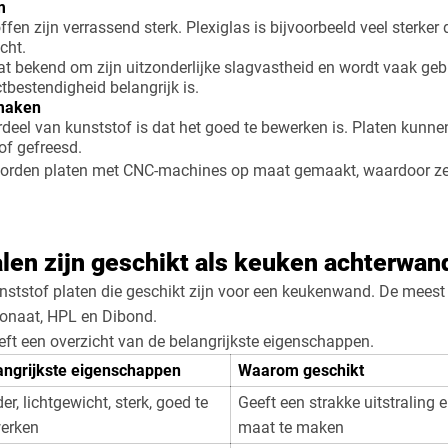
m
n zijn verrassend sterk. Plexiglas is bijvoorbeeld veel sterker 
cht.
at bekend om zijn uitzonderlijke slagvastheid en wordt vaak ge
tbestendigheid belangrijk is.
maken
rdeel van kunststof is dat het goed te bewerken is. Platen kun
of gefreesd.
worden platen met CNC-machines op maat gemaakt, waardoor ze
len zijn geschikt als keuken achterwan
kunststof platen die geschikt zijn voor een keukenwand. De meest
rbonaat, HPL en Dibond.
ft een overzicht van de belangrijkste eigenschappen.
angrijkste eigenschappen
Waarom geschikt
er, lichtgewicht, sterk, goed te
Geeft een strakke uitstraling 
erken
maat te maken