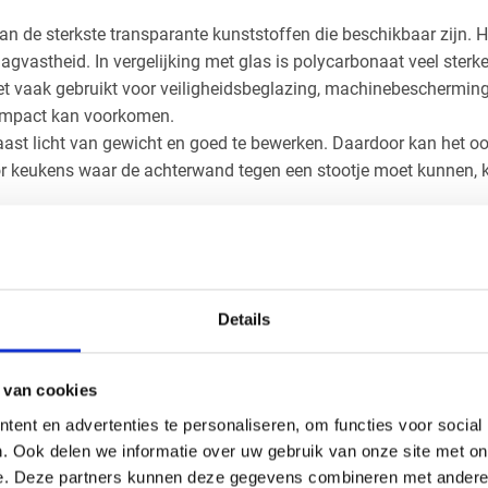
an de sterkste transparante kunststoffen die beschikbaar zijn. H
gvastheid. In vergelijking met glas is polycarbonaat veel sterker
et vaak gebruikt voor veiligheidsbeglazing, machinebeschermin
impact kan voorkomen.
naast licht van gewicht en goed te bewerken. Daardoor kan het 
r keukens waar de achterwand tegen een stootje moet kunnen, 
re lagen die onder hoge druk worden samengeperst tot een harde
oed bestand is tegen krassen, vocht en dagelijks gebruik. HPL w
 bijvoorbeeld voor werkbladen, wandpanelen en meubelafwerking
Details
s de duurzaamheid. Het materiaal blijft lang netjes en is relatie
tmateriaal dat bestaat uit een kunststof kern met aan beide zi
 van cookies
eze opbouw is het materiaal licht maar toch zeer vormvast. Het
ent en advertenties te personaliseren, om functies voor social
raling. Dibond wordt vaak gebruikt in interieurtoepassingen waar
. Ook delen we informatie over uw gebruik van onze site met on
e. Deze partners kunnen deze gegevens combineren met andere i