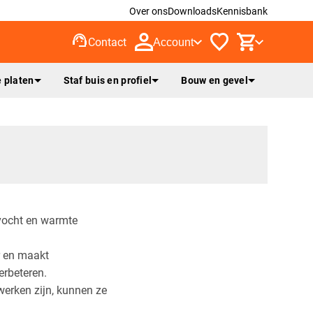
Over ons
Downloads
Kennisbank
support_agent
Contact
Account
 platen
Staf buis en profiel
Bouw en gevel
 vocht en warmte
r en maakt
erbeteren.
werken zijn, kunnen ze