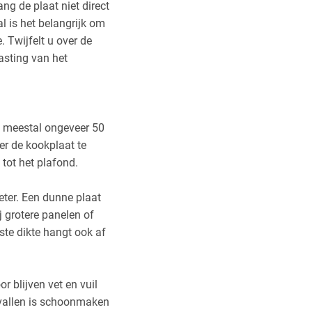
ng de plaat niet direct
l is het belangrijk om
. Twijfelt u over de
asting van het
s meestal ongeveer 50
r de kookplaat te
 tot het plafond.
eter. Een dunne plaat
 grotere panelen of
ste dikte hangt ook af
 blijven vet en vuil
evallen is schoonmaken