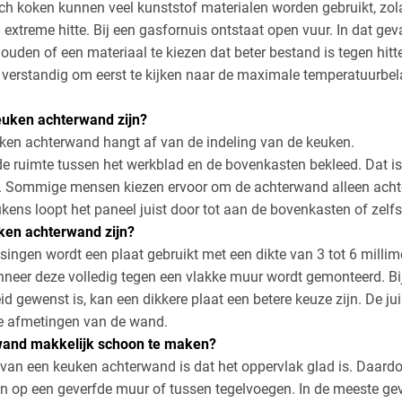
sch koken kunnen veel kunststof materialen worden gebruikt, zola
extreme hitte. Bij een gasfornuis ontstaat open vuur. In dat geva
uden of een materiaal te kiezen dat beter bestand is tegen hitte
et verstandig om eerst te kijken naar de maximale temperatuurbel
uken achterwand zijn?
ken achterwand hangt af van de indeling van de keuken.
 de ruimte tussen het werkblad en de bovenkasten bekleed. Dat i
g. Sommige mensen kiezen ervoor om de achterwand alleen achte
kens loopt het paneel juist door tot aan de bovenkasten of zelfs
ken achterwand zijn?
ingen wordt een plaat gebruikt met een dikte van 3 tot 6 millim
neer deze volledig tegen een vlakke muur wordt gemonteerd. Bij
d gewenst is, kan een dikkere plaat een betere keuze zijn. De jui
de afmetingen van de wand.
wand makkelijk schoon te maken?
van een keuken achterwand is dat het oppervlak glad is. Daardoor
n op een geverfde muur of tussen tegelvoegen. In de meeste g