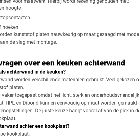
nsen voor maatwerk. Hierbij wordt rekening gehouden met:
 en hoogte
 stopcontacten
f hoeken
worden kunststof platen nauwkeurig op maat gezaagd met mod
t aan de slag met montage.
vragen over een keuken achterwand
als achterwand in de keuken?
wand worden verschillende materialen gebruikt. Veel gekozen opt
stof platen.
 vaker toegepast omdat het licht, sterk en onderhoudsvriendelijk
aat, HPL en Dibond kunnen eenvoudig op maat worden gemaakt e
kenopstellingen. De juiste keuze hangt vooral af van de plek in 
kplaat.
hterwand achter een kookplaat?
ype kookplaat.