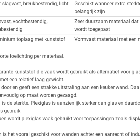
 slagvast, breukbestendig, licht
Geschikt wanneer extra sterkte
belangrijk zijn
svast, vochtbestendig,
Zeer duurzaam materiaal dat 
tebestendig
wordt toegepast
minium toplaag met kunststof
Vormvast materiaal met een m
n
orte toelichting per materiaal.
arante kunststof die vaak wordt gebruikt als alternatief voor gla
met een relatief laag gewicht.
cht door en geeft een strakke uitstraling aan een keukenwand. Daa
eenvoudig op maat worden gezaagd.
l is de sterkte. Plexiglas is aanzienlijk sterker dan glas en daa
s gebruik.
pen wordt plexiglas vaak gebruikt voor toepassingen zoals disp
en is het vooral geschikt voor wanden achter een aanrecht of ind