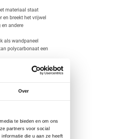
et materiaal staat
 en breekt het vrijwel
g en andere
ook als wandpaneel
kan polycarbonaat een
 plaat. Het resultaat
ordt daarom veel
.
Over
f onderhoudsvriendelijk.
jden een dunne
 oppervlak heeft een
 media te bieden en om ons
 een vlak en stabiel
ze partners voor social
nformatie die u aan ze heeft