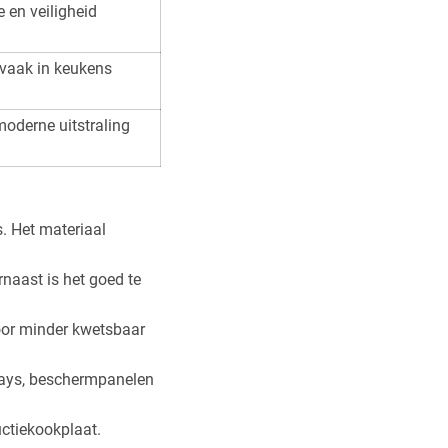
 en veiligheid
vaak in keukens
oderne uitstraling
s. Het materiaal
rnaast is het goed te
rdoor minder kwetsbaar
lays, beschermpanelen
uctiekookplaat.