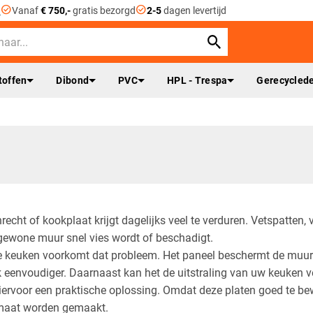
check_circle
check_circle
n
Vanaf
€ 750,-
gratis bezorgd
2-5
dagen levertijd
toffen
Dibond
PVC
HPL - Trespa
Gerecyclede
echt of kookplaat krijgt dagelijks veel te verduren. Vetspatten,
gewone muur snel vies wordt of beschadigt.
 keuken voorkomt dat probleem. Het paneel beschermt de muu
eenvoudiger. Daarnaast kan het de uitstraling van uw keuken v
hiervoor een praktische oplossing. Omdat deze platen goed te be
 maat worden gemaakt.