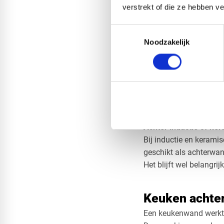
​In keukens kan het ee
verstrekt of die ze hebben v
Toestemmingsselectie
Welke achterw
Noodzakelijk
Bij het kiezen van een
vrijkomt tijdens het k
Achter een gasfornuis
​Bij een gasfornuis ont
​In veel gevallen word
voldoende afstand te 
Achter inductie of ke
Bij inductie en keramis
geschikt als achterwan
​Het blijft wel belangr
Keuken achte
Een keukenwand werkt h