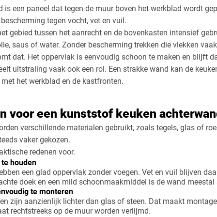
 is een paneel dat tegen de muur boven het werkblad wordt gep
s bescherming tegen vocht, vet en vuil.
het gebied tussen het aanrecht en de bovenkasten intensief gebr
lie, saus of water. Zonder bescherming trekken die vlekken vaak 
mt dat. Het oppervlak is eenvoudig schoon te maken en blijft da
lt uitstraling vaak ook een rol. Een strakke wand kan de keuken
met het werkblad en de kastfronten.
n voor een kunststof keuken achterwa
en verschillende materialen gebruikt, zoals tegels, glas of roes
teeds vaker gekozen.
raktische redenen voor.
 te houden
ebben een glad oppervlak zonder voegen. Vet en vuil blijven da
achte doek en een mild schoonmaakmiddel is de wand meestal 
eenvoudig te monteren
en zijn aanzienlijk lichter dan glas of steen. Dat maakt montage
aat rechtstreeks op de muur worden verlijmd.