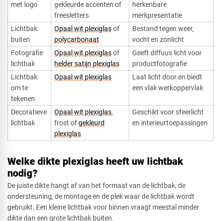
met logo
gekleurde accenten of
herkenbare
freesletters
merkpresentatie
Lichtbak
Opaal wit plexiglas
of
Bestand tegen weer,
buiten
polycarbonaat
vocht en zonlicht
Fotografie
Opaal wit plexiglas
of
Geeft diffuus licht voor
lichtbak
helder satijn plexiglas
productfotografie
Lichtbak
Opaal wit plexiglas
Laat licht door en biedt
om te
een vlak werkoppervlak
tekenen
Decoratieve
Opaal wit plexiglas
,
Geschikt voor sfeerlicht
lichtbak
frost of
gekleurd
en interieurtoepassingen
plexiglas
Welke dikte plexiglas heeft uw lichtbak
nodig?
De juiste dikte hangt af van het formaat van de lichtbak, de
ondersteuning, de montage en de plek waar de lichtbak wordt
gebruikt. Een kleine lichtbak voor binnen vraagt meestal minder
dikte dan een grote lichtbak buiten.