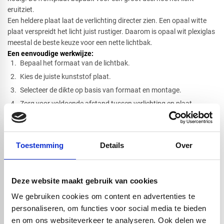
eruitziet.
Een heldere plaat laat de verlichting directer zien. Een opaal witte
plaat verspreidt het licht juist rustiger. Daarom is opaal wit plexiglas
meestal de beste keuze voor een nette lichtbak.
Een eenvoudige werkwijze:​
Bepaal het formaat van de lichtbak.
Kies de juiste kunststof plaat.
Selecteer de dikte op basis van formaat en montage.
Zorg voor voldoende afstand tussen verlichting en plaat.
Monteer de plaat zonder te veel spanning.
Werk de randen en constructie netjes af.
Hoe groter de afstand tussen de verlichting en de frontplaat, hoe
Toestemming
Details
Over
gelijkmatiger het licht wordt verdeeld. Bij ledstrips is dit extra
belangrijk, omdat de lichtpunten anders zichtbaar kunnen blijven.
Deze website maakt gebruik van cookies
Lichtbak plaat op maat bestellen bij VOS
We gebruiken cookies om content en advertenties te
Kunststoffen
personaliseren, om functies voor social media te bieden
Bij VOS Kunststoffen bestelt u plexiglas en polycarbonaat platen
en om ons websiteverkeer te analyseren. Ook delen we