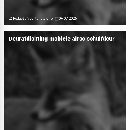
person
calendar_today
Redactie Vos Kunststoffen
06-07-2026
Deurafdichting mobiele airco schuifdeur