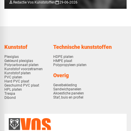
person
calendar_today
Redactie Vos Kunststoffen
29-06-2026
Kunststof
Technische kunststoffen
Plexiglas
HDPE platen
Gekleurd plexiglas
HMPE plaat
Polycarbonaat platen
Polypropyleen platen
Kunststof voorzetramen
Kunststof platen
Overig
PVC platen
Hard PVC plaat
Gevelbekleding
Geschuimd PVC plaat
Sandwichpanelen
HPL platen
Akoestiche panelen
Trespa
Staf, buis en profiel
Dibond