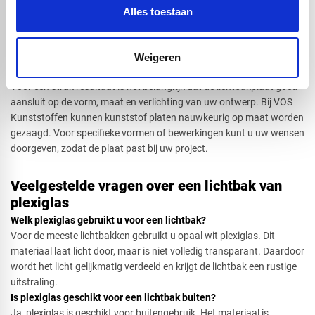
Lichtbak met logo of tekst personaliseren
Alles toestaan
Een lichtbak met tekst of logo maakt uw merk, winkel of project
beter zichtbaar. U kunt een opaal witte frontplaat combineren met
gekleurde onderdelen, freesletters of een ontwerp in huisstijl. Zo
Weigeren
ontstaat een lichtbak die past bij uw uitstraling.
Voor een strak resultaat is het belangrijk dat de lichtbakplaat goed
aansluit op de vorm, maat en verlichting van uw ontwerp. Bij VOS
Kunststoffen kunnen kunststof platen nauwkeurig op maat worden
gezaagd. Voor specifieke vormen of bewerkingen kunt u uw wensen
doorgeven, zodat de plaat past bij uw project.
Veelgestelde vragen over een lichtbak van
plexiglas
Welk plexiglas gebruikt u voor een lichtbak?​
Voor de meeste lichtbakken gebruikt u opaal wit plexiglas. Dit
materiaal laat licht door, maar is niet volledig transparant. Daardoor
wordt het licht gelijkmatig verdeeld en krijgt de lichtbak een rustige
uitstraling.
Is plexiglas geschikt voor een lichtbak buiten?​
Ja, plexiglas is geschikt voor buitengebruik. Het materiaal is