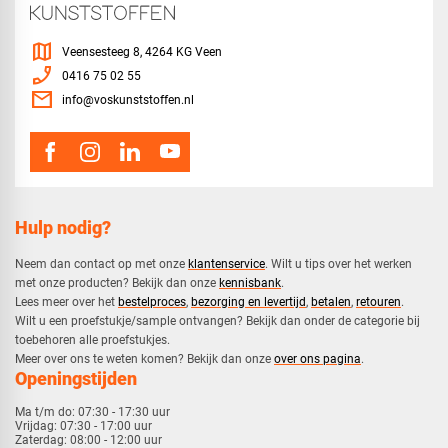
map
Veensesteeg 8, 4264 KG Veen
phone_enabled
0416 75 02 55
mail
info@voskunststoffen.nl
Hulp nodig?
Neem dan contact op met onze
klantenservice
. Wilt u tips over het werken
met onze producten? Bekijk dan onze
kennisbank
.
​Lees meer over het
bestelproces
,
bezorging en levertijd
,
betalen
,
retouren
.​
​Wilt u een proefstukje/sample ontvangen? Bekijk dan onder de categorie bij
toebehoren alle proefstukjes.
​​Meer over ons te weten komen? Bekijk dan onze
over ons pagina
.
Openingstijden
Ma t/m do:
07:30 - 17:30 uur
Vrijdag:
07:30 - 17:00 uur
Zaterdag:
08:00 - 12:00 uur