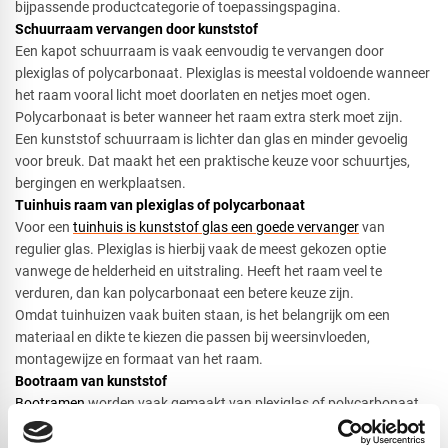
bijpassende productcategorie of toepassingspagina.
Schuurraam vervangen door kunststof​​
Een kapot schuurraam is vaak eenvoudig te vervangen door
plexiglas of polycarbonaat. Plexiglas is meestal voldoende wanneer
het raam vooral licht moet doorlaten en netjes moet ogen.
Polycarbonaat is beter wanneer het raam extra sterk moet zijn.
Een kunststof schuurraam is lichter dan glas en minder gevoelig
voor breuk. Dat maakt het een praktische keuze voor schuurtjes,
bergingen en werkplaatsen.
Tuinhuis raam van plexiglas of polycarbonaat​
Voor een
tuinhuis is kunststof glas een goede vervanger
van
regulier glas. Plexiglas is hierbij vaak de meest gekozen optie
vanwege de helderheid en uitstraling. Heeft het raam veel te
verduren, dan kan polycarbonaat een betere keuze zijn.
Omdat tuinhuizen vaak buiten staan, is het belangrijk om een
materiaal en dikte te kiezen die passen bij weersinvloeden,
montagewijze en formaat van het raam.
Bootraam van kunststof​
Bootramen
worden vaak gemaakt van plexiglas of polycarbonaat.
Plexiglas heeft een mooie heldere uitstraling en is goed te bewerken.
Polycarbonaat is interessant wanneer de ruit extra slagvast moet