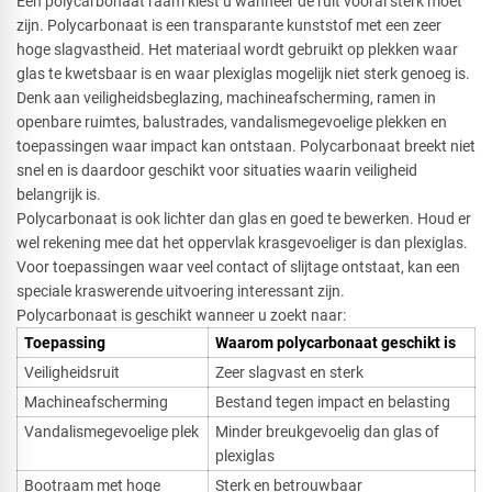
Een polycarbonaat raam kiest u wanneer de ruit vooral sterk moet
zijn. Polycarbonaat is een transparante kunststof met een zeer
hoge slagvastheid. Het materiaal wordt gebruikt op plekken waar
glas te kwetsbaar is en waar plexiglas mogelijk niet sterk genoeg is.
Denk aan veiligheidsbeglazing, machineafscherming, ramen in
openbare ruimtes, balustrades, vandalismegevoelige plekken en
toepassingen waar impact kan ontstaan. Polycarbonaat breekt niet
snel en is daardoor geschikt voor situaties waarin veiligheid
belangrijk is.
Polycarbonaat is ook lichter dan glas en goed te bewerken. Houd er
wel rekening mee dat het oppervlak krasgevoeliger is dan plexiglas.
Voor toepassingen waar veel contact of slijtage ontstaat, kan een
speciale kraswerende uitvoering interessant zijn.
Polycarbonaat is geschikt wanneer u zoekt naar:
Toepassing
Waarom polycarbonaat geschikt is
Veiligheidsruit
Zeer slagvast en sterk
Machineafscherming
Bestand tegen impact en belasting
Vandalismegevoelige plek
Minder breukgevoelig dan glas of
plexiglas
Bootraam met hoge
Sterk en betrouwbaar