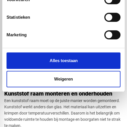
Voor
caravans
en
campers
is gewicht belangrijk. Een kunststof
raam is lichter dan glas en daardoor geschikt voor mobiele
toepassingen. Afhankelijk van de gewenste sterkte en uitstraling
Statistieken
kiest u voor plexiglas of polycarbonaat.
Let bij deze toepassing goed op montage, afdichting en
Marketing
temperatuurschommelingen.
Machineafscherming of veiligheidsruit​
Voor machines en technische installaties is polycarbonaat vaak de
beste keuze. Het materiaal is zeer slagvast en geschikt voor
situaties waarin veiligheid belangrijk is.
Alles toestaan
Plexiglas kan ook worden gebruikt voor afschermingen waarbij
vooral zicht, afwerking en bewerkbaarheid belangrijk zijn. Bij
zwaardere belasting of impact kiest u meestal polycarbonaat.
Weigeren
Kunststof raam monteren en onderhouden
Een kunststof raam moet op de juiste manier worden gemonteerd.
Kunststof werkt anders dan glas. Het materiaal kan uitzetten en
krimpen door temperatuurverschillen. Daarom is het belangrijk om
voldoende ruimte te houden bij montage en boorgaten niet te strak
te maken.