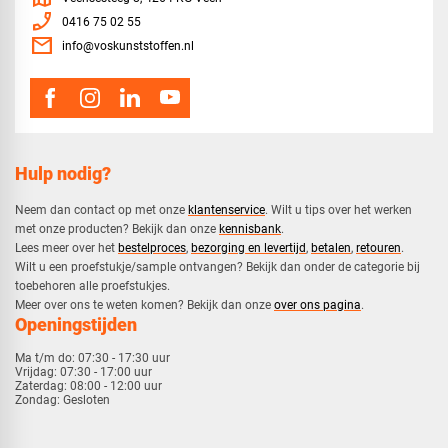
phone_enabled
0416 75 02 55
mail
info@voskunststoffen.nl
Hulp nodig?
Neem dan contact op met onze
klantenservice
. Wilt u tips over het werken
met onze producten? Bekijk dan onze
kennisbank
.
​Lees meer over het
bestelproces
,
bezorging en levertijd
,
betalen
,
retouren
.​
​Wilt u een proefstukje/sample ontvangen? Bekijk dan onder de categorie bij
toebehoren alle proefstukjes.
​​Meer over ons te weten komen? Bekijk dan onze
over ons pagina
.
Openingstijden
Ma t/m do:
07:30 - 17:30 uur
Vrijdag:
07:30 - 17:00 uur
Zaterdag:
08:00 - 12:00 uur
Zondag:
Gesloten