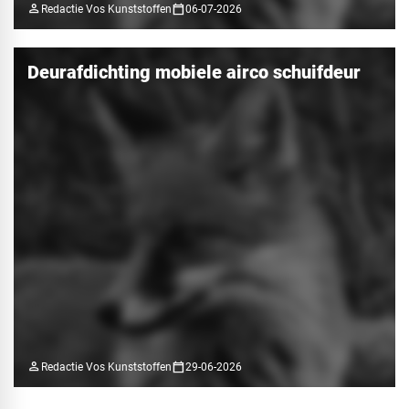
person
calendar_today
Redactie Vos Kunststoffen
06-07-2026
Deurafdichting mobiele airco schuifdeur
person
calendar_today
Redactie Vos Kunststoffen
29-06-2026