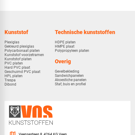
Kunststof
Technische kunststoffen
Plexiglas
HDPE platen
Gekleurd plexiglas
HMPE plaat
Polycarbonaat platen
Polypropyleen platen
Kunststof voorzetramen
Kunststof platen
Overig
PVC platen
Hard PVC plaat
Gevelbekleding
Geschuimd PVC plaat
Sandwichpanelen
HPL platen
Akoestiche panelen
Trespa
Staf, buis en profiel
Dibond
map
Veensesteeg 8, 4264 KG Veen