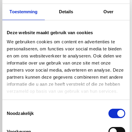
zijn.
Toestemming
Details
Over
Bij bootramen is nauwkeurig meten belangrijk. Ook moet u rekening
houden met spanning, uitzetting en een goede afdichting. Zo
voorkomt u scheuren, lekkage of vervorming.
Kunststof voorzetraam​
Deze website maakt gebruik van cookies
Een
kunststof voorzetraam
plaatst u voor een bestaand raam. Dit
We gebruiken cookies om content en advertenties te
kan helpen om tocht, kou en geluid te verminderen. Plexiglas wordt
personaliseren, om functies voor social media te bieden
hiervoor vaak gekozen omdat het helder, licht en goed te monteren
en om ons websiteverkeer te analyseren. Ook delen we
is.
informatie over uw gebruik van onze site met onze
Voorzetramen
zijn vooral interessant bij enkel glas, oudere
partners voor social media, adverteren en analyse. Deze
woningen, schuren, werkruimtes en plekken waar u
isolatie
wilt
partners kunnen deze gegevens combineren met andere
verbeteren zonder het bestaande raam volledig te vervangen.
informatie die u aan ze heeft verstrekt of die ze hebben
Rond kunststof raam of patrijspoort​
Een
rond raam of patrijspoort
vraagt om nauwkeurig maatwerk.
verzameld op basis van uw gebruik van hun services.
Kunststof is hiervoor zeer geschikt, omdat plexiglas en
polycarbonaat goed in afwijkende vormen kunnen worden
Toestemmingsselectie
gemaakt.
Noodzakelijk
Dit type raam komt voor bij boten, speelhuisjes, tuinhuizen,
interieurprojecten en technische toepassingen.
Kunststof raam voor caravan of camper​
Voorkeuren