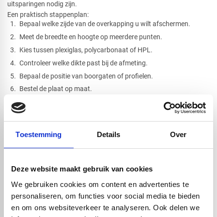
uitsparingen nodig zijn.
Een praktisch stappenplan:
Bepaal welke zijde van de overkapping u wilt afschermen.
Meet de breedte en hoogte op meerdere punten.
Kies tussen plexiglas, polycarbonaat of HPL.
Controleer welke dikte past bij de afmeting.
Bepaal de positie van boorgaten of profielen.
Bestel de plaat op maat.
Monteer de plaat zonder spanning.
Controleer of de plaat stevig vastzit en kan werken bij
temperatuurverschillen.
Zelf maken is vooral interessant wanneer u een nette
Toestemming
Details
Over
maatwerkoplossing wilt zonder volledige verbouwing. Met de juiste
voorbereiding kunt u uw overkapping snel comfortabeler maken.
Deze website maakt gebruik van cookies
Montage van een windscherm onder een
We gebruiken cookies om content en advertenties te
overkapping
personaliseren, om functies voor social media te bieden
Een windscherm moet stevig bevestigd worden. Dat kan op
en om ons websiteverkeer te analyseren. Ook delen we
verschillende manieren, afhankelijk van uw overkapping en de