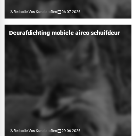
person
calendar_today
Redactie Vos Kunststoffen
06-07-2026
Deurafdichting mobiele airco schuifdeur
person
calendar_today
Redactie Vos Kunststoffen
29-06-2026