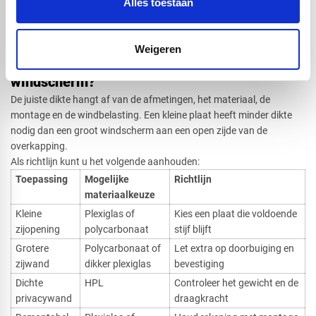
Alles toestaan
Dat maakt de constructie steviger en voorkomt ongewenste
beweging bij wind.
Weigeren
Welke dikte heeft u nodig voor een
windscherm?
De juiste dikte hangt af van de afmetingen, het materiaal, de
montage en de windbelasting. Een kleine plaat heeft minder dikte
nodig dan een groot windscherm aan een open zijde van de
overkapping.
Als richtlijn kunt u het volgende aanhouden:
Toepassing
Mogelijke
Richtlijn
materiaalkeuze
Kleine
Plexiglas of
Kies een plaat die voldoende
zijopening
polycarbonaat
stijf blijft
Grotere
Polycarbonaat of
Let extra op doorbuiging en
zijwand
dikker plexiglas
bevestiging
Dichte
HPL
Controleer het gewicht en de
privacywand
draagkracht