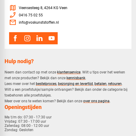
map
Veensesteeg 8, 4264 KG Veen
phone_enabled
0416 75 02 55
mail
info@voskunststoffen.nl
Hulp nodig?
Neem dan contact op met onze
klantenservice
. Wilt u tips over het werken
met onze producten? Bekijk dan onze
kennisbank
.
​Lees meer over het
bestelproces
,
bezorging en levertijd
,
betalen
,
retouren
.​
​Wilt u een proefstukje/sample ontvangen? Bekijk dan onder de categorie bij
toebehoren alle proefstukjes.
​​Meer over ons te weten komen? Bekijk dan onze
over ons pagina
.
Openingstijden
Ma t/m do:
07:30 - 17:30 uur
Vrijdag:
07:30 - 17:00 uur
Zaterdag:
08:00 - 12:00 uur
Zondag:
Gesloten