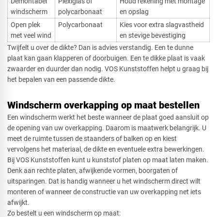
Demontabel
Plexiglas of
Houd rekening met montage
windscherm
polycarbonaat
en opslag
Open plek
Polycarbonaat
Kies voor extra slagvastheid
met veel wind
en stevige bevestiging
Twijfelt u over de dikte? Dan is advies verstandig. Een te dunne
plaat kan gaan klapperen of doorbuigen. Een te dikke plaat is vaak
zwaarder en duurder dan nodig. VOS Kunststoffen helpt u graag bij
het bepalen van een passende dikte.
Windscherm overkapping op maat bestellen
Een windscherm werkt het beste wanneer de plaat goed aansluit op
de opening van uw overkapping. Daarom is maatwerk belangrijk. U
meet de ruimte tussen de staanders of balken op en kiest
vervolgens het materiaal, de dikte en eventuele extra bewerkingen.
Bij VOS Kunststoffen kunt u kunststof platen op maat laten maken.
Denk aan rechte platen, afwijkende vormen, boorgaten of
uitsparingen. Dat is handig wanneer u het windscherm direct wilt
monteren of wanneer de constructie van uw overkapping net iets
afwijkt.
Zo bestelt u een windscherm op maat: