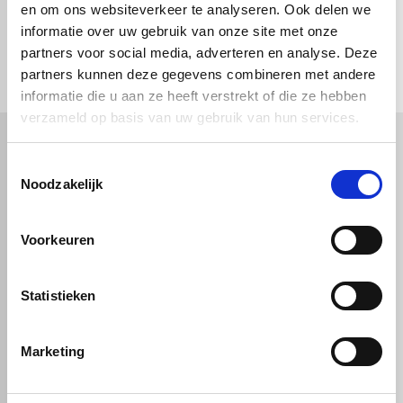
en om ons websiteverkeer te analyseren. Ook delen we
informatie over uw gebruik van onze site met onze
check_circle
Vanaf
€ 750,-
gratis bezorgd
check_circle
partners voor social media, adverteren en analyse. Deze
Klanten geven Vos Kunststoffen een
9,0/10
na
2663 beoordelingen
check_circle
2-5
dagen levertijd
partners kunnen deze gegevens combineren met andere
informatie die u aan ze heeft verstrekt of die ze hebben
verzameld op basis van uw gebruik van hun services.
Toestemmingsselectie
Kunststof
Technische kunststoffen
Noodzakelijk
Plexiglas
HDPE platen
Gekleurd plexiglas
HMPE plaat
Polycarbonaat platen
Polypropyleen platen
Voorkeuren
Kunststof voorzetramen
Kunststof platen
Overig
PVC platen
Hard PVC plaat
Gevelbekleding
Geschuimd PVC plaat
Statistieken
Sandwichpanelen
HPL platen
Akoestiche panelen
Trespa
Staf, buis en profiel
Dibond
Marketing