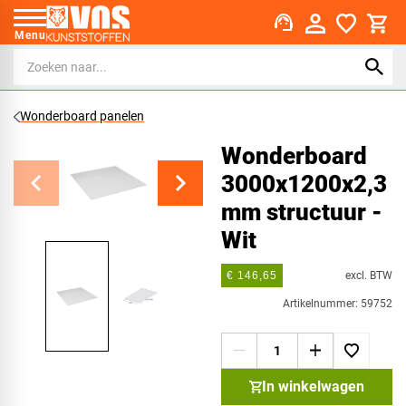
support_agent
Menu
Wonderboard panelen
Wonderboard
3000x1200x2,3
mm structuur -
Wit
excl. BTW
€ 146,65
Artikelnummer: 59752
In winkelwagen