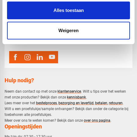
Alles toestaan
map
Veensesteeg 8, 4264 KG Veen
Weigeren
phone_enabled
0416 75 02 55
mail
info@voskunststoffen.nl
Hulp nodig?
Neem dan contact op met onze
klantenservice
. Wilt u tips over het werken
met onze producten? Bekijk dan onze
kennisbank
.
​Lees meer over het
bestelproces
,
bezorging en levertijd
,
betalen
,
retouren
.​
​Wilt u een proefstukje/sample ontvangen? Bekijk dan onder de categorie bij
toebehoren alle proefstukjes.
​​Meer over ons te weten komen? Bekijk dan onze
over ons pagina
.
Openingstijden
Ma t/m do:
07:30 - 17:30 uur