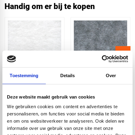
Handig om er bij te kopen
Toestemming
Details
Over
Akoestische paneel
Akoestische paneel
Sample - White
Sample - Brain
Deze website maakt gebruik van cookies
We gebruiken cookies om content en advertenties te
personaliseren, om functies voor social media te bieden
check_circle
Vanaf
€ 750,-
gratis bezorgd
check_circle
Klanten geven Vos Kunststoffen een
9,0/10
na
2662 beoordelingen
en om ons websiteverkeer te analyseren. Ook delen we
check_circle
2-5
dagen levertijd
informatie over uw gebruik van onze site met onze