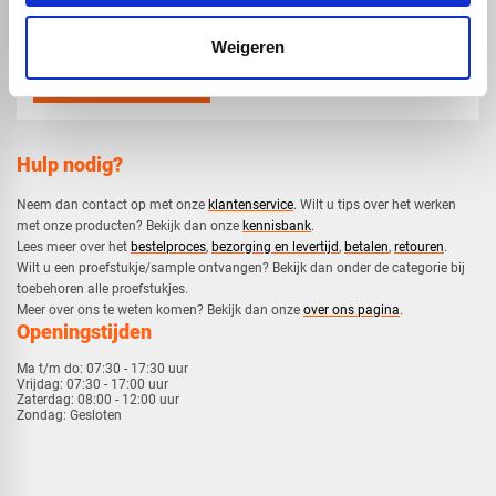
mail
info@voskunststoffen.nl
Weigeren
Hulp nodig?
Neem dan contact op met onze
klantenservice
. Wilt u tips over het werken
met onze producten? Bekijk dan onze
kennisbank
.
​Lees meer over het
bestelproces
,
bezorging en levertijd
,
betalen
,
retouren
.​
​Wilt u een proefstukje/sample ontvangen? Bekijk dan onder de categorie bij
toebehoren alle proefstukjes.
​​Meer over ons te weten komen? Bekijk dan onze
over ons pagina
.
Openingstijden
Ma t/m do:
07:30 - 17:30 uur
Vrijdag:
07:30 - 17:00 uur
Zaterdag:
08:00 - 12:00 uur
Zondag:
Gesloten