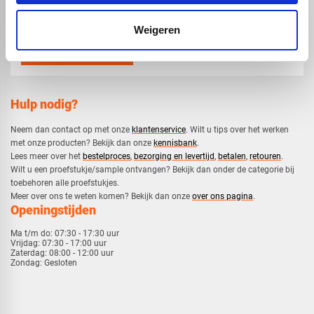
mail
info@voskunststoffen.nl
Weigeren
Hulp nodig?
Neem dan contact op met onze
klantenservice
. Wilt u tips over het werken
met onze producten? Bekijk dan onze
kennisbank
.
​Lees meer over het
bestelproces
,
bezorging en levertijd
,
betalen
,
retouren
.​
​Wilt u een proefstukje/sample ontvangen? Bekijk dan onder de categorie bij
toebehoren alle proefstukjes.
​​Meer over ons te weten komen? Bekijk dan onze
over ons pagina
.
Openingstijden
Ma t/m do:
07:30 - 17:30 uur
Vrijdag:
07:30 - 17:00 uur
Zaterdag:
08:00 - 12:00 uur
Zondag:
Gesloten