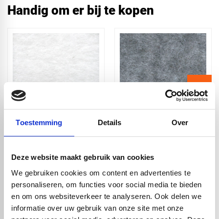
Handig om er bij te kopen
Toestemming
Details
Over
Akoestische paneel
Akoestische paneel
Sample - White
Sample - Brain
Deze website maakt gebruik van cookies
We gebruiken cookies om content en advertenties te
personaliseren, om functies voor social media te bieden
check_circle
Vanaf
€ 750,-
gratis bezorgd
check_circle
Klanten geven Vos Kunststoffen een
9,0/10
na
2662 beoordelingen
en om ons websiteverkeer te analyseren. Ook delen we
check_circle
2-5
dagen levertijd
informatie over uw gebruik van onze site met onze