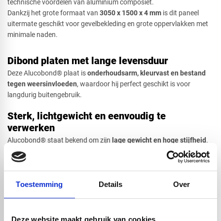
technische voordelen van aluminium composiet.
Dankzij het grote formaat van
3
050 x 1500 x 4 mm
is dit paneel
uitermate geschikt voor gevelbekleding en grote oppervlakken met
minimale naden.
Dibond platen met lange levensduur
Deze Alucobond® plaat is
onderhoudsarm, kleurvast en bestand
tegen weersinvloeden
, waardoor hij perfect geschikt is voor
langdurig buitengebruik.
Sterk, lichtgewicht en eenvoudig te
verwerken
Alucobond® staat bekend om zijn
lage gewicht en hoge stijfheid
.
De panelen zijn eenvoudig te zagen, frezen, boren en verlijmen, wat
ze ideaal maakt voor maatwerk, gevelsystemen en creatieve
ontwerpen. De uitstekende vlakheid zorgt voor een strak en
professioneel eindresultaat.
Toestemming
Details
Over
Geschikt voor binnen- en buitentoepassingen
Deze website maakt gebruik van cookies