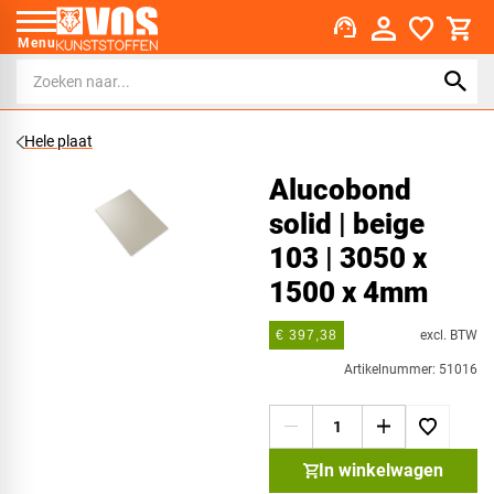
support_agent
Menu
Hele plaat
Alucobond
solid | beige
103 | 3050 x
1500 x 4mm
excl. BTW
€ 397,38
Artikelnummer: 51016
In winkelwagen