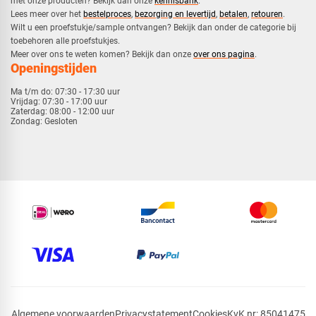
met onze producten? Bekijk dan onze
kennisbank
.
​Lees meer over het
bestelproces
,
bezorging en levertijd
,
betalen
,
retouren
.​
​Wilt u een proefstukje/sample ontvangen? Bekijk dan onder de categorie bij
toebehoren alle proefstukjes.
​​Meer over ons te weten komen? Bekijk dan onze
over ons pagina
.
Openingstijden
Ma t/m do:
07:30 - 17:30 uur
Vrijdag:
07:30 - 17:00 uur
Zaterdag:
08:00 - 12:00 uur
Zondag:
Gesloten
Algemene voorwaarden
Privacystatement
Cookies
KvK nr: 85041475