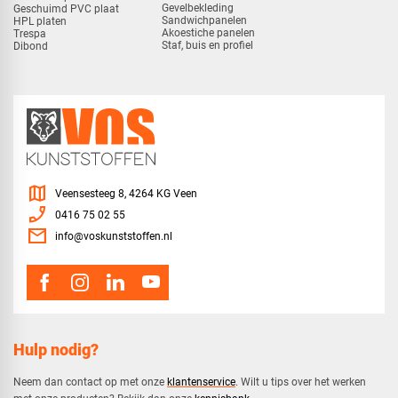
Gevelbekleding
Geschuimd PVC plaat
Sandwichpanelen
HPL platen
Akoestiche panelen
Trespa
Staf, buis en profiel
Dibond
map
Veensesteeg 8, 4264 KG Veen
phone_enabled
0416 75 02 55
mail
info@voskunststoffen.nl
Hulp nodig?
Neem dan contact op met onze
klantenservice
. Wilt u tips over het werken