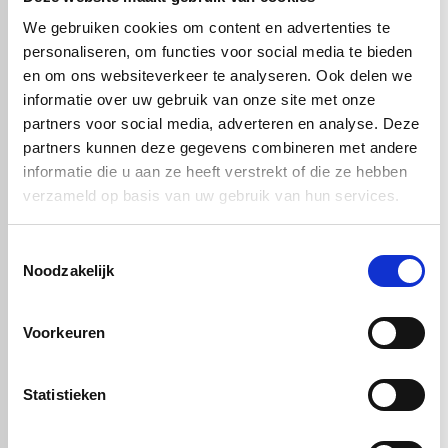
Deze aluminium composiet plaat is
UV-bestendig, weerbestendig
en vormvast
, waardoor hij breed inzetbaar is voor zowel interieur-
We gebruiken cookies om content en advertenties te
als exterieurprojecten.
personaliseren, om functies voor social media te bieden
Alucobond® Beige
is de perfecte keuze voor wie een duurzame,
en om ons websiteverkeer te analyseren. Ook delen we
esthetische en technisch hoogwaardige gevel- of interieurplaat
informatie over uw gebruik van onze site met onze
zoekt met een luxe uitstraling.
partners voor social media, adverteren en analyse. Deze
partners kunnen deze gegevens combineren met andere
informatie die u aan ze heeft verstrekt of die ze hebben
Handig om er bij te kopen
verzameld op basis van uw gebruik van hun services.
Toestemmingsselectie
Noodzakelijk
Voorkeuren
Statistieken
Alucobond
Alucobond