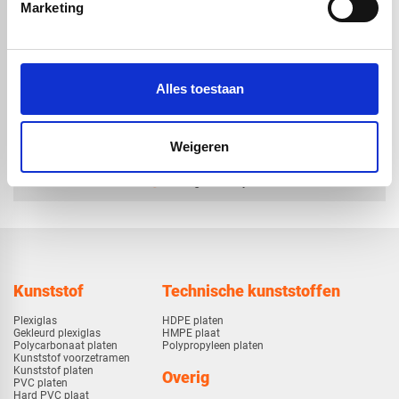
geadoniseerde look |
geadoniseerde look |
Marketing
satijn bruin | 4050 x
satijn bruin | 3050 x
1500 x 4mm
1500 x 4mm
€ 630,34
€ 474,70
Alles toestaan
Weigeren
check_circle
Vanaf
€ 750,-
gratis bezorgd
check_circle
Klanten geven Vos Kunststoffen een
9,0/10
na
2662 beoordelingen
check_circle
2-5
dagen levertijd
Kunststof
Technische kunststoffen
Plexiglas
HDPE platen
Gekleurd plexiglas
HMPE plaat
Polycarbonaat platen
Polypropyleen platen
Kunststof voorzetramen
Kunststof platen
Overig
PVC platen
Hard PVC plaat