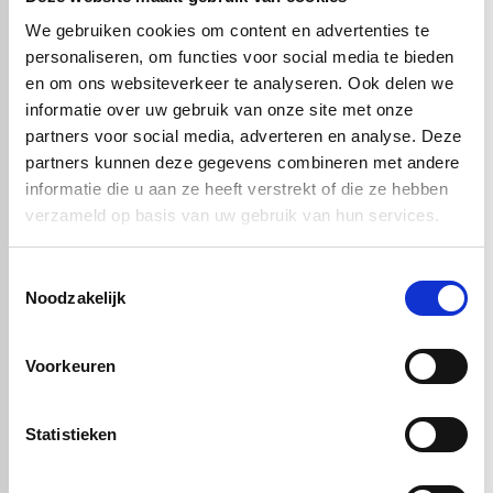
Deze aluminium composiet plaat is
UV-bestendig, weerbestendig
en vormvast
, waardoor hij breed inzetbaar is voor zowel interieur-
We gebruiken cookies om content en advertenties te
als exterieurprojecten.
personaliseren, om functies voor social media te bieden
Alucobond® licht grijs
is de perfecte keuze voor wie een duurzame,
en om ons websiteverkeer te analyseren. Ook delen we
esthetische en technisch hoogwaardige gevel- of interieurplaat
informatie over uw gebruik van onze site met onze
zoekt met een luxe uitstraling.
partners voor social media, adverteren en analyse. Deze
partners kunnen deze gegevens combineren met andere
informatie die u aan ze heeft verstrekt of die ze hebben
Handig om er bij te kopen
verzameld op basis van uw gebruik van hun services.
Toestemmingsselectie
Noodzakelijk
Voorkeuren
Statistieken
Alucobond
Alucobond