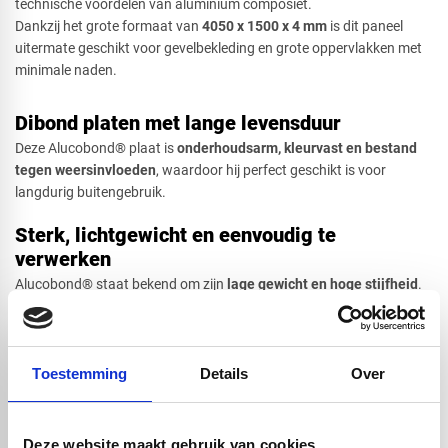
technische voordelen van aluminium composiet.
Dankzij het grote formaat van
4
050 x 1500 x 4 mm
is dit paneel
uitermate geschikt voor gevelbekleding en grote oppervlakken met
minimale naden.
Dibond platen met lange levensduur
Deze Alucobond® plaat is
onderhoudsarm, kleurvast en bestand
tegen weersinvloeden
, waardoor hij perfect geschikt is voor
langdurig buitengebruik.
Sterk, lichtgewicht en eenvoudig te
verwerken
Alucobond® staat bekend om zijn
lage gewicht en hoge stijfheid
.
De panelen zijn eenvoudig te zagen, frezen, boren en verlijmen, wat
ze ideaal maakt voor maatwerk, gevelsystemen en creatieve
ontwerpen. De uitstekende vlakheid zorgt voor een strak en
professioneel eindresultaat.
Toestemming
Details
Over
Geschikt voor binnen- en buitentoepassingen
Deze website maakt gebruik van cookies