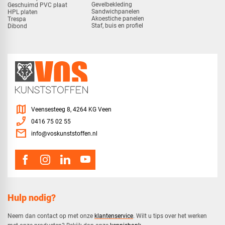
Gevelbekleding
Geschuimd PVC plaat
Sandwichpanelen
HPL platen
Akoestiche panelen
Trespa
Staf, buis en profiel
Dibond
map
Veensesteeg 8, 4264 KG Veen
phone_enabled
0416 75 02 55
mail
info@voskunststoffen.nl
Hulp nodig?
Neem dan contact op met onze
klantenservice
. Wilt u tips over het werken