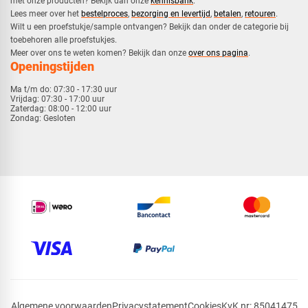
met onze producten? Bekijk dan onze
kennisbank
.
​Lees meer over het
bestelproces
,
bezorging en levertijd
,
betalen
,
retouren
.​
​Wilt u een proefstukje/sample ontvangen? Bekijk dan onder de categorie bij
toebehoren alle proefstukjes.
​​Meer over ons te weten komen? Bekijk dan onze
over ons pagina
.
Openingstijden
Ma t/m do:
07:30 - 17:30 uur
Vrijdag:
07:30 - 17:00 uur
Zaterdag:
08:00 - 12:00 uur
Zondag:
Gesloten
Algemene voorwaarden
Privacystatement
Cookies
KvK nr: 85041475