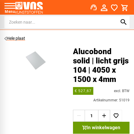
support_agent
Menu
Hele plaat
Alucobond
solid | licht grijs
104 | 4050 x
1500 x 4mm
excl. BTW
€ 527,67
Artikelnummer: 51019
In winkelwagen