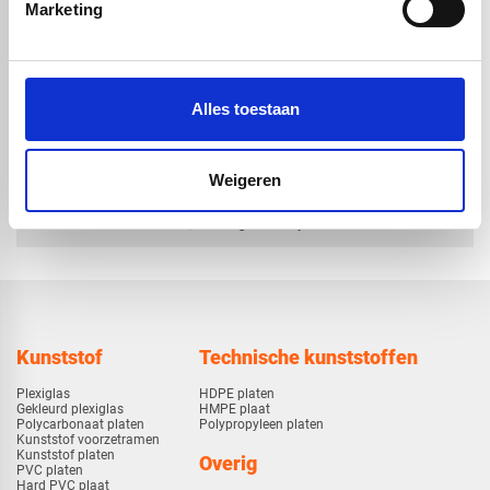
geadoniseerde look |
geadoniseerde look |
Marketing
satijn bruin | 4050 x
satijn bruin | 3050 x
1500 x 4mm
1500 x 4mm
€ 630,34
€ 474,70
Alles toestaan
Weigeren
check_circle
Vanaf
€ 750,-
gratis bezorgd
check_circle
Klanten geven Vos Kunststoffen een
9,0/10
na
2662 beoordelingen
check_circle
2-5
dagen levertijd
Kunststof
Technische kunststoffen
Plexiglas
HDPE platen
Gekleurd plexiglas
HMPE plaat
Polycarbonaat platen
Polypropyleen platen
Kunststof voorzetramen
Kunststof platen
Overig
PVC platen
Hard PVC plaat