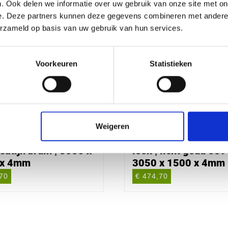
. Ook delen we informatie over uw gebruik van onze site met on
e. Deze partners kunnen deze gegevens combineren met andere i
erzameld op basis van uw gebruik van hun services.
Voorkeuren
Statistieken
Weigeren
bond geadoniseerde
Alucobond geadonis
 satijn bruin | 3050 x
look | licht goud 539
 x 4mm
3050 x 1500 x 4mm
,70
€ 474,70