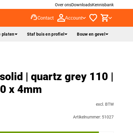
Over ons
Downloads
Kennisbank
support_agent
Contact
Account
 platen
Staf buis en profiel
Bouw en gevel
olid | quartz grey 110 |
00 x 4mm
excl. BTW
Artikelnummer: 51027