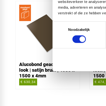
websiteverkeer te analyseren
media, adverteren en analys
verstrekt of die ze hebben v
Toestemmingsselectie
Noodzakelijk
Alucobond geadoniseerde
Aluco
look | satijn bruin | 4050 x
look |
1500 x 4mm
1500
€ 630,34
€ 474