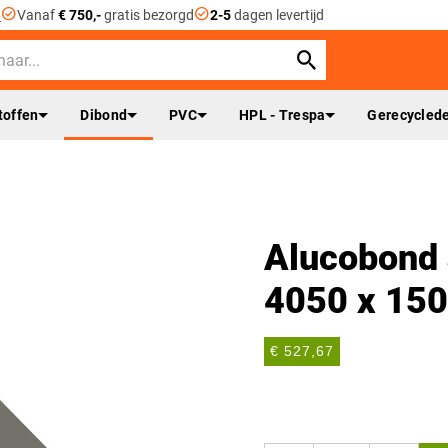
check_circle
check_circle
n
Vanaf
€ 750,-
gratis bezorgd
2-5
dagen levertijd
toffen
Dibond
PVC
HPL - Trespa
Gerecyclede
Alucobond s
4050 x 15
€ 527,67