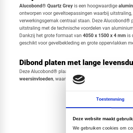
Alucobond® Quartz Grey
is een hoogwaardige
alumin
ontworpen voor geveltoepassingen waarbij uitstraling
verwerkingsgemak centraal staan. Deze Alucobond® p
uitstraling met de technische voordelen van aluminiu
Dankzij het grote formaat van
4
050 x 1500 x 4 mm
is 
geschikt voor gevelbekleding en grote oppervlakken m
Dibond platen met lange levensdu
Deze Alucobond® plaat is
onderhoudsarm, kleurvast 
weersinvloeden
, waardoor hij perfect geschikt is voor
Toestemming
Deze website maakt gebruik
We gebruiken cookies om cont