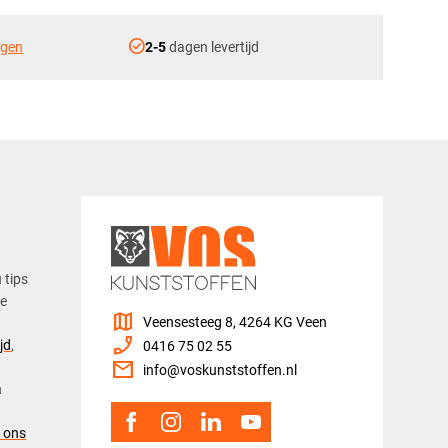
check_circle
ngen
2-5
dagen levertijd
u tips
ze
map
Veensesteeg 8, 4264 KG Veen
phone_enabled
jd
,
0416 75 02 55
mail
info@voskunststoffen.nl
n
 ons