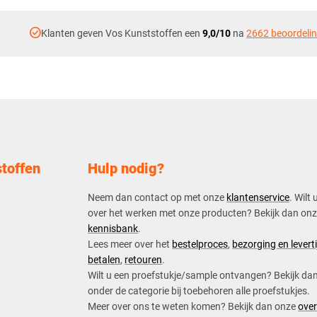
check_circle
Klanten geven Vos Kunststoffen een
9,0/10
na
2662 beoordeli
toffen
Hulp nodig?
Neem dan contact op met onze
klantenservice
. Wilt 
over het werken met onze producten? Bekijk dan on
kennisbank
.
​Lees meer over het
bestelproces
,
bezorging en leverti
betalen
,
retouren
.​
​Wilt u een proefstukje/sample ontvangen? Bekijk da
onder de categorie bij toebehoren alle proefstukjes.
​​Meer over ons te weten komen? Bekijk dan onze
over