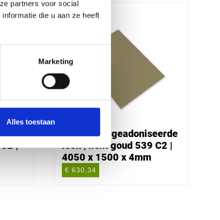
ze partners voor social
nformatie die u aan ze heeft
Marketing
Alles toestaan
eerde
Alucobond geadoniseerde
 C2 |
look | licht goud 539 C2 |
4050 x 1500 x 4mm
€ 630,34