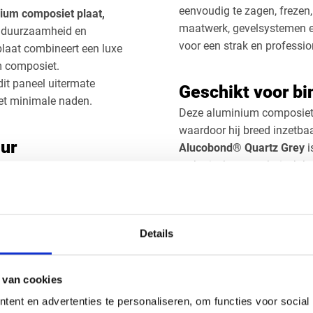
eenvoudig te zagen, frezen,
ium composiet plaat,
maatwerk, gevelsystemen en
, duurzaamheid en
voor een strak en professio
laat combineert een luxe
m composiet.
dit paneel uitermate
Geschikt voor bi
et minimale naden.
Deze aluminium composiet 
waardoor hij breed inzetbaar
ur
Alucobond® Quartz Grey
i
esthetische en technisch ho
en bestand tegen
uitstraling.
 langdurig buitengebruik.
Details
Handig om er bij te kopen
 van cookies
ent en advertenties te personaliseren, om functies voor social