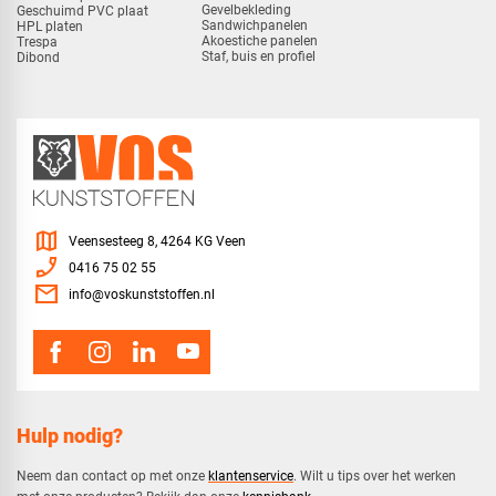
Gevelbekleding
Geschuimd PVC plaat
Sandwichpanelen
HPL platen
Akoestiche panelen
Trespa
Staf, buis en profiel
Dibond
map
Veensesteeg 8, 4264 KG Veen
phone_enabled
0416 75 02 55
mail
info@voskunststoffen.nl
Hulp nodig?
Neem dan contact op met onze
klantenservice
. Wilt u tips over het werken