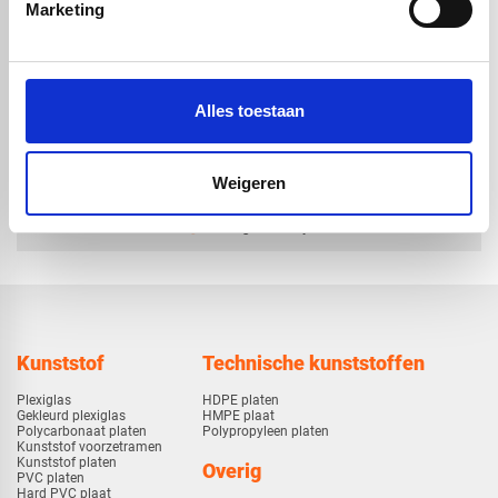
geadoniseerde look |
geadoniseerde look |
Marketing
satijn bruin | 4050 x
satijn bruin | 3050 x
1500 x 4mm
1500 x 4mm
€ 630,34
€ 474,70
Alles toestaan
Weigeren
check_circle
Vanaf
€ 750,-
gratis bezorgd
check_circle
Klanten geven Vos Kunststoffen een
9,0/10
na
2663 beoordelingen
check_circle
2-5
dagen levertijd
Kunststof
Technische kunststoffen
Plexiglas
HDPE platen
Gekleurd plexiglas
HMPE plaat
Polycarbonaat platen
Polypropyleen platen
Kunststof voorzetramen
Kunststof platen
Overig
PVC platen
Hard PVC plaat