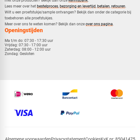
met onze producten? Bekijk dan onze
kennisbank
.
​Lees meer over het
bestelproces
,
bezorging en levertijd
,
betalen
,
retouren
.​
​Wilt u een proefstukje/sample ontvangen? Bekijk dan onder de categorie bij
toebehoren alle proefstukjes.
​​Meer over ons te weten komen? Bekijk dan onze
over ons pagina
.
Openingstijden
Ma t/m do:
07:30 - 17:30 uur
Vrijdag:
07:30 - 17:00 uur
Zaterdag:
08:00 - 12:00 uur
Zondag:
Gesloten
Algemene voorwaarden
Privacystatement
Cookies
KvK nr: 85041475