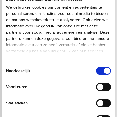
Deze aluminium composiet plaat is
UV-bestendig, weerbestendig
en vormvast
, waardoor hij breed inzetbaar is voor zowel interieur-
We gebruiken cookies om content en advertenties te
als exterieurprojecten.
personaliseren, om functies voor social media te bieden
Alucobond® wit 101
is de perfecte keuze voor wie een duurzame,
en om ons websiteverkeer te analyseren. Ook delen we
esthetische en technisch hoogwaardige gevel- of interieurplaat
informatie over uw gebruik van onze site met onze
zoekt met een luxe uitstraling.
partners voor social media, adverteren en analyse. Deze
partners kunnen deze gegevens combineren met andere
informatie die u aan ze heeft verstrekt of die ze hebben
Handig om er bij te kopen
verzameld op basis van uw gebruik van hun services.
Toestemmingsselectie
Noodzakelijk
Voorkeuren
Statistieken
Alucobond
Alucobond