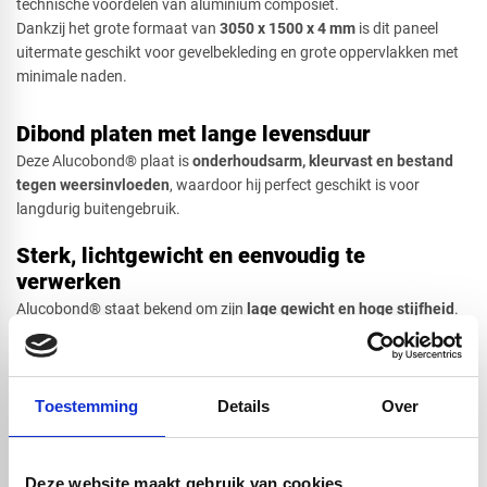
technische voordelen van aluminium composiet.
Dankzij het grote formaat van
3
050 x 1500 x 4 mm
is dit paneel
uitermate geschikt voor gevelbekleding en grote oppervlakken met
minimale naden.
Dibond platen met lange levensduur
Deze Alucobond® plaat is
onderhoudsarm, kleurvast en bestand
tegen weersinvloeden
, waardoor hij perfect geschikt is voor
langdurig buitengebruik.
Sterk, lichtgewicht en eenvoudig te
verwerken
Alucobond® staat bekend om zijn
lage gewicht en hoge stijfheid
.
De panelen zijn eenvoudig te zagen, frezen, boren en verlijmen, wat
ze ideaal maakt voor maatwerk, gevelsystemen en creatieve
ontwerpen. De uitstekende vlakheid zorgt voor een strak en
professioneel eindresultaat.
Toestemming
Details
Over
Geschikt voor binnen- en buitentoepassingen
Deze website maakt gebruik van cookies