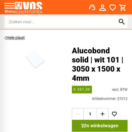
support_agent
Menu
Hele plaat
Alucobond
solid | wit 101 |
3050 x 1500 x
4mm
excl. BTW
€ 397,38
Artikelnummer: 51012
In winkelwagen