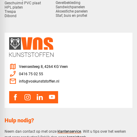
Gevelbekleding
Geschuimd PVC plaat
Sandwichpanelen
HPL platen
Akoestiche panelen
Trespa
Staf, buis en profiel
Dibond
map
Veensesteeg 8, 4264 KG Veen
phone_enabled
0416 75 02 55
mail
info@voskunststoffen.nl
Hulp nodig?
Neem dan contact op met onze
klantenservice
. Wilt u tips over het werken