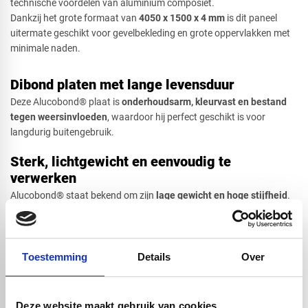
technische voordelen van aluminium composiet.
Dankzij het grote formaat van
4
050 x 1500 x 4 mm
is dit paneel
uitermate geschikt voor gevelbekleding en grote oppervlakken met
minimale naden.
Dibond platen met lange levensduur
Deze Alucobond® plaat is
onderhoudsarm, kleurvast en bestand
tegen weersinvloeden
, waardoor hij perfect geschikt is voor
langdurig buitengebruik.
Sterk, lichtgewicht en eenvoudig te
verwerken
Alucobond® staat bekend om zijn
lage gewicht en hoge stijfheid
.
De panelen zijn eenvoudig te zagen, frezen, boren en verlijmen, wat
ze ideaal maakt voor maatwerk, gevelsystemen en creatieve
ontwerpen. De uitstekende vlakheid zorgt voor een strak en
professioneel eindresultaat.
Toestemming
Details
Over
Geschikt voor binnen- en buitentoepassingen
Deze website maakt gebruik van cookies