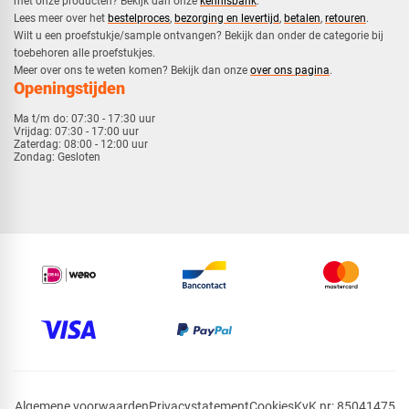
met onze producten? Bekijk dan onze
kennisbank
.
​Lees meer over het
bestelproces
,
bezorging en levertijd
,
betalen
,
retouren
.​
​Wilt u een proefstukje/sample ontvangen? Bekijk dan onder de categorie bij
toebehoren alle proefstukjes.
​​Meer over ons te weten komen? Bekijk dan onze
over ons pagina
.
Openingstijden
Ma t/m do:
07:30 - 17:30 uur
Vrijdag:
07:30 - 17:00 uur
Zaterdag:
08:00 - 12:00 uur
Zondag:
Gesloten
Algemene voorwaarden
Privacystatement
Cookies
KvK nr: 85041475