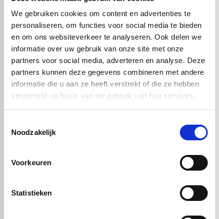
Deze aluminium composiet plaat is
UV-bestendig, weerbestendig
en vormvast
, waardoor hij breed inzetbaar is voor zowel interieur-
We gebruiken cookies om content en advertenties te
als exterieurprojecten.
personaliseren, om functies voor social media te bieden
Alucobond® Terra Pyrite
is de perfecte keuze voor wie een
en om ons websiteverkeer te analyseren. Ook delen we
duurzame, esthetische en technisch hoogwaardige gevel- of
informatie over uw gebruik van onze site met onze
interieurplaat zoekt met een luxe uitstraling.
partners voor social media, adverteren en analyse. Deze
partners kunnen deze gegevens combineren met andere
informatie die u aan ze heeft verstrekt of die ze hebben
Handig om er bij te kopen
verzameld op basis van uw gebruik van hun services.
Toestemmingsselectie
Noodzakelijk
Voorkeuren
Statistieken
Alucobond
Alucobond