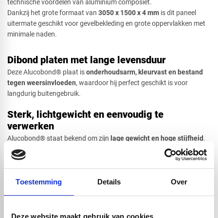
technische voordelen van aluminium composiet.
Dankzij het grote formaat van
3
050 x 1500 x 4 mm
is dit paneel
uitermate geschikt voor gevelbekleding en grote oppervlakken met
minimale naden.
Dibond platen met lange levensduur
Deze Alucobond® plaat is
onderhoudsarm, kleurvast en bestand
tegen weersinvloeden
, waardoor hij perfect geschikt is voor
langdurig buitengebruik.
Sterk, lichtgewicht en eenvoudig te
verwerken
Alucobond® staat bekend om zijn
lage gewicht en hoge stijfheid
.
De panelen zijn eenvoudig te zagen, frezen, boren en verlijmen, wat
ze ideaal maakt voor maatwerk, gevelsystemen en creatieve
ontwerpen. De uitstekende vlakheid zorgt voor een strak en
professioneel eindresultaat
Toestemming
Details
Over
Geschikt voor binnen- en buitentoepassingen
Deze website maakt gebruik van cookies