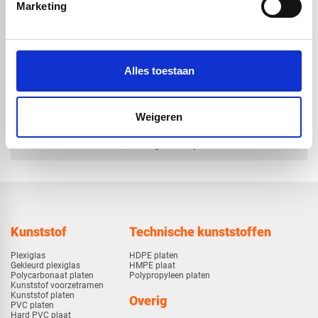
geadoniseerde look |
geadoniseerde look |
Marketing
satijn bruin | 4050 x
satijn bruin | 3050 x
1500 x 4mm
1500 x 4mm
€ 630,34
€ 474,70
Alles toestaan
Weigeren
check_circle
Vanaf
€ 750,-
gratis bezorgd
check_circle
Klanten geven Vos Kunststoffen een
9,0/10
na
2662 beoordelingen
check_circle
2-5
dagen levertijd
Kunststof
Technische kunststoffen
Plexiglas
HDPE platen
Gekleurd plexiglas
HMPE plaat
Polycarbonaat platen
Polypropyleen platen
Kunststof voorzetramen
Kunststof platen
Overig
PVC platen
Hard PVC plaat