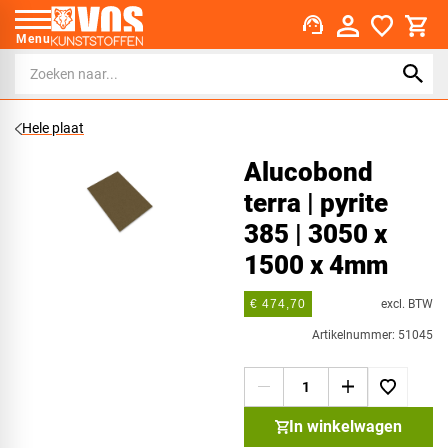
support_agent
Menu
Hele plaat
Alucobond
terra | pyrite
385 | 3050 x
1500 x 4mm
excl. BTW
€ 474,70
Artikelnummer: 51045
In winkelwagen