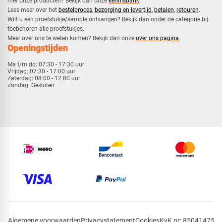
met onze producten? Bekijk dan onze
kennisbank
.
​Lees meer over het
bestelproces
,
bezorging en levertijd
,
betalen
,
retouren
.​
​Wilt u een proefstukje/sample ontvangen? Bekijk dan onder de categorie bij
toebehoren alle proefstukjes.
​​Meer over ons te weten komen? Bekijk dan onze
over ons pagina
.
Openingstijden
Ma t/m do:
07:30 - 17:30 uur
Vrijdag:
07:30 - 17:00 uur
Zaterdag:
08:00 - 12:00 uur
Zondag:
Gesloten
Algemene voorwaarden
Privacystatement
Cookies
KvK nr: 85041475