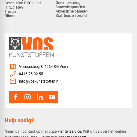
Gevelbekleding
Geschuimd PVC plaat
Sandwichpanelen
HPL platen
Akoestiche panelen
Trespa
Staf, buis en profiel
Dibond
map
Veensesteeg 8, 4264 KG Veen
phone_enabled
0416 75 02 55
mail
info@voskunststoffen.nl
Hulp nodig?
Neem dan contact op met onze
klantenservice
. Wilt u tips over het werken