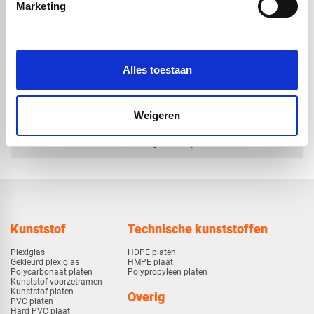
geadoniseerde look |
geadoniseerde look |
Marketing
satijn bruin | 4050 x
satijn bruin | 3050 x
1500 x 4mm
1500 x 4mm
€ 630,34
€ 474,70
Alles toestaan
Weigeren
check_circle
Vanaf
€ 750,-
gratis bezorgd
check_circle
Klanten geven Vos Kunststoffen een
9,0/10
na
2663 beoordelingen
check_circle
2-5
dagen levertijd
Kunststof
Technische kunststoffen
Plexiglas
HDPE platen
Gekleurd plexiglas
HMPE plaat
Polycarbonaat platen
Polypropyleen platen
Kunststof voorzetramen
Kunststof platen
Overig
PVC platen
Hard PVC plaat