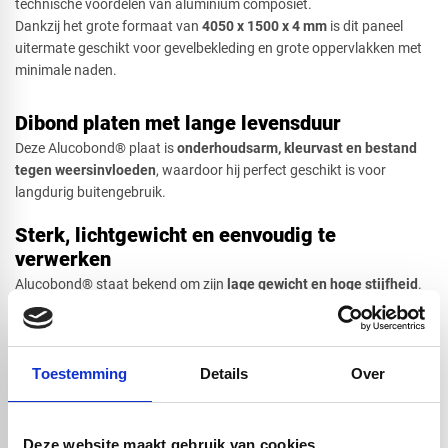
technische voordelen van aluminium composiet.
Dankzij het grote formaat van
4050 x 1500 x 4 mm
is dit paneel
uitermate geschikt voor gevelbekleding en grote oppervlakken met
minimale naden.
Dibond platen met lange levensduur
Deze Alucobond® plaat is
onderhoudsarm, kleurvast en bestand
tegen weersinvloeden
, waardoor hij perfect geschikt is voor
langdurig buitengebruik.
Sterk, lichtgewicht en eenvoudig te
verwerken
Alucobond® staat bekend om zijn
lage gewicht en hoge stijfheid
.
De panelen zijn eenvoudig te zagen, frezen, boren en verlijmen, wat
ze ideaal maakt voor maatwerk, gevelsystemen en creatieve
ontwerpen. De uitstekende vlakheid zorgt voor een strak en
professioneel eindresultaat
Toestemming
Details
Over
Geschikt voor binnen- en buitentoepassingen
Deze website maakt gebruik van cookies