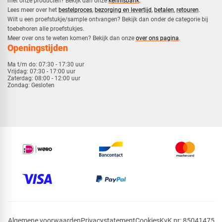
met onze producten? Bekijk dan onze
kennisbank
.
​Lees meer over het
bestelproces
,
bezorging en levertijd
,
betalen
,
retouren
.​
​Wilt u een proefstukje/sample ontvangen? Bekijk dan onder de categorie bij
toebehoren alle proefstukjes.
​​Meer over ons te weten komen? Bekijk dan onze
over ons pagina
.
Openingstijden
Ma t/m do:
07:30 - 17:30 uur
Vrijdag:
07:30 - 17:00 uur
Zaterdag:
08:00 - 12:00 uur
Zondag:
Gesloten
Algemene voorwaarden
Privacystatement
Cookies
KvK nr: 85041475