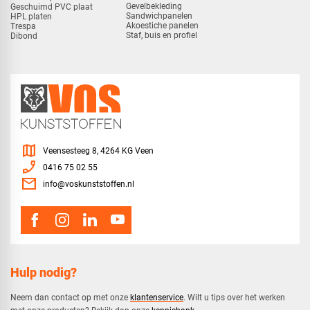
Gevelbekleding
Geschuimd PVC plaat
Sandwichpanelen
HPL platen
Akoestiche panelen
Trespa
Staf, buis en profiel
Dibond
map
Veensesteeg 8, 4264 KG Veen
phone_enabled
0416 75 02 55
mail
info@voskunststoffen.nl
Hulp nodig?
Neem dan contact op met onze
klantenservice
. Wilt u tips over het werken