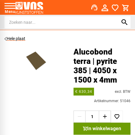
support_agent
Menu
Hele plaat
Alucobond
terra | pyrite
385 | 4050 x
1500 x 4mm
excl. BTW
€ 630,34
Artikelnummer: 51046
In winkelwagen