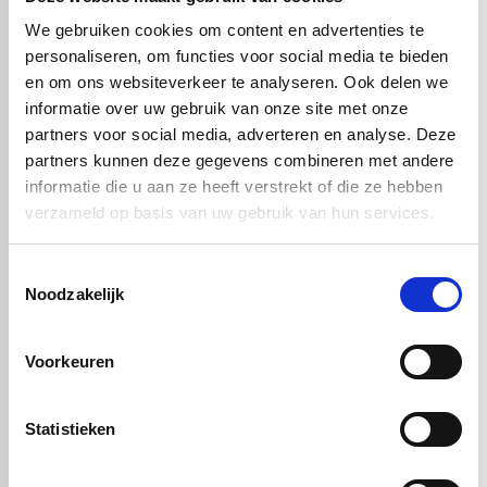
Deze aluminium composiet plaat is
UV-bestendig, weerbestendig
en vormvast
, waardoor hij breed inzetbaar is voor zowel interieur-
We gebruiken cookies om content en advertenties te
als exterieurprojecten.
personaliseren, om functies voor social media te bieden
Alucobond® Terra Pyrite
is de perfecte keuze voor wie een
en om ons websiteverkeer te analyseren. Ook delen we
duurzame, esthetische en technisch hoogwaardige gevel- of
informatie over uw gebruik van onze site met onze
interieurplaat zoekt met een luxe uitstraling.
partners voor social media, adverteren en analyse. Deze
partners kunnen deze gegevens combineren met andere
informatie die u aan ze heeft verstrekt of die ze hebben
Handig om er bij te kopen
verzameld op basis van uw gebruik van hun services.
Toestemmingsselectie
Noodzakelijk
Voorkeuren
Statistieken
Alucobond
Alucobond