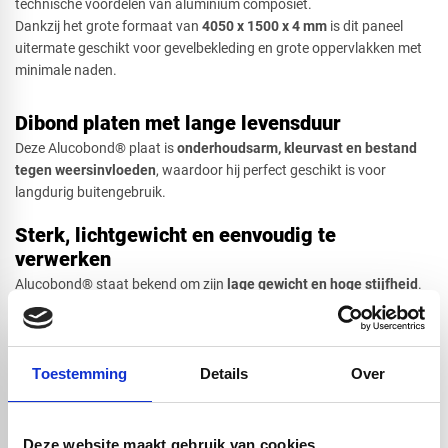
technische voordelen van aluminium composiet.
Dankzij het grote formaat van
4
050 x 1500 x 4 mm
is dit paneel
uitermate geschikt voor gevelbekleding en grote oppervlakken met
minimale naden.
Dibond platen met lange levensduur
Deze Alucobond® plaat is
onderhoudsarm, kleurvast en bestand
tegen weersinvloeden
, waardoor hij perfect geschikt is voor
langdurig buitengebruik.
Sterk, lichtgewicht en eenvoudig te
verwerken
Alucobond® staat bekend om zijn
lage gewicht en hoge stijfheid
.
De panelen zijn eenvoudig te zagen, frezen, boren en verlijmen, wat
ze ideaal maakt voor maatwerk, gevelsystemen en creatieve
ontwerpen. De uitstekende vlakheid zorgt voor een strak en
professioneel eindresultaat.
Toestemming
Details
Over
Geschikt voor binnen- en buitentoepassingen
Deze website maakt gebruik van cookies