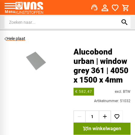
support_agent
Menu
Hele plaat
Alucobond
urban | window
grey 361 | 4050
x 1500 x 4mm
excl. BTW
€ 582,47
Artikelnummer: 51032
In winkelwagen