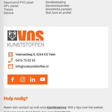
Gevelbekleding
Geschuimd PVC plaat
Sandwichpanelen
HPL platen
Akoestiche panelen
Trespa
Staf, buis en profiel
Dibond
map
Veensesteeg 8, 4264 KG Veen
phone_enabled
0416 75 02 55
mail
info@voskunststoffen.nl
Hulp nodig?
Neem dan contact op met onze
klantenservice
. Wilt u tips over het werken