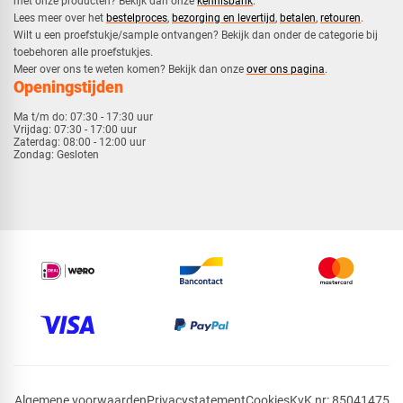
met onze producten? Bekijk dan onze
kennisbank
.
​Lees meer over het
bestelproces
,
bezorging en levertijd
,
betalen
,
retouren
.​
​Wilt u een proefstukje/sample ontvangen? Bekijk dan onder de categorie bij
toebehoren alle proefstukjes.
​​Meer over ons te weten komen? Bekijk dan onze
over ons pagina
.
Openingstijden
Ma t/m do:
07:30 - 17:30 uur
Vrijdag:
07:30 - 17:00 uur
Zaterdag:
08:00 - 12:00 uur
Zondag:
Gesloten
Algemene voorwaarden
Privacystatement
Cookies
KvK nr: 85041475