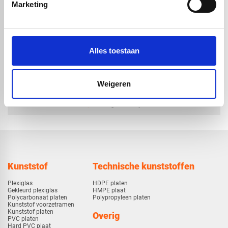
geadoniseerde look |
geadoniseerde look |
Marketing
satijn bruin | 4050 x
satijn bruin | 3050 x
1500 x 4mm
1500 x 4mm
€ 630,34
€ 474,70
Alles toestaan
Weigeren
check_circle
Vanaf
€ 750,-
gratis bezorgd
check_circle
Klanten geven Vos Kunststoffen een
9,0/10
na
2663 beoordelingen
check_circle
2-5
dagen levertijd
Kunststof
Technische kunststoffen
Plexiglas
HDPE platen
Gekleurd plexiglas
HMPE plaat
Polycarbonaat platen
Polypropyleen platen
Kunststof voorzetramen
Kunststof platen
Overig
PVC platen
Hard PVC plaat