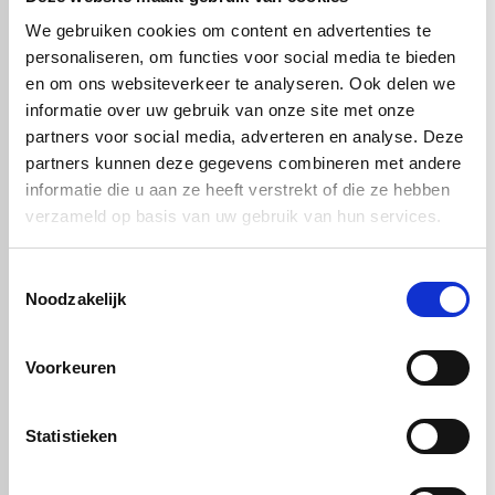
Deze aluminium composiet plaat is
UV-bestendig, weerbestendig
en vormvast
, waardoor hij breed inzetbaar is voor zowel interieur-
We gebruiken cookies om content en advertenties te
als exterieurprojecten.
personaliseren, om functies voor social media te bieden
Alucobond® Window grey
is de perfecte keuze voor wie een
en om ons websiteverkeer te analyseren. Ook delen we
duurzame, esthetische en technisch hoogwaardige gevel- of
informatie over uw gebruik van onze site met onze
interieurplaat zoekt met een luxe uitstraling.
partners voor social media, adverteren en analyse. Deze
partners kunnen deze gegevens combineren met andere
informatie die u aan ze heeft verstrekt of die ze hebben
Handig om er bij te kopen
verzameld op basis van uw gebruik van hun services.
Toestemmingsselectie
Noodzakelijk
Voorkeuren
Statistieken
Alucobond
Alucobond