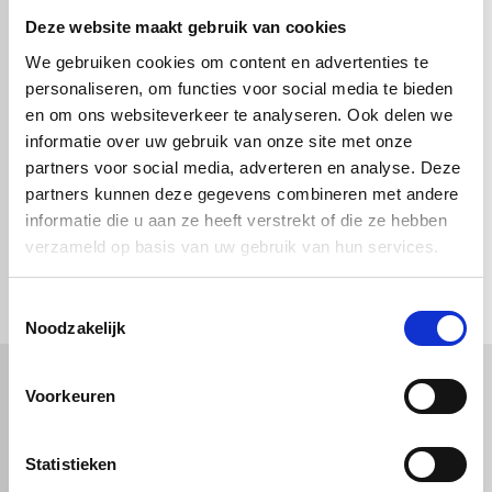
Deze website maakt gebruik van cookies
We gebruiken cookies om content en advertenties te
Connector Zwart -
Connector Zwart -
personaliseren, om functies voor social media te bieden
20x20mm - scharnier
20x20mm - 4 poot
verstelbaar
en om ons websiteverkeer te analyseren. Ook delen we
informatie over uw gebruik van onze site met onze
€ 4,08
€ 6,02
partners voor social media, adverteren en analyse. Deze
partners kunnen deze gegevens combineren met andere
informatie die u aan ze heeft verstrekt of die ze hebben
verzameld op basis van uw gebruik van hun services.
check_circle
Vanaf
€ 750,-
gratis bezorgd
check_circle
Klanten geven Vos Kunststoffen een
9,0/10
na
2663 beoordelingen
check_circle
2-5
dagen levertijd
Toestemmingsselectie
Noodzakelijk
Voorkeuren
Kunststof
Technische kunststoffen
Plexiglas
HDPE platen
Statistieken
Gekleurd plexiglas
HMPE plaat
Polycarbonaat platen
Polypropyleen platen