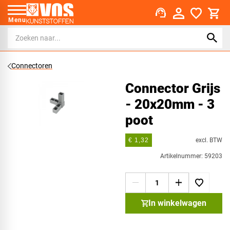
support_agent
Menu
Connectoren
Connector Grijs
- 20x20mm - 3
poot
excl. BTW
€ 1,32
Artikelnummer: 59203
In winkelwagen