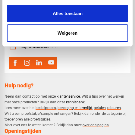
Alles toestaan
map
Veensesteeg 8, 4264 KG Veen
Weigeren
phone_enabled
0416 75 02 55
mail
info@voskunststoffen.nl
Hulp nodig?
Neem dan contact op met onze
klantenservice
. Wilt u tips over het werken
met onze producten? Bekijk dan onze
kennisbank
.
​Lees meer over het
bestelproces
,
bezorging en levertijd
,
betalen
,
retouren
.​
​Wilt u een proefstukje/sample ontvangen? Bekijk dan onder de categorie bij
toebehoren alle proefstukjes.
​​Meer over ons te weten komen? Bekijk dan onze
over ons pagina
.
Openingstijden