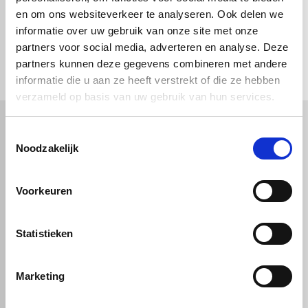
en om ons websiteverkeer te analyseren. Ook delen we
informatie over uw gebruik van onze site met onze
check_circle
Vanaf
€ 750,-
gratis bezorgd
partners voor social media, adverteren en analyse. Deze
check_circle
Klanten geven Vos Kunststoffen een
9,0/10
na
2662 beoordelingen
partners kunnen deze gegevens combineren met andere
check_circle
2-5
dagen levertijd
informatie die u aan ze heeft verstrekt of die ze hebben
verzameld op basis van uw gebruik van hun services.
Toestemmingsselectie
Kunststof
Technische kunststoffen
Noodzakelijk
Plexiglas
HDPE platen
Gekleurd plexiglas
HMPE plaat
Voorkeuren
Polycarbonaat platen
Polypropyleen platen
Kunststof voorzetramen
Kunststof platen
Overig
PVC platen
Hard PVC plaat
Statistieken
Gevelbekleding
Geschuimd PVC plaat
Sandwichpanelen
HPL platen
Akoestiche panelen
Trespa
Staf, buis en profiel
Dibond
Marketing