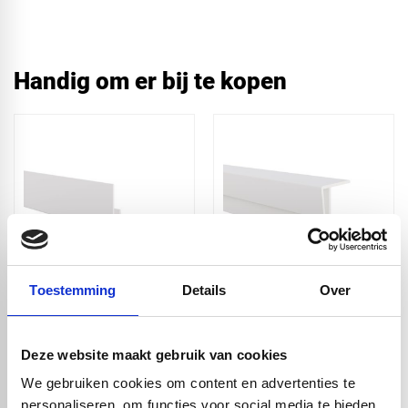
Handig om er bij te kopen
Toestemming
Details
Over
Ronde
Buitenhoekprofiel 2,3
binnenhoekprofiel
mm inwendig - Wit -
2,3 mm inwendig -
300 cm
Wit - 300 cm
Deze website maakt gebruik van cookies
€ 9,22
€ 9,22
We gebruiken cookies om content en advertenties te
personaliseren, om functies voor social media te bieden