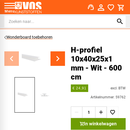
support_agent
Menu
Wonderboard toebehoren
H-profiel
10x40x25x1
mm - Wit - 600
cm
excl. BTW
€ 24,91
Artikelnummer: 59762
In winkelwagen