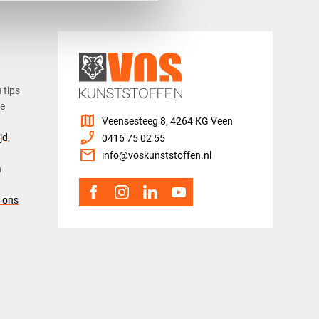
u tips
ze
map
Veensesteeg 8, 4264 KG Veen
phone_enabled
jd
,
0416 75 02 55
mail
info@voskunststoffen.nl
n
 ons