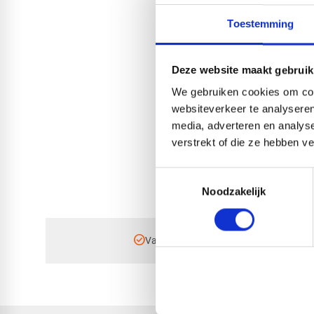
Toestemming
Deze website maakt gebruik
We gebruiken cookies om cont
websiteverkeer te analyseren
media, adverteren en analys
verstrekt of die ze hebben v
Toestemmingsselectie
Noodzakelijk
check_circle
Vanaf
€ 750,-
gratis bezorgd