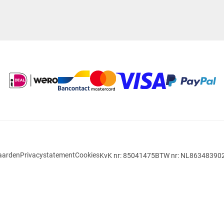
aarden
Privacystatement
Cookies
KvK nr: 85041475
BTW nr: NL86348390