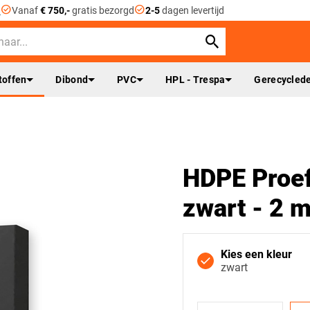
check_circle
check_circle
n
Vanaf
€ 750,-
gratis bezorgd
2-5
dagen levertijd
toffen
Dibond
PVC
HPL - Trespa
Gerecyclede
HDPE Proef
zwart - 2 
Kies een kleur
zwart