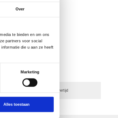
Over
a
 media te bieden en om ons
ze partners voor social
nformatie die u aan ze heeft
kt
Marketing
check_circle
ngen
2-5
dagen levertijd
Alles toestaan