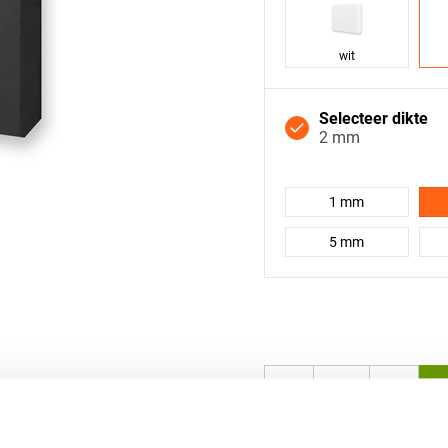
wit
Selecteer dikte
2 mm
1 mm
5 mm