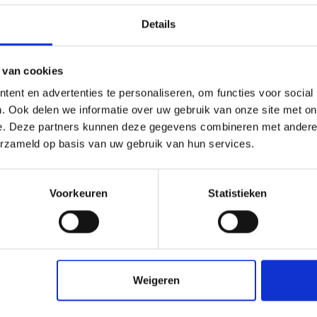
Bewerkingsmogelijkheden:
​Lassen: Ja
Details
Lijmen: Nee
Verspanend bewerken: J
 van cookies
Waterstraal snijden: Ja
ent en advertenties te personaliseren, om functies voor social
Laserstraal snijden: Ja
. Ook delen we informatie over uw gebruik van onze site met on
Warm buigen: Ja
e. Deze partners kunnen deze gegevens combineren met andere i
Koud zetten: Nee
erzameld op basis van uw gebruik van hun services.
Thermisch vormen: Beper
Voorkeuren
Statistieken
check_circle
Klanten geven Vos Kunststoffen een
9,0/10
na
2663 beoordeli
Weigeren