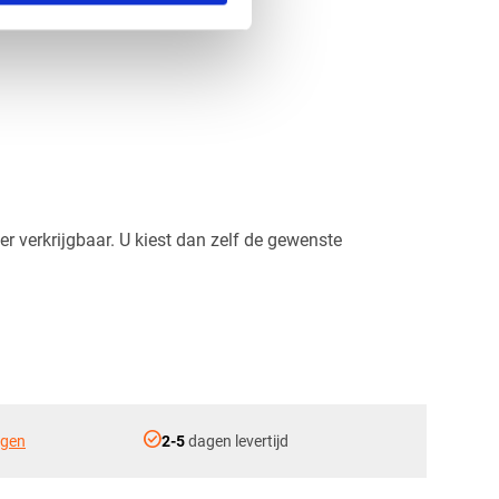
 verkrijgbaar. U kiest dan zelf de gewenste
check_circle
ngen
2-5
dagen levertijd