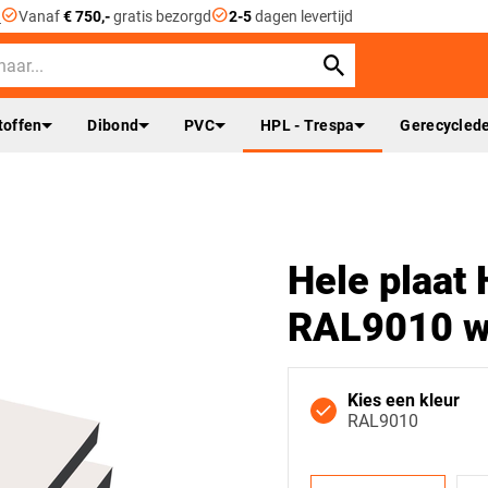
check_circle
check_circle
n
Vanaf
€ 750,-
gratis bezorgd
2-5
dagen levertijd
toffen
Dibond
PVC
HPL - Trespa
Gerecyclede
Hele plaat 
RAL9010 w
Kies een kleur
RAL9010