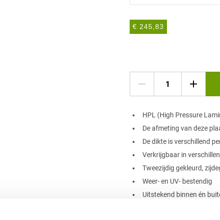
€ 245,83
HPL (High Pressure Lami
​De afmeting van deze pl
De dikte is verschillend pe
Verkrijgbaar in verschille
​Tweezijdig gekleurd, zij
​Weer- en UV- bestendig
​Uitstekend binnen én buit
Onderhoudsarm