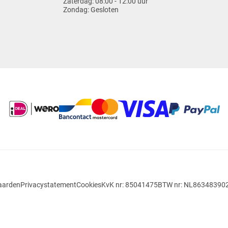
Zaterdag:
08:00 - 12:00 uur
Zondag:
Gesloten
aarden
Privacystatement
Cookies
KvK nr: 85041475
BTW nr: NL86348390