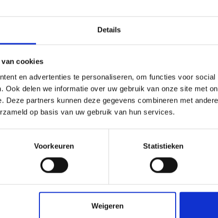
Slag- en krasvast
L plaat?
Details
erdere panelen of onderdelen nodig heeft en de plaat zelf wilt i
plaat.
 van cookies
ing. Bekijk daarom per product welke maat en dikte beschikbaar i
ent en advertenties te personaliseren, om functies voor social
. Ook delen we informatie over uw gebruik van onze site met on
e. Deze partners kunnen deze gegevens combineren met andere i
erzameld op basis van uw gebruik van hun services.
Voorkeuren
Statistieken
Weigeren