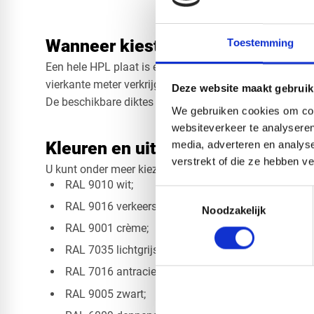
Wanneer kiest u voor een hele HP
Toestemming
Een hele HPL plaat is een praktische keuze wanneer u me
vierkante meter verkrijgbaar zijn, bestelt u de volledige 
Deze website maakt gebruik
De beschikbare diktes verschillen per kleur en uitvoer
We gebruiken cookies om cont
websiteverkeer te analyseren
Kleuren en uitvoeringen
media, adverteren en analys
verstrekt of die ze hebben v
U kunt onder meer kiezen uit:
RAL 9010 wit;
Toestemmingsselectie
RAL 9016 verkeerswit;
Noodzakelijk
RAL 9001 crème;
RAL 7035 lichtgrijs;
RAL 7016 antraciet;
RAL 9005 zwart;