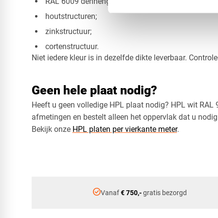
RAL 6009 dennengroen;
houtstructuren;
zinkstructuur;
cortenstructuur.
Niet iedere kleur is in dezelfde dikte leverbaar. Control
Geen hele plaat nodig?
Heeft u geen volledige HPL plaat nodig? HPL wit RAL 9
afmetingen en bestelt alleen het oppervlak dat u nodig
Bekijk onze
HPL platen per vierkante meter
.
check_circle
Vanaf
€ 750,-
gratis bezorgd