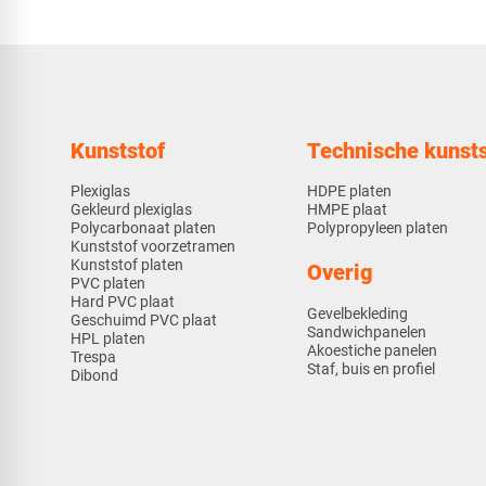
Kunststof
Technische kunsts
Plexiglas
HDPE platen
Gekleurd plexiglas
HMPE plaat
Polycarbonaat platen
Polypropyleen platen
Kunststof voorzetramen
Kunststof platen
Overig
PVC platen
Hard PVC plaat
Gevelbekleding
Geschuimd PVC plaat
Sandwichpanelen
HPL platen
Akoestiche panelen
Trespa
Staf, buis en profiel
Dibond