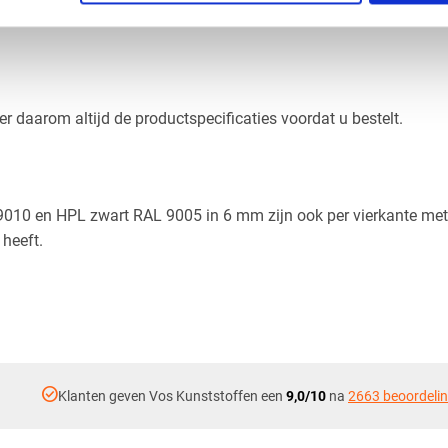
eer daarom altijd de productspecificaties voordat u bestelt.
010 en HPL zwart RAL 9005 in 6 mm zijn ook per vierkante meter
 heeft.
check_circle
Klanten geven Vos Kunststoffen een
9,0/10
na
2663 beoordeli