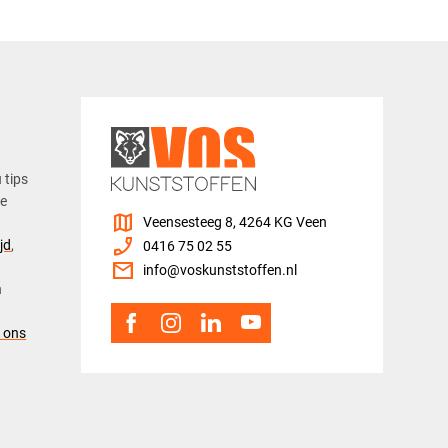
u tips
ze
map
Veensesteeg 8, 4264 KG Veen
phone_enabled
jd
,
0416 75 02 55
mail
info@voskunststoffen.nl
n
 ons