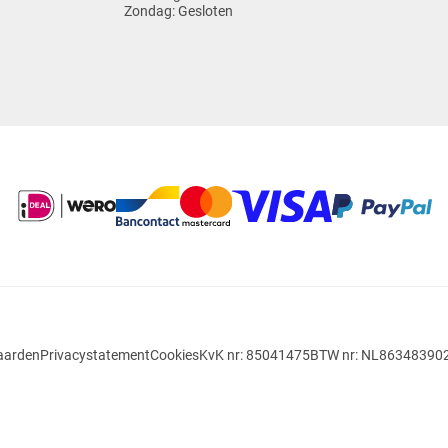
Zondag:
Gesloten
aarden
Privacystatement
Cookies
KvK nr: 85041475
BTW nr: NL86348390