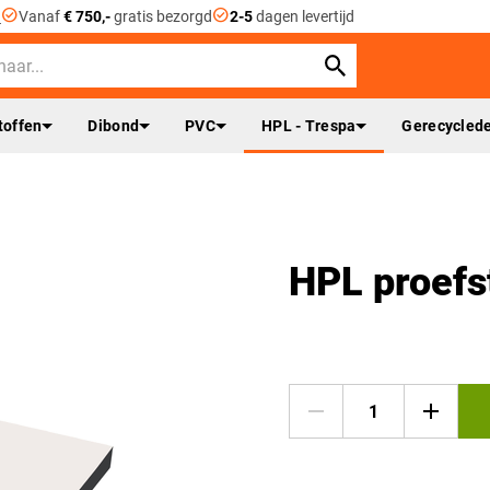
check_circle
check_circle
n
Vanaf
€ 750,-
gratis bezorgd
2-5
dagen levertijd
toffen
Dibond
PVC
HPL - Trespa
Gerecyclede
HPL proefs