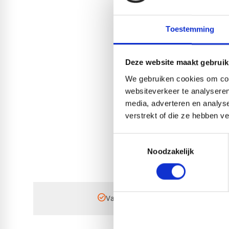
Toestemming
Deze website maakt gebruik
We gebruiken cookies om cont
websiteverkeer te analyseren
media, adverteren en analys
HPL p
verstrekt of die ze hebben v
RAL9
Toestemmingsselectie
Noodzakelijk
check_circle
Vanaf
€ 750,-
gratis bezorgd