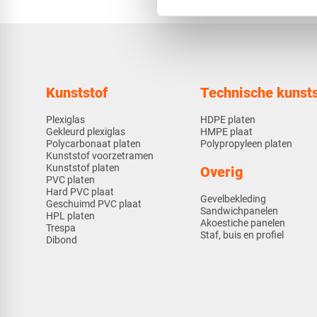
Kunststof
Technische kunsts
Plexiglas
HDPE platen
Gekleurd plexiglas
HMPE plaat
Polycarbonaat platen
Polypropyleen platen
Kunststof voorzetramen
Kunststof platen
Overig
PVC platen
Hard PVC plaat
Gevelbekleding
Geschuimd PVC plaat
Sandwichpanelen
HPL platen
Akoestiche panelen
Trespa
Staf, buis en profiel
Dibond