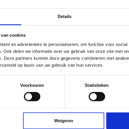
Details
 van cookies
ent en advertenties te personaliseren, om functies voor social
. Ook delen we informatie over uw gebruik van onze site met on
e. Deze partners kunnen deze gegevens combineren met andere i
roefstuk - zwart
HPL proefstuk - Antr
erzameld op basis van uw gebruik van hun services.
005
RAL7016
Voorkeuren
Statistieken
check_circle
Klanten geven Vos Kunststoffen een
9,0/10
na
2662 beoordeli
Weigeren