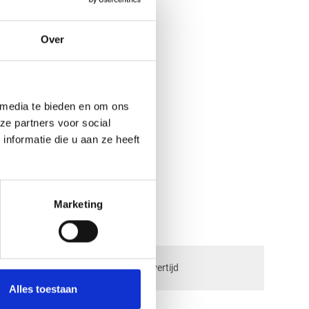
Over
 media te bieden en om ons
ze partners voor social
nformatie die u aan ze heeft
aciet
Marketing
check_circle
ngen
2-5
dagen levertijd
Alles toestaan