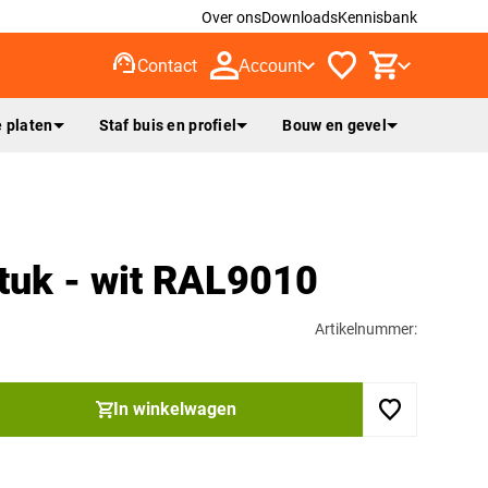
Over ons
Downloads
Kennisbank
support_agent
Contact
Account
 platen
Staf buis en profiel
Bouw en gevel
tuk - wit RAL9010
Artikelnummer:
In winkelwagen