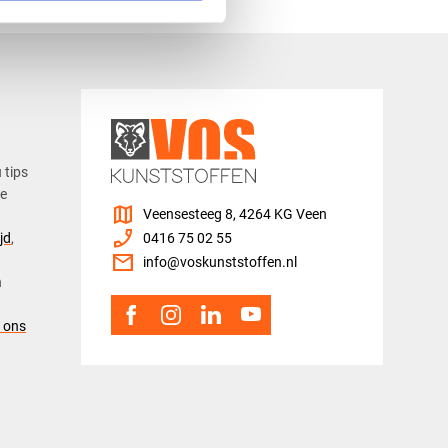
u tips
ze
map
Veensesteeg 8, 4264 KG Veen
phone_enabled
jd
,
0416 75 02 55
mail
info@voskunststoffen.nl
n
 ons