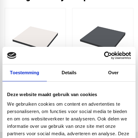
HPL proefstuk - wit
HPL proefstuk -
Toestemming
Details
Over
RAL9010
Antraciet RAL7016
Deze website maakt gebruik van cookies
We gebruiken cookies om content en advertenties te
check_circle
Vanaf
€ 750,-
gratis bezorgd
check_circle
personaliseren, om functies voor social media te bieden
Klanten geven Vos Kunststoffen een
9,0/10
na
2662 beoordelingen
check_circle
2-5
dagen levertijd
en om ons websiteverkeer te analyseren. Ook delen we
informatie over uw gebruik van onze site met onze
partners voor social media, adverteren en analyse. Deze