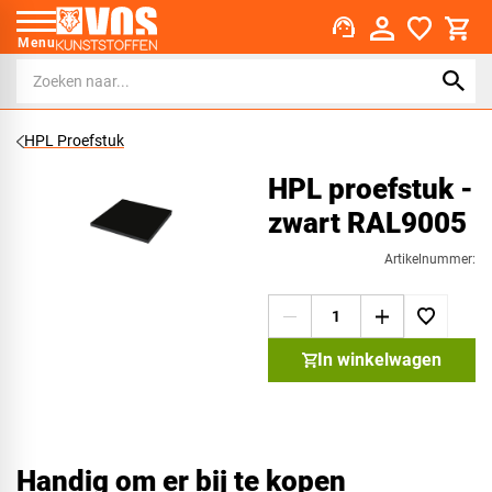
support_agent
Menu
HPL Proefstuk
HPL proefstuk -
zwart RAL9005
Artikelnummer:
In winkelwagen
Handig om er bij te kopen