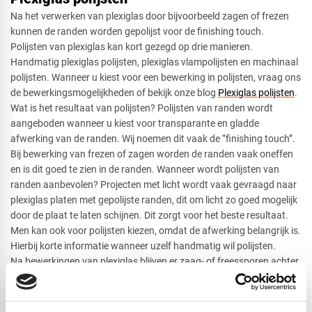
Na het verwerken van plexiglas door bijvoorbeeld zagen of frezen
kunnen de randen worden gepolijst voor de finishing touch.
Polijsten van plexiglas kan kort gezegd op drie manieren.
Handmatig plexiglas polijsten, plexiglas vlampolijsten en machinaal
polijsten. Wanneer u kiest voor een bewerking in polijsten, vraag ons
de bewerkingsmogelijkheden of bekijk onze blog
Plexiglas polijsten
.
Wat is het resultaat van polijsten? Polijsten van randen wordt
aangeboden wanneer u kiest voor transparante en gladde
afwerking van de randen. Wij noemen dit vaak de ‘’finishing touch’’.
Bij bewerking van frezen of zagen worden de randen vaak oneffen
en is dit goed te zien in de randen. Wanneer wordt polijsten van
randen aanbevolen? Projecten met licht wordt vaak gevraagd naar
plexiglas platen met gepolijste randen, dit om licht zo goed mogelijk
door de plaat te laten schijnen. Dit zorgt voor het beste resultaat.
Men kan ook voor polijsten kiezen, omdat de afwerking belangrijk is.
Hierbij korte informatie wanneer uzelf handmatig wil polijsten.
Na bewerkingen van plexiglas blijven er zaag- of freessporen achter.
Bij zagen wordt dit een zaagslag genoemd en bij frezen noemt men
dit een machineslag. De oneffenheden in de rand is duidelijk een
verschil bij deze bewerkingen. Tijdens het frezen kunnen wij de