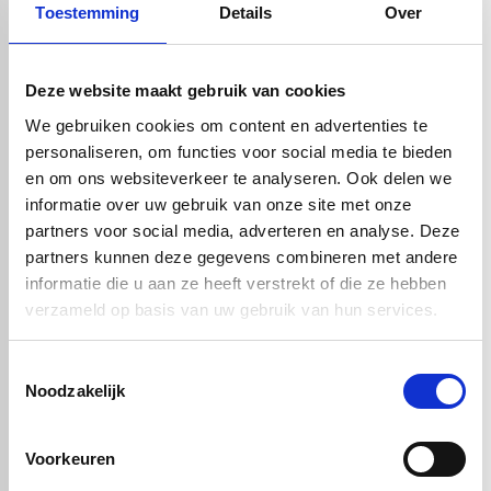
Toestemming
Details
Over
randen vrijwel glad aanleveren, zelfs transparant. Deze
bewerkingen kunnen wij maken doordat onze CNC-freesmachine
een hoog toerental behaald. In combinatie met een juiste frees,
minimale afname van het product kan dit leiden tot een glad en
Deze website maakt gebruik van cookies
redelijk transparant uiterlijk. Bij deze bewerking moet nog wel
We gebruiken cookies om content en advertenties te
gepolijst worden, maar maakt het wel minder bewerkelijk. Na het
personaliseren, om functies voor social media te bieden
zagen kunt u nog niet direct polijsten. Verwerk eerst de diepe
en om ons websiteverkeer te analyseren. Ook delen we
oneffenheden in de plaat weg door middel van schuren met korrel
informatie over uw gebruik van onze site met onze
100-120, daarna opvolgen met korrel 200, korrel 400 en dan 800.
partners voor social media, adverteren en analyse. Deze
Uiteindelijk blijft een matte en gladde afwerking zichtbaar. Stof blijft
partners kunnen deze gegevens combineren met andere
vaak op de rand liggen, pak een vochtige doek en veeg de rand even
schoon. De rand kan nu worden gepolijst tot deze glashelder wordt.
informatie die u aan ze heeft verstrekt of die ze hebben
Wat heeft u nodig?
verzameld op basis van uw gebruik van hun services.
- Polijstpasta
- Polijstmachine
Toestemmingsselectie
- Polijstschijf
Noodzakelijk
- Schuurpapier korrel 80, 120, 200, 400, 800 en 1000
- Polijstdoeken
Voorkeuren
Plexiglas graveren