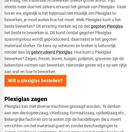
de vraag, het materiaal te bewerken steeds groter wordt. Fijn,
steeds meer doe-het-zelvers ervaren het gemak van Plexiglas. Vaak
horen we, eigenlijk is het helemaal niet moeilijk om Plexiglas te
bewerken, je moet weten hoe het moet. Welk Plexiglas kunt u het
beste bewerken? Uit ervaring merken wij op dat
gegoten Plexiglas
het beste te bewerken is. Dit komt omdat gegoten Plexiglas
spanningsloos wordt geproduceerd, daarnaast is het gegoten
materiaal sterker. De kans op scheuren en breken is behoorlijk
minder dan bij
geëxtrudeerd Plexiglas
. Hoe kunt u Plexiglas
bewerken? Zagen, frezen, boren, buigen, polijsten, graveren zijn de
bekendste vormen van bewerken. Hieronder geven wij u op een rijtje
aan wat en hoe te bewerken.
Wilt u plexiglas bestellen?
Plexiglas zagen
Plexiglas kan met diverse machines gezaagd worden. Te denken
aan een decoupeerzaag, cirkelzaag, formaatzaag, opdeelzaag etc…
Belangrijke factoren om te weten zijn de handelingen die u moert
verrichten om het materiaal goed en zonder beschadigingen te