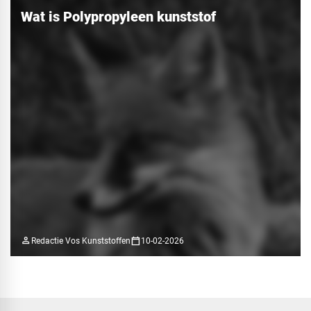
Wat is Polypropyleen kunststof
person
calendar_today
Redactie Vos Kunststoffen
10-02-2026