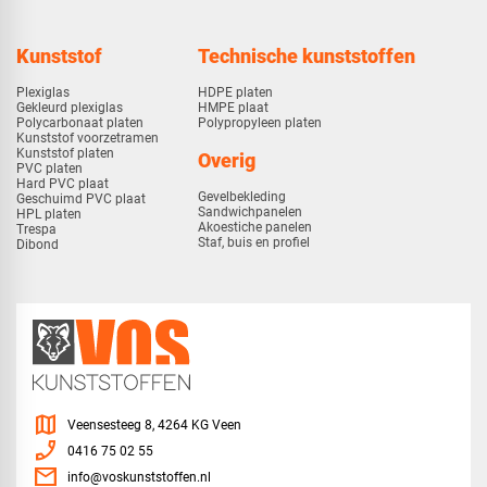
Kunststof
Technische kunststoffen
Plexiglas
HDPE platen
Gekleurd plexiglas
HMPE plaat
Polycarbonaat platen
Polypropyleen platen
Kunststof voorzetramen
Kunststof platen
Overig
PVC platen
Hard PVC plaat
Gevelbekleding
Geschuimd PVC plaat
Sandwichpanelen
HPL platen
Akoestiche panelen
Trespa
Staf, buis en profiel
Dibond
map
Veensesteeg 8, 4264 KG Veen
phone_enabled
0416 75 02 55
mail
info@voskunststoffen.nl