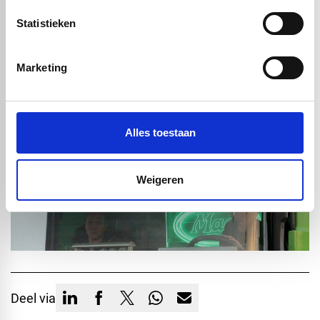
Naamborden, Logo’s, onderdelen in diverse kunststoffen worden,
Statistieken
wanneer het om fijne bewerkingen gaat gelaserd of CNC gefreesd.
Laseren is qua uiterlijk iets mooier dan CNC frezen. Wanneer het om
fijne bewerkingen gaat of kleine onderdeeltjes, kan laseren de beste
Marketing
uitkomst geven. Bij grotere producten, seriewerk of bewerkingen
kan CNC frezen de beste uitkomst geven. In geval van Plexiglas kan
beide. Graveren wordt vaak doormiddel van laseren of frezen
gedaan. Ligt wel aan de opdracht en hoe dit verwerkt moet worden.
Alles toestaan
Graveren van logo in plexiglas
Weigeren
Deel via