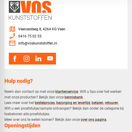
map
Veensesteeg 8, 4264 KG Veen
phone_enabled
0416 75 02 55
mail
info@voskunststoffen.nl
Hulp nodig?
Neem dan contact op met onze
klantenservice
. Wilt u tips over het werken
met onze producten? Bekijk dan onze
kennisbank
.
​Lees meer over het
bestelproces
,
bezorging en levertijd
,
betalen
,
retouren
.​
​Wilt u een proefstukje/sample ontvangen? Bekijk dan onder de categorie bij
toebehoren alle proefstukjes.
​​Meer over ons te weten komen? Bekijk dan onze
over ons pagina
.
Openingstijden