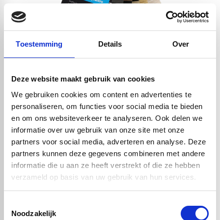
Toestemming
Details
Over
Deze website maakt gebruik van cookies
We gebruiken cookies om content en advertenties te
De accessoires van de gevelpanelen
personaliseren, om functies voor social media te bieden
Deze accessoires maken het onderhoud, wat al gemakkelijk is, nóg
en om ons websiteverkeer te analyseren. Ook delen we
makkelijker. Met in het assortiment een reiniger die het
informatie over uw gebruik van onze site met onze
schoonmaken van de gevelpanelen een fluitje van een cent maakt.
partners voor social media, adverteren en analyse. Deze
Het verwijderd vuil en vlekken zonder het materiaal aan te tasten.
partners kunnen deze gegevens combineren met andere
Het kan wel eens voorkomen dat de toplaag van de gevelpanelen
informatie die u aan ze heeft verstrekt of die ze hebben
een kleine beschadiging krijgen, deze is gemakkelijk bij te werken
verzameld op basis van uw gebruik van hun services.
met een van de reparatiestiften. Nog geen keuze kunnen maken?
Bestel de kleurenwaaier. Deze maakt de keuze uit de kleur
gevelbekleding zeer gemakkelijk.
Toestemmingsselectie
Noodzakelijk