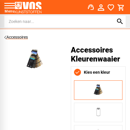
support_agent
Menu
Accessoires
Accessoires
Kleurenwaaier
Kies een kleur