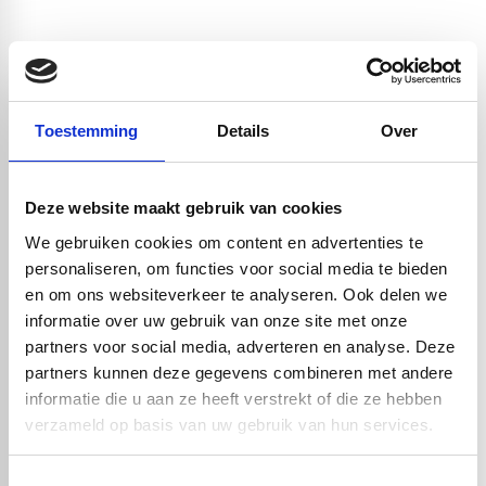
Toestemming
Details
Over
Deze website maakt gebruik van cookies
We gebruiken cookies om content en advertenties te
personaliseren, om functies voor social media te bieden
en om ons websiteverkeer te analyseren. Ook delen we
informatie over uw gebruik van onze site met onze
Waarom moeten er montageprofielen
partners voor social media, adverteren en analyse. Deze
gebruikt worden?
partners kunnen deze gegevens combineren met andere
De montageprofielen worden gebruikt in combinatie met de
informatie die u aan ze heeft verstrekt of die ze hebben
verbindings-, buitenhoek- en eindprofielen. De profielen worden
verzameld op basis van uw gebruik van hun services.
bevestigd op de montageprofielen. En de montageprofielen worden
op maat gezaagd en tegen de gevel bevestigd. Door deze
Toestemmingsselectie