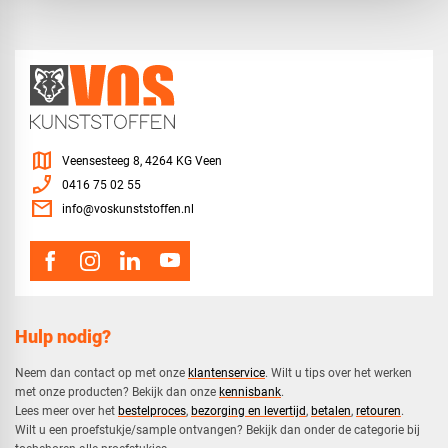
map
Veensesteeg 8, 4264 KG Veen
phone_enabled
0416 75 02 55
mail
info@voskunststoffen.nl
Hulp nodig?
Neem dan contact op met onze
klantenservice
. Wilt u tips over het werken
met onze producten? Bekijk dan onze
kennisbank
.
​Lees meer over het
bestelproces
,
bezorging en levertijd
,
betalen
,
retouren
.​
​Wilt u een proefstukje/sample ontvangen? Bekijk dan onder de categorie bij