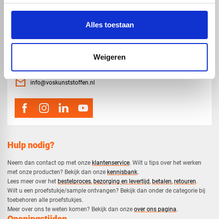
Alles toestaan
map
Weigeren
Veensesteeg 8, 4264 KG Veen
phone_enabled
0416 75 02 55
mail
info@voskunststoffen.nl
Hulp nodig?
Neem dan contact op met onze
klantenservice
. Wilt u tips over het werken
met onze producten? Bekijk dan onze
kennisbank
.
​Lees meer over het
bestelproces
,
bezorging en levertijd
,
betalen
,
retouren
.​
​Wilt u een proefstukje/sample ontvangen? Bekijk dan onder de categorie bij
toebehoren alle proefstukjes.
​​Meer over ons te weten komen? Bekijk dan onze
over ons pagina
.
Openingstijden