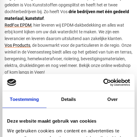
geleden is Vos Kunststoffen opgesplitst en heeft het er twee
dochterbedrijven bij. Zo heeft Vos
drie bedrijven met één gedeeld
materiaal, kunststof
.
RedFox EPDM
, hier leveren wij EPDM-dakbedekking en alles wat
erbij komt kijken om uw dak waterdicht te maken. We zijn een
leverancier en leveren daarom uitsluitend aan zakelijke klanten.
Vos Products
, de bouwmarkt voor de particulieren in de regio. Onze
winkel in de Veensesteeg biedt alles op het gebied van tuin en terras,
beregening, hemelwaterafvoer, riolering, bevestigingsmaterialen,
elektra, drukleidingen en nog veel meer. Bekijk onze online webshop
of kom langs in Veen!
Door deze splitsing kan elke tak zich nu focussen waar hij echt goed
in is. Zo is Vos Kunststoffen zich gaan ontwikkelen op technisch
maatwerk en hebben we ook goed geïnvesteerd in nieuwe machines
met een oog op de toekomst. Met ruim
20 medewerkers
, een tal aan
Toestemming
Details
Over
machines bedienen wij de particulier én de zakelijke klant door
enkele stuks en hele series te leveren.
Deze website maakt gebruik van cookies
We gebruiken cookies om content en advertenties te