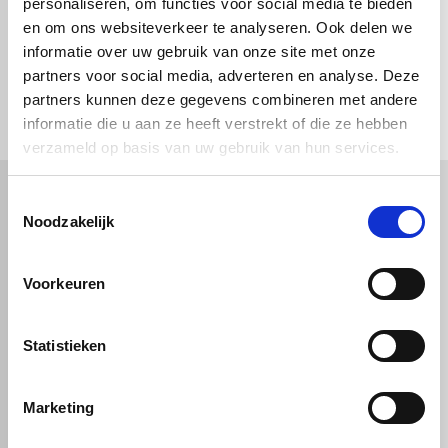
personaliseren, om functies voor social media te bieden
en om ons websiteverkeer te analyseren. Ook delen we
informatie over uw gebruik van onze site met onze
partners voor social media, adverteren en analyse. Deze
partners kunnen deze gegevens combineren met andere
informatie die u aan ze heeft verstrekt of die ze hebben
verzameld op basis van uw gebruik van hun services.
Toestemmingsselectie
Noodzakelijk
Kunststof
Technische kunststoffen
Plexiglas
HDPE platen
Gekleurd plexiglas
HMPE plaat
Voorkeuren
Polycarbonaat platen
Polypropyleen platen
Kunststof voorzetramen
Kunststof platen
Overig
PVC platen
Statistieken
Hard PVC plaat
Gevelbekleding
Geschuimd PVC plaat
Sandwichpanelen
HPL platen
Akoestiche panelen
Trespa
Staf, buis en profiel
Dibond
Marketing