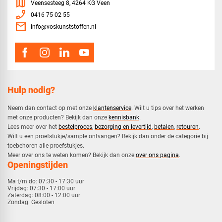
map
Veensesteeg 8, 4264 KG Veen
phone_enabled
0416 75 02 55
mail
info@voskunststoffen.nl
Hulp nodig?
Neem dan contact op met onze
klantenservice
. Wilt u tips over het werken
met onze producten? Bekijk dan onze
kennisbank
.
​Lees meer over het
bestelproces
,
bezorging en levertijd
,
betalen
,
retouren
.​
​Wilt u een proefstukje/sample ontvangen? Bekijk dan onder de categorie bij
toebehoren alle proefstukjes.
​​Meer over ons te weten komen? Bekijk dan onze
over ons pagina
.
Openingstijden
Ma t/m do:
07:30 - 17:30 uur
Vrijdag:
07:30 - 17:00 uur
Zaterdag:
08:00 - 12:00 uur
Zondag:
Gesloten