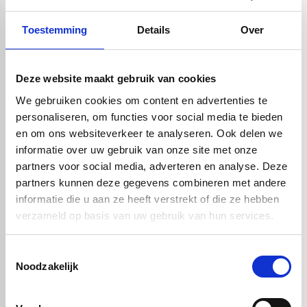
In winkelwagen
Toestemming
Details
Over
Bent u er nog niet helemaal over
uit welk materiaal het meest
geschikt is voor uw project? Ons
Deze website maakt gebruik van cookies
team van deskundige
We gebruiken cookies om content en advertenties te
medewerkers staat klaar om u te
personaliseren, om functies voor social media te bieden
helpen. Zij kunnen u vaak
telefonisch relevant advies geven
en om ons websiteverkeer te analyseren. Ook delen we
waarmee u verder kunt. Toch liever
informatie over uw gebruik van onze site met onze
het materiaal even in het echt
partners voor social media, adverteren en analyse. Deze
bekijken? Geen probleem. Vraag
partners kunnen deze gegevens combineren met andere
hier gratis een proefstuk aan van
het gewenste materiaal. Kies
informatie die u aan ze heeft verstrekt of die ze hebben
maximaal 1 proefstuk per
verzameld op basis van uw gebruik van hun services.
materiaalsoort en per dikte.
Toestemmingsselectie
Noodzakelijk
check_circle
Vanaf
€ 750,-
gratis bezorgd
check_circle
Klanten geven Vos Kunststoffen een
9,0/10
na
2664 beoordelingen
check_circle
2-5
dagen levertijd