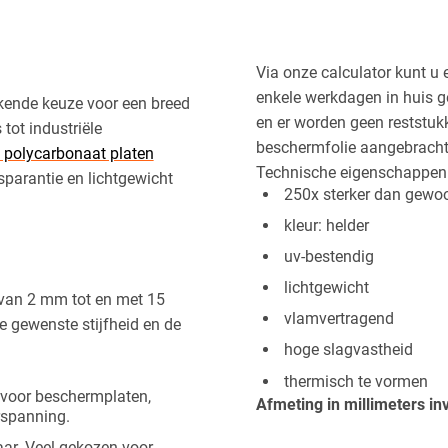
Vierkant
Drieho
Via onze calculator kunt u
Vierkant
enkele werkdagen in huis g
Afsnede
ekende keuze voor een breed
uitspar
en er worden geen reststukk
tot industriële
beschermfolie aangebracht
 polycarbonaat platen
Technische eigenschappen
parantie en lichtgewicht
250x sterker dan gewo
kleur: helder
uv-bestendig
lichtgewicht
 van ​2 mm tot en met 15
vlamvertragend
e gewenste stijfheid en de
hoge slagvastheid
thermisch te vormen
kt voor beschermplaten,
Afmeting in millimeters 
rspanning.
baar. Veel gekozen voor