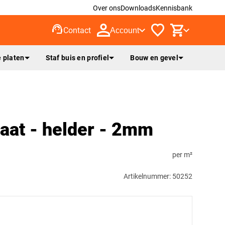
Over ons
Downloads
Kennisbank
support_agent
Contact
Account
 platen
Staf buis en profiel
Bouw en gevel
aat - helder - 2mm
per m²
Artikelnummer: 50252