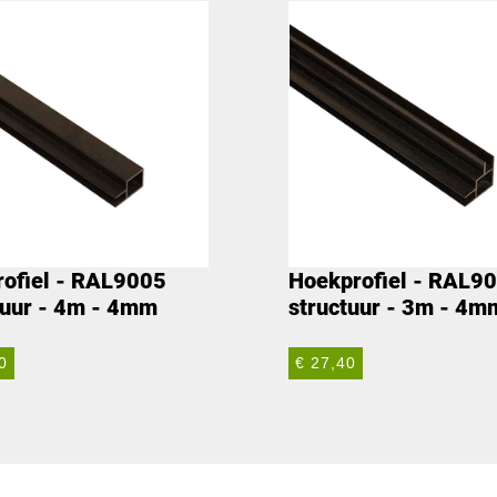
rofiel - RAL9005
Hoekprofiel - RAL9
tuur - 4m - 4mm
structuur - 3m - 4m
0
€ 27,40