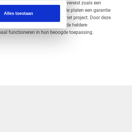
ojecten waarbij veel stevigheid is vereist zoals een
 het raadzaam om na te gaan of de platen een garantie
Alles toestaan
 de verwachte levensduur van het project. Door deze
wegen, kunt u ervoor zorgen dat de heldere
aal functioneren in hun beoogde toepassing.