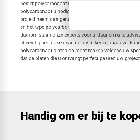
helder polycarbonaat in onze webshop. Als u vragen h
polycarbonaat u nodig heeft of welk soort polycarbona
project neem dan gerust contact met ons op. De keuze 
en het type polycarbonaat kan bepalend zijn voor het 
daarom staan onze experts voor u klaar om u te advise
alleen bij het maken van de juiste keuze, maar wij ku
polycarbonaat platen op maat maken volgens uw specif
dat de platen die u ontvangt perfect passen uw project
Handig om er bij te ko