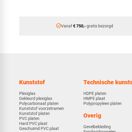
check_circle
Vanaf
€ 750,-
gratis bezorgd
Kunststof
Technische kunsts
Plexiglas
HDPE platen
Gekleurd plexiglas
HMPE plaat
Polycarbonaat platen
Polypropyleen platen
Kunststof voorzetramen
Kunststof platen
Overig
PVC platen
Hard PVC plaat
Gevelbekleding
Geschuimd PVC plaat
Sandwichpanelen