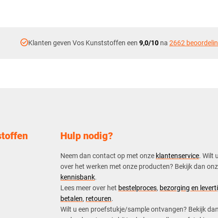
check_circle
Klanten geven Vos Kunststoffen een
9,0/10
na
2662 beoordeli
toffen
Hulp nodig?
Neem dan contact op met onze
klantenservice
. Wilt 
over het werken met onze producten? Bekijk dan on
kennisbank
.
​Lees meer over het
bestelproces
,
bezorging en leverti
betalen
,
retouren
.​
​Wilt u een proefstukje/sample ontvangen? Bekijk da