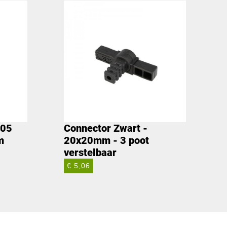
005
Connector Zwart -
m
20x20mm - 3 poot
verstelbaar
€ 5,06