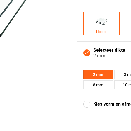
Helder
Selecteer dikte
2 mm
2 mm
3 
8 mm
10 
Kies vorm en afm