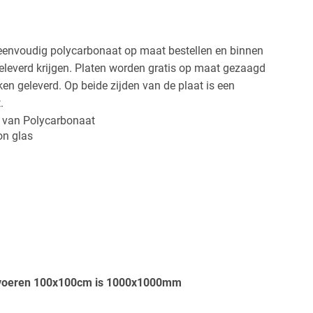
ek
Rechthoek
Ovaal
Cirkel
 eenvoudig polycarbonaat op maat bestellen en binnen
 met
eleverd krijgen. Platen worden gratis op maat gezaagd
ing
en geleverd. Op beide zijden van de plaat is een
.
 van Polycarbonaat
on glas
invoeren 100x100cm is 1000x1000mm