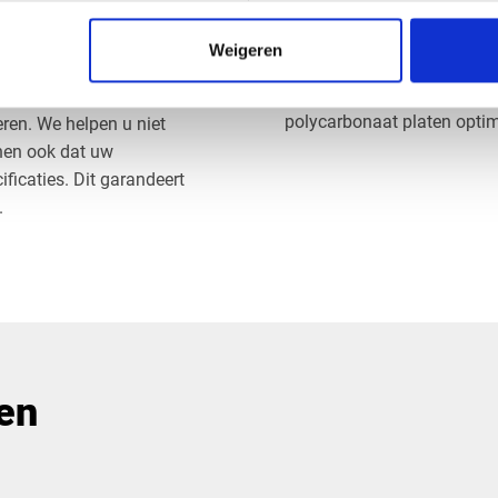
bieden. Dit is handig bij pr
eeft over welke mm helder
overkapping. Ten slotte is
at u nodig heeft voor u
Weigeren
hebben die overeenkomt met
van de dikte in millimeters
factoren zorgvuldig te over
succes van uw project, en
polycarbonaat platen optim
ren. We helpen u niet
nnen ook dat uw
icaties. Dit garandeert
.
pen