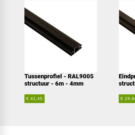
Tussenprofiel - RAL9005
Eindp
structuur - 6m - 4mm
struc
€ 41,45
€ 29,6