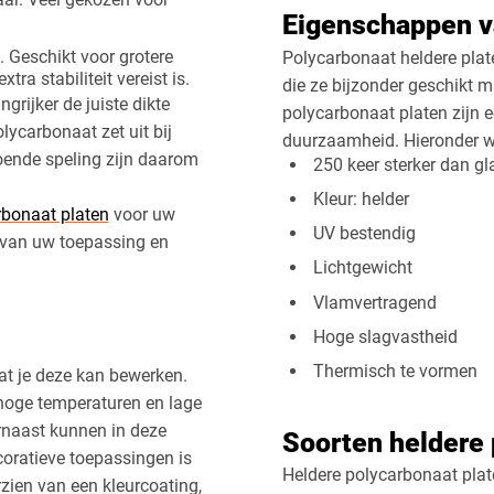
Eigenschappen v
. Geschikt voor grotere
Polycarbonaat heldere pla
a stabiliteit vereist is.
die ze bijzonder geschikt 
grijker de juiste dikte
polycarbonaat platen zijn 
lycarbonaat zet uit bij
duurzaamheid. Hieronder w
oende speling zijn daarom
250 keer sterker dan gl
Kleur: helder
rbonaat platen
voor uw
UV bestendig
s van uw toepassing en
Lichtgewicht
Vlamvertragend
Hoge slagvastheid
Thermisch te vormen
at je deze kan bewerken.
hoge temperaturen en lage
rnaast kunnen in deze
Soorten heldere 
oratieve toepassingen is
Heldere polycarbonaat plate
zien van een kleurcoating,