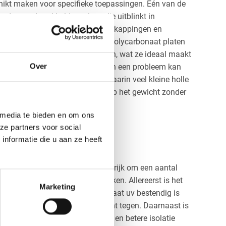
ikt maken voor specifieke toepassingen. Eén van de
de standaard heldere plaat, die uitblinkt in
 gebruikt wordt voor serres, overkappingen en
estaan er ook UV-beschermende polycarbonaat platen
ebben om UV-straling te blokkeren, wat ze ideaal maakt
Over
ngdurige blootstelling aan de zon een probleem kan
n kanaalplaten, dit zijn platen waarin veel kleine holle
ierdoor wordt er veel bespaart op het gewicht zonder
t wordt.
 media te bieden en om ons
ze partners voor social
etten bij heldere
nformatie die u aan ze heeft
aten?
onaat platen helder is het belangrijk om een aantal
emen om de juiste keuze te maken. Allereerst is het
Marketing
stendigheid te kijken. Als een plaat uv bestendig is
l verkleuren of houdt het zonlicht tegen. Daarnaast is
j dikkere platen meer stevigheid en betere isolatie