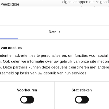
eigenschappen die ze gesch
veelzijdige
meest voorkomende types is 
praktisch en functioneel
lichtdoorlatendheid en vaak
.
lichtkoepels. Daarnaast b
die een speciale coating h
Details
voor buitengebruik waar la
vormen. De laatste soort zij
s een uitstekende oplossing.
ruimtes zijn aangebracht. H
keer sterker dan gewoon
 van cookies
dat de stevigheid verminder
 polycarbonaat geeft
ent en advertenties te personaliseren, om functies voor social
t meer voordelen. Het
. Ook delen we informatie over uw gebruik van onze site met on
n, frezen, thermisch buigen
Waar moet je op l
e. Deze partners kunnen deze gegevens combineren met andere i
arbonaat wordt in diverse
polycarbonaatpl
erzameld op basis van uw gebruik van hun services.
aat,
brons
,
opaal wit
,
kanaal
Bij het kiezen van polycarb
aspecten in overweging te n
Voorkeuren
Statistieken
belangrijk om naar de uv be
dan zal de plaat minder sne
de dikte van belang. Waarbi
eden een ruim assortiment