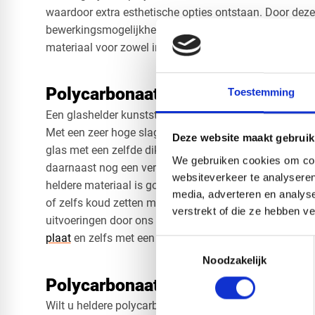
waardoor extra esthetische opties ontstaan. Door deze 
bewerkingsmogelijkheden is polycarbonaat een uiterst 
materiaal voor zowel industriële als creatieve projecten
Polycarbonaat helder op maat
Toestemming
Een glashelder kunststof als vervanger voor glas dat i
Met een zeer hoge slagvastheid is polycarbonaat 250 
Deze website maakt gebruik
glas met een zelfde dikte. De optische helderheid van
We gebruiken cookies om cont
daarnaast nog een vergelijking met glas, maar dan me
websiteverkeer te analyseren
heldere materiaal is goed te bewerken door zagen, bore
media, adverteren en analys
of zelfs koud zetten met behoud van helderheid. Polyc
verstrekt of die ze hebben v
uitvoeringen door ons geleverd van helder polycarbon
plaat
en zelfs met een structuur.
Toestemmingsselectie
Noodzakelijk
Polycarbonaat helder bestellen
Wilt u heldere polycarbonaat platen bestellen? Wij bi