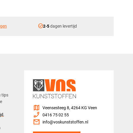
check_circle
ngen
2-5
dagen levertijd
u tips
ze
map
Veensesteeg 8, 4264 KG Veen
phone_enabled
jd
,
0416 75 02 55
mail
info@voskunststoffen.nl
n