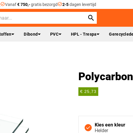
check_circle
check_circle
n
Vanaf
€ 750,-
gratis bezorgd
2-5
dagen levertijd
toffen
Dibond
PVC
HPL - Trespa
Gerecyclede
Polycarbon
€ 25,73
Kies een kleur
Helder