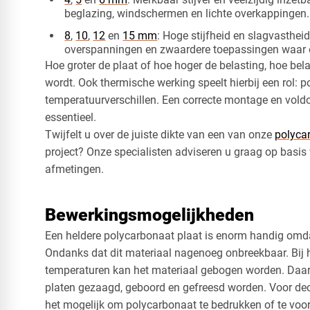
beglazing, windschermen en lichte overkappingen.
8
,
10
,
12
en
15 mm
: Hoge stijfheid en slagvastheid
overspanningen en zwaardere toepassingen waar extr
Hoe groter de plaat of hoe hoger de belasting, hoe belan
wordt. Ook thermische werking speelt hierbij een rol: po
temperatuurverschillen. Een correcte montage en vold
essentieel.
Twijfelt u over de juiste dikte van een van onze
polyca
project? Onze specialisten adviseren u graag op basi
afmetingen.
Bewerkingsmogelijkheden
Een heldere polycarbonaat plaat is enorm handig omd
Ondanks dat dit materiaal nagenoeg onbreekbaar. Bij 
temperaturen kan het materiaal gebogen worden. Daa
platen gezaagd, geboord en gefreesd worden. Voor dec
het mogelijk om polycarbonaat te bedrukken of te voor