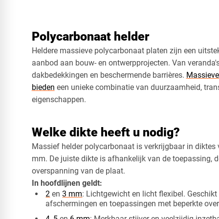
Polycarbonaat helder
Heldere massieve polycarbonaat platen zijn een uitst
aanbod aan bouw- en ontwerpprojecten. Van veranda's 
dakbedekkingen en beschermende barrières.
Massieve
bieden
een unieke combinatie van duurzaamheid, trans
eigenschappen.
Welke dikte heeft u nodig?
Massief helder polycarbonaat is verkrijgbaar in diktes
mm. De juiste dikte is afhankelijk van de toepassing, d
overspanning van de plaat.
In hoofdlijnen geldt:
2
en
3 mm
: Lichtgewicht en licht flexibel. Geschi
afschermingen en toepassingen met beperkte ove
4
,
5
en
6 mm
: Merkbaar stijver en veelzijdig inzet