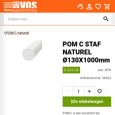
support_agent
Menu
POM C naturel
POM C STAF
NATUREL
Ø130X1000mm
excl. BTW
€ 234,28
Artikelnummer: 58422
In winkelwagen
POM-C is een kunststof die