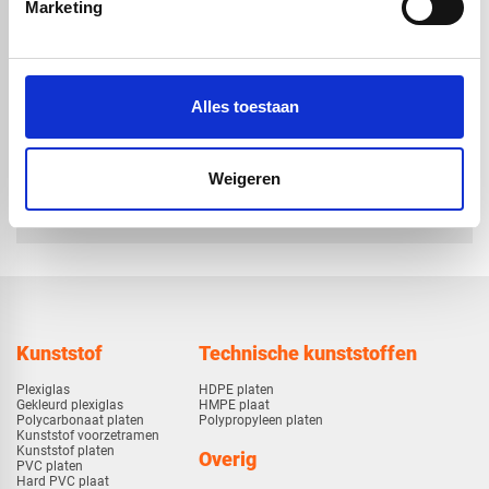
POM C STAF
POM C STAF
Marketing
NATUREL
NATUREL
Ø6X1000mm
Ø10X3000mm
€ 0,99
€ 7,39
Alles toestaan
Weigeren
check_circle
Vanaf
€ 750,-
gratis bezorgd
check_circle
Klanten geven Vos Kunststoffen een
9,0/10
na
2662 beoordelingen
check_circle
2-5
dagen levertijd
Kunststof
Technische kunststoffen
Plexiglas
HDPE platen
Gekleurd plexiglas
HMPE plaat
Polycarbonaat platen
Polypropyleen platen
Kunststof voorzetramen
Kunststof platen
Overig
PVC platen
Hard PVC plaat