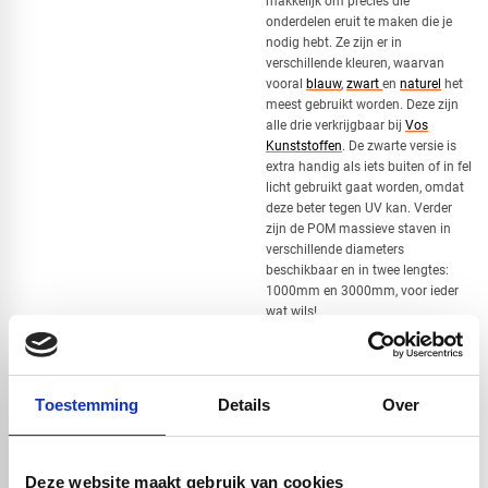
makkelijk om precies die
onderdelen eruit te maken die je
nodig hebt. Ze zijn er in
verschillende kleuren, waarvan
vooral
blauw
,
zwart
en
naturel
het
meest gebruikt worden. Deze zijn
alle drie verkrijgbaar bij
Vos
Kunststoffen
. De zwarte versie is
extra handig als iets buiten of in fel
licht gebruikt gaat worden, omdat
deze beter tegen UV kan. Verder
zijn de POM massieve staven in
verschillende diameters
beschikbaar en in twee lengtes:
1000mm en 3000mm, voor ieder
wat wils!
Hoewel POM-C veel kan, is het niet
geschikt voor heel hoge
temperaturen. Echter binnen zijn
normale werkgebied, is het een van
Toestemming
Details
Over
de meest veelzijdige technische
kunststoffen die je kunt vinden.
Uitstekend te bewerken
Hoge treksterkte
Deze website maakt gebruik van cookies