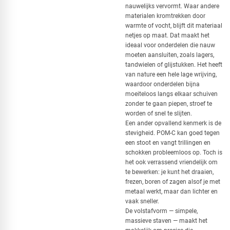
nauwelijks vervormt. Waar andere
materialen kromtrekken door
warmte of vocht, blijft dit materiaal
netjes op maat. Dat maakt het
ideaal voor onderdelen die nauw
moeten aansluiten, zoals lagers,
tandwielen of glijstukken. Het heeft
van nature een hele lage wrijving,
waardoor onderdelen bijna
moeiteloos langs elkaar schuiven
zonder te gaan piepen, stroef te
worden of snel te slijten.
Een ander opvallend kenmerk is de
stevigheid. POM-C kan goed tegen
een stoot en vangt trillingen en
schokken probleemloos op. Toch is
het ook verrassend vriendelijk om
te bewerken: je kunt het draaien,
frezen, boren of zagen alsof je met
metaal werkt, maar dan lichter en
vaak sneller.
De volstafvorm — simpele,
massieve staven — maakt het