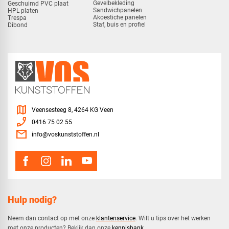
Gevelbekleding
Geschuimd PVC plaat
Sandwichpanelen
HPL platen
Akoestiche panelen
Trespa
Staf, buis en profiel
Dibond
map
Veensesteeg 8, 4264 KG Veen
phone_enabled
0416 75 02 55
mail
info@voskunststoffen.nl
Hulp nodig?
Neem dan contact op met onze
klantenservice
. Wilt u tips over het werken
met onze producten? Bekijk dan onze
kennisbank
.