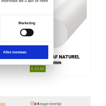
nformatie die u aan ze heeft
Marketing
Alles toestaan
EL
POM C STAF NATUREL
Ø12X3000mm
€ 10,82
check_circle
ngen
2-5
dagen levertijd