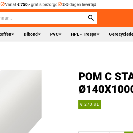
check_circle
check_circle
n
Vanaf
€ 750,-
gratis bezorgd
2-5
dagen levertijd
toffen
Dibond
PVC
HPL - Trespa
Gerecyclede
POM C ST
Ø140X10
€ 270,91