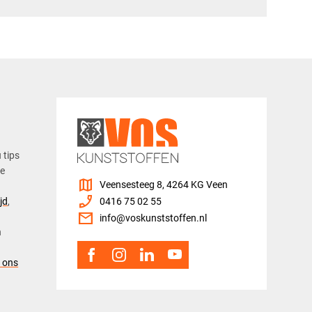
u tips
ze
map
Veensesteeg 8, 4264 KG Veen
phone_enabled
jd
,
0416 75 02 55
mail
info@voskunststoffen.nl
n
 ons