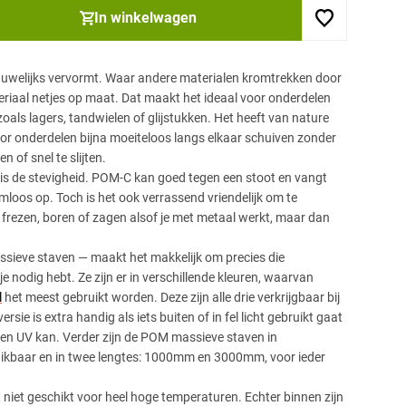
In winkelwagen
auwelijks vervormt. Waar andere materialen kromtrekken door
teriaal netjes op maat. Dat maakt het ideaal voor onderdelen
oals lagers, tandwielen of glijstukken. Het heeft van nature
oor onderdelen bijna moeiteloos langs elkaar schuiven zonder
n of snel te slijten.
is de stevigheid. POM-C kan goed tegen een stoot en vangt
mloos op. Toch is het ook verrassend vriendelijk om te
, frezen, boren of zagen alsof je met metaal werkt, maar dan
ssieve staven — maakt het makkelijk om precies die
je nodig hebt. Ze zijn er in verschillende kleuren, waarvan
l
het meest gebruikt worden. Deze zijn alle drie verkrijgbaar bij
ersie is extra handig als iets buiten of in fel licht gebruikt gaat
en UV kan. Verder zijn de POM massieve staven in
hikbaar en in twee lengtes: 1000mm en 3000mm, voor ieder
 niet geschikt voor heel hoge temperaturen. Echter binnen zijn