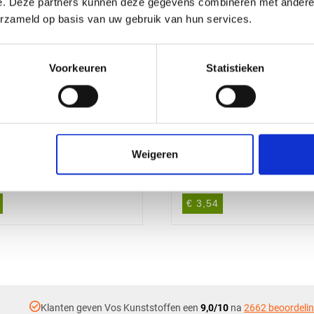
e. Deze partners kunnen deze gegevens combineren met andere i
erzameld op basis van uw gebruik van hun services.
Voorkeuren
Statistieken
Weigeren
C STAF NATUREL
POM C STAF NATUR
3000mm
Ø12X1000mm
€ 3,54
check_circle
Klanten geven Vos Kunststoffen een
9,0/10
na
2662 beoordeli