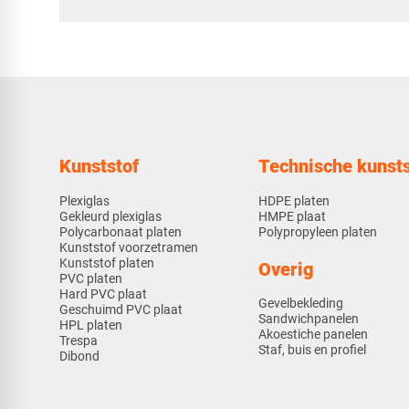
Kunststof
Technische kunsts
Plexiglas
HDPE platen
Gekleurd plexiglas
HMPE plaat
Polycarbonaat platen
Polypropyleen platen
Kunststof voorzetramen
Kunststof platen
Overig
PVC platen
Hard PVC plaat
Gevelbekleding
Geschuimd PVC plaat
Sandwichpanelen
HPL platen
Akoestiche panelen
Trespa
Staf, buis en profiel
Dibond