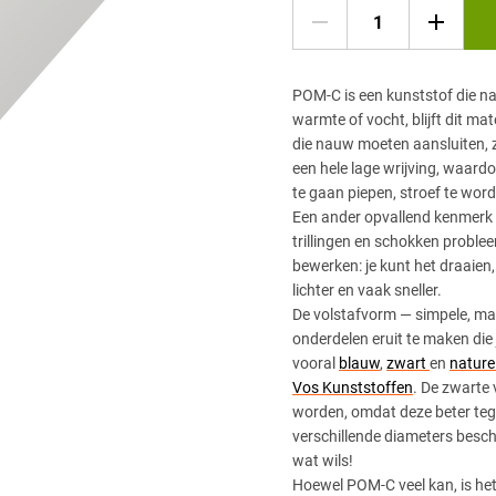
POM-C is een kunststof die n
warmte of vocht, blijft dit ma
die nauw moeten aansluiten, z
een hele lage wrijving, waard
te gaan piepen, stroef te worde
Een ander opvallend kenmerk 
trillingen en schokken problee
bewerken: je kunt het draaien
lichter en vaak sneller.
De volstafvorm — simpele, ma
onderdelen eruit te maken die 
vooral
blauw
,
zwart
en
nature
Vos Kunststoffen
. De zwarte v
worden, omdat deze beter teg
verschillende diameters besc
wat wils!
Hoewel POM-C veel kan, is het