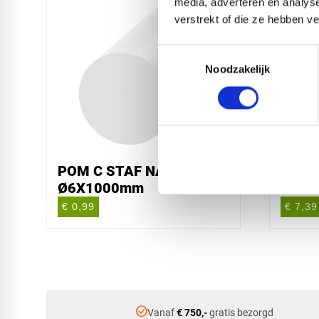
media, adverteren en analys
verstrekt of die ze hebben v
Toestemmingsselectie
Noodzakelijk
POM C STAF NATUREL
POM 
Ø6X1000mm
Ø10X
€ 0,99
€ 7,39
check_circle
Vanaf
€ 750,-
gratis bezorgd