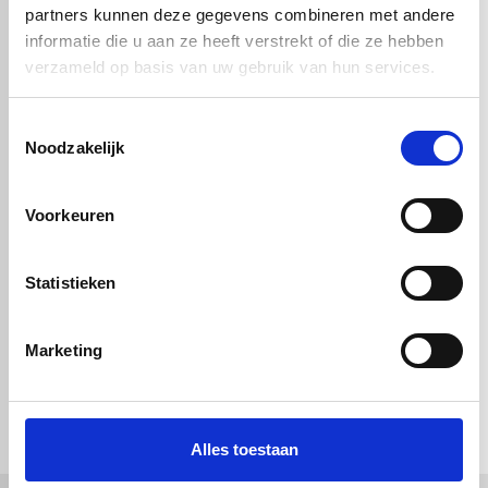
partners kunnen deze gegevens combineren met andere
informatie die u aan ze heeft verstrekt of die ze hebben
verzameld op basis van uw gebruik van hun services.
Toestemmingsselectie
Noodzakelijk
POM C STAF
POM C STAF
Voorkeuren
NATUREL
NATUREL
Ø6X1000mm
Ø10X3000mm
€ 0,99
€ 7,39
Statistieken
Marketing
check_circle
Vanaf
€ 750,-
gratis bezorgd
check_circle
Klanten geven Vos Kunststoffen een
9,0/10
na
2662 beoordelingen
check_circle
2-5
dagen levertijd
Alles toestaan