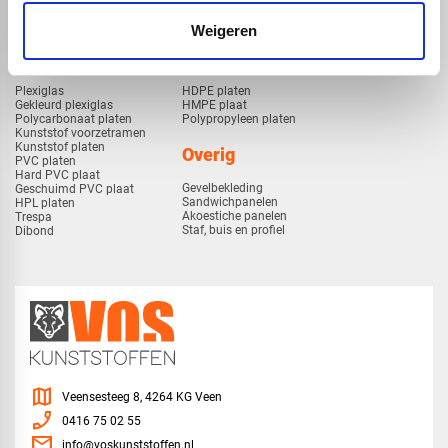
Weigeren
Kunststof
Technische kunststoffen
Plexiglas
HDPE platen
Gekleurd plexiglas
HMPE plaat
Polycarbonaat platen
Polypropyleen platen
Kunststof voorzetramen
Kunststof platen
Overig
PVC platen
Hard PVC plaat
Gevelbekleding
Geschuimd PVC plaat
Sandwichpanelen
HPL platen
Akoestiche panelen
Trespa
Staf, buis en profiel
Dibond
map
Veensesteeg 8, 4264 KG Veen
phone_enabled
0416 75 02 55
mail
info@voskunststoffen.nl