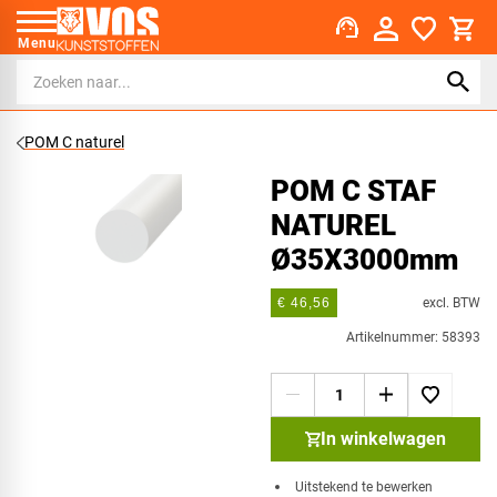
support_agent
Menu
POM C naturel
POM C STAF
NATUREL
Ø35X3000mm
excl. BTW
€ 46,56
Artikelnummer: 58393
In winkelwagen
Uitstekend te bewerken