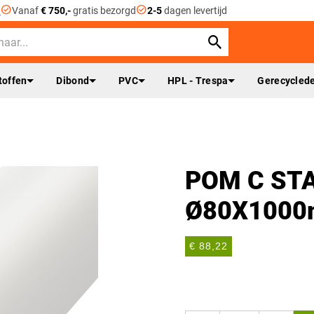
check_circle
check_circle
n
Vanaf
€ 750,-
gratis bezorgd
2-5
dagen levertijd
toffen
Dibond
PVC
HPL - Trespa
Gerecyclede
POM C ST
Ø80X100
€ 88,22