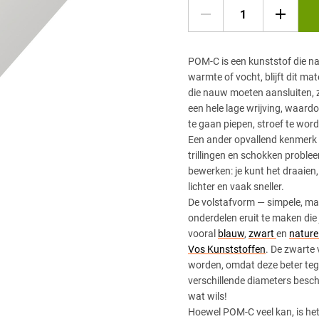
POM-C is een kunststof die n
warmte of vocht, blijft dit ma
die nauw moeten aansluiten, z
een hele lage wrijving, waard
te gaan piepen, stroef te worde
Een ander opvallend kenmerk 
trillingen en schokken problee
bewerken: je kunt het draaien
lichter en vaak sneller.
De volstafvorm — simpele, ma
onderdelen eruit te maken die 
vooral
blauw
,
zwart
en
nature
Vos Kunststoffen
. De zwarte v
worden, omdat deze beter teg
verschillende diameters besc
wat wils!
Hoewel POM-C veel kan, is het