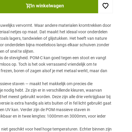
In winkelwagen
auwelijks vervormt. Waar andere materialen kromtrekken door
teriaal netjes op maat. Dat maakt het ideaal voor onderdelen
oals lagers, tandwielen of glijstukken. Het heeft van nature
oor onderdelen bijna moeiteloos langs elkaar schuiven zonder
n of snel te slijten.
is de stevigheid. POM-C kan goed tegen een stoot en vangt
mloos op. Toch is het ook verrassend vriendelijk om te
, frezen, boren of zagen alsof je met metaal werkt, maar dan
ssieve staven — maakt het makkelijk om precies die
je nodig hebt. Ze zijn er in verschillende kleuren, waarvan
l
het meest gebruikt worden. Deze zijn alle drie verkrijgbaar bij
ersie is extra handig als iets buiten of in fel licht gebruikt gaat
en UV kan. Verder zijn de POM massieve staven in
hikbaar en in twee lengtes: 1000mm en 3000mm, voor ieder
 niet geschikt voor heel hoge temperaturen. Echter binnen zijn