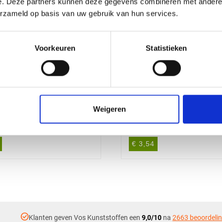
e. Deze partners kunnen deze gegevens combineren met andere i
erzameld op basis van uw gebruik van hun services.
Voorkeuren
Statistieken
Weigeren
C STAF NATUREL
POM C STAF NATUR
3000mm
Ø12X1000mm
€ 3,54
check_circle
Klanten geven Vos Kunststoffen een
9,0/10
na
2663 beoordeli