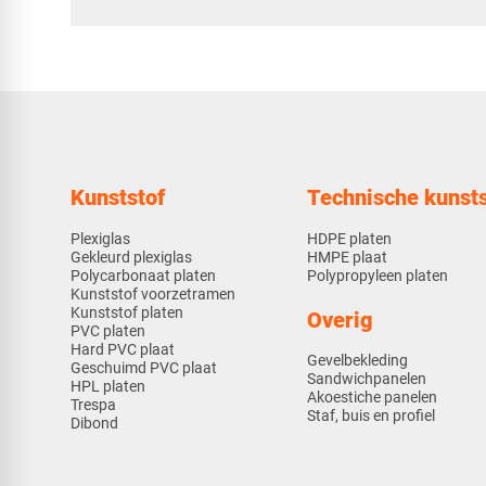
Kunststof
Technische kunsts
Plexiglas
HDPE platen
Gekleurd plexiglas
HMPE plaat
Polycarbonaat platen
Polypropyleen platen
Kunststof voorzetramen
Kunststof platen
Overig
PVC platen
Hard PVC plaat
Gevelbekleding
Geschuimd PVC plaat
Sandwichpanelen
HPL platen
Akoestiche panelen
Trespa
Staf, buis en profiel
Dibond