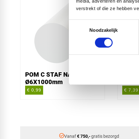
media, adverteren en analys
verstrekt of die ze hebben v
Toestemmingsselectie
Noodzakelijk
POM C STAF NATUREL
POM 
Ø6X1000mm
Ø10X
€ 0,99
€ 7,39
check_circle
Vanaf
€ 750,-
gratis bezorgd