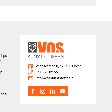
u tips
ze
map
Veensesteeg 8, 4264 KG Veen
phone_enabled
jd
,
0416 75 02 55
mail
info@voskunststoffen.nl
n
 ons