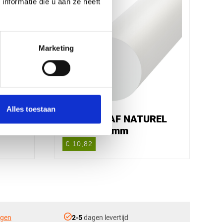
nformatie die u aan ze heeft
Marketing
Alles toestaan
EL
POM C STAF NATUREL
Ø12X3000mm
€ 10,82
check_circle
ngen
2-5
dagen levertijd