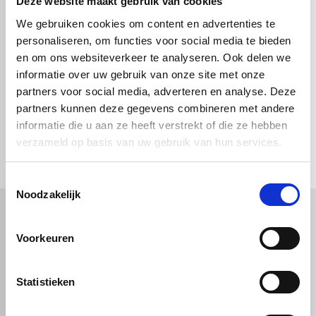
Deze website maakt gebruik van cookies
We gebruiken cookies om content en advertenties te
personaliseren, om functies voor social media te bieden
In winkelwagen
en om ons websiteverkeer te analyseren. Ook delen we
informatie over uw gebruik van onze site met onze
partners voor social media, adverteren en analyse. Deze
partners kunnen deze gegevens combineren met andere
informatie die u aan ze heeft verstrekt of die ze hebben
check_circle
Vanaf
€ 750,-
gratis bezorgd
check_circle
verzameld op basis van uw gebruik van hun services.
Klanten geven Vos Kunststoffen een
9,0/10
na
2662 beoordelingen
check_circle
2-5
dagen levertijd
Toestemmingsselectie
Noodzakelijk
Kunststof
Technische kunststoffen
Voorkeuren
Plexiglas
HDPE platen
Gekleurd plexiglas
HMPE plaat
Statistieken
Polycarbonaat platen
Polypropyleen platen
Kunststof voorzetramen
Kunststof platen
Overig
PVC platen