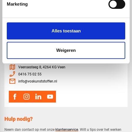
Hard PVC plaat
Marketing
Gevelbekleding
Geschuimd PVC plaat
Sandwichpanelen
HPL platen
Akoestiche panelen
Trespa
Staf, buis en profiel
Dibond
Alles toestaan
Weigeren
map
Veensesteeg 8, 4264 KG Veen
phone_enabled
0416 75 02 55
mail
info@voskunststoffen.nl
Hulp nodig?
Neem dan contact op met onze
klantenservice
. Wilt u tips over het werken