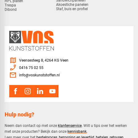
Sandwichpanelen
HPL platen
Akoestiche panelen
Trespa
Staf, buis en profiel
Dibond
map
Veensesteeg 8, 4264 KG Veen
phone_enabled
0416 75 02 55
mail
info@voskunststoffen.nl
Hulp nodig?
Neem dan contact op met onze
klantenservice
. Wilt u tips over het werken
met onze producten? Bekijk dan onze
kennisbank
.
​Lees meer over het
bestelproces
,
bezorging en levertijd
,
betalen
,
retouren
.​