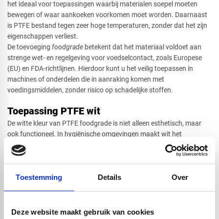
het ideaal voor toepassingen waarbij materialen soepel moeten
bewegen of waar aankoeken voorkomen moet worden. Daarnaast
is PTFE bestand tegen zeer hoge temperaturen, zonder dat het zijn
eigenschappen verliest.
De toevoeging
foodgrade
betekent dat het materiaal voldoet aan
strenge wet- en regelgeving voor voedselcontact, zoals Europese
(EU) en FDA-richtlijnen. Hierdoor kunt u het veilig toepassen in
machines of onderdelen die in aanraking komen met
voedingsmiddelen, zonder risico op schadelijke stoffen.
Toepassing PTFE wit
De witte kleur van PTFE foodgrade is niet alleen esthetisch, maar
ook functioneel. In hygiënische omgevingen maakt wit het
eenvoudiger om vervuiling te signaleren en schoon te houden. Dit is
een belangrijke reden waarom deze variant veel wordt toegepast in
productielijnen en verwerkingsmachines.
Toestemming
Details
Over
Wat PTFE verder bijzonder maakt, is de uitstekende chemische
bestendigheid. Het materiaal reageert vrijwel nergens op en is
bestand tegen agressieve reinigingsmiddelen. Hierdoor blijft het
langdurig inzetbaar, zelfs in intensieve en veeleisende omgevingen.
Deze website maakt gebruik van cookies