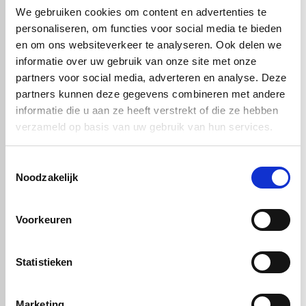
Daarnaast neemt PTFE geen vocht op, wat bijdraagt aan een
We gebruiken cookies om content en advertenties te
stabiele en hygiënische toepassing.
personaliseren, om functies voor social media te bieden
In de praktijk wordt PTFE food wit veel gebruikt voor onderdelen
en om ons websiteverkeer te analyseren. Ook delen we
zoals afdichtingen, glijplaten, lagers en transportgeleidingen. Overal
informatie over uw gebruik van onze site met onze
waar voedselveiligheid, lage wrijving en duurzaamheid
samenkomen, is dit materiaal een logische keuze.
partners voor social media, adverteren en analyse. Deze
partners kunnen deze gegevens combineren met andere
informatie die u aan ze heeft verstrekt of die ze hebben
verzameld op basis van uw gebruik van hun services.
Handig om er bij te kopen
Toestemmingsselectie
Noodzakelijk
Voorkeuren
Statistieken
PTFE wit FG - XT
PTFE wit FG - XT
Marketing