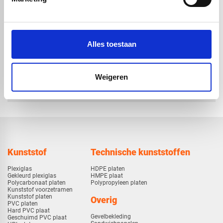
volstaf -
volstaf -
Ø10x1000mm
Ø12x1000mm
€ 9,12
€ 11,66
Alles toestaan
check_circle
Weigeren
Vanaf
€ 750,-
gratis bezorgd
check_circle
Klanten geven Vos Kunststoffen een
9,0/10
na
2662 beoordelingen
check_circle
2-5
dagen levertijd
Kunststof
Technische kunststoffen
Plexiglas
HDPE platen
Gekleurd plexiglas
HMPE plaat
Polycarbonaat platen
Polypropyleen platen
Kunststof voorzetramen
Kunststof platen
Overig
PVC platen
Hard PVC plaat
Gevelbekleding
Geschuimd PVC plaat