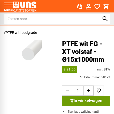
support_agent
Menu
PTFE wit foodgrade
PTFE wit FG -
XT volstaf -
Ø15x1000mm
excl. BTW
€ 21,00
Artikelnummer: 58172
In winkelwagen
Zeer lage wrijving (anti-