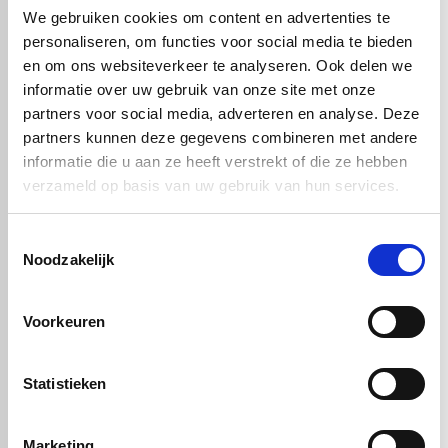
Daarnaast neemt PTFE geen vocht op, wat bijdraagt aan een
We gebruiken cookies om content en advertenties te
stabiele en hygiënische toepassing.
personaliseren, om functies voor social media te bieden
In de praktijk wordt PTFE food wit veel gebruikt voor onderdelen
en om ons websiteverkeer te analyseren. Ook delen we
zoals afdichtingen, glijplaten, lagers en transportgeleidingen. Overal
informatie over uw gebruik van onze site met onze
waar voedselveiligheid, lage wrijving en duurzaamheid
samenkomen, is dit materiaal een logische keuze.
partners voor social media, adverteren en analyse. Deze
partners kunnen deze gegevens combineren met andere
informatie die u aan ze heeft verstrekt of die ze hebben
verzameld op basis van uw gebruik van hun services.
Handig om er bij te kopen
Toestemmingsselectie
Noodzakelijk
Voorkeuren
Statistieken
PTFE wit FG - XT
PTFE wit FG - XT
Marketing