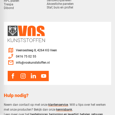
Sandwichpanelen
HPL platen
Akoestiche panelen
Trespa
Staf, buis en profiel
Dibond
map
Veensesteeg 8, 4264 KG Veen
phone_enabled
0416 75 02 55
mail
info@voskunststoffen.nl
Hulp nodig?
Neem dan contact op met onze
klantenservice
. Wilt u tips over het werken
met onze producten? Bekijk dan onze
kennisbank
.
​Lees meer over het
bestelproces
,
bezorging en levertijd
,
betalen
,
retouren
.​