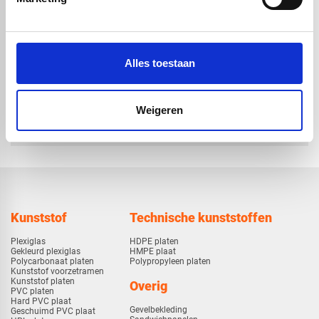
volstaf -
volstaf -
Ø10x1000mm
Ø12x1000mm
€ 9,12
€ 11,66
Alles toestaan
check_circle
Weigeren
Vanaf
€ 750,-
gratis bezorgd
check_circle
Klanten geven Vos Kunststoffen een
9,0/10
na
2663 beoordelingen
check_circle
2-5
dagen levertijd
Kunststof
Technische kunststoffen
Plexiglas
HDPE platen
Gekleurd plexiglas
HMPE plaat
Polycarbonaat platen
Polypropyleen platen
Kunststof voorzetramen
Kunststof platen
Overig
PVC platen
Hard PVC plaat
Gevelbekleding
Geschuimd PVC plaat