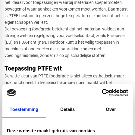
het ideaal voor toepassingen waarbij materialen soepel moeten
bewegen of waar aankoeken voorkomen moet worden. Daarnaast
is PTFE bestand tegen zeer hoge temperaturen, zonder dat het zijn
eigenschappen verliest.
De toevoeging
foodgrade
betekent dat het materiaal voldoet aan
strenge wet- en regelgeving voor voedselcontact, zoals Europese
(EU) en FDA-richtlijnen. Hierdoor kunt u het veilig toepassen in
machines of onderdelen die in aanraking komen met
voedingsmiddelen, zonder risico op schadelijke stoffen.
Toepassing PTFE wit
De witte kleur van PTFE foodgrade is niet alleen esthetisch, maar
ook functioneel. In hygiënische omgevingen maakt wit het
eenvoudiger om vervuiling te signaleren en schoon te houden. Dit is
een belangrijke reden waarom deze variant veel wordt toegepast in
productielijnen en verwerkingsmachines.
Toestemming
Details
Over
Wat PTFE verder bijzonder maakt, is de uitstekende chemische
bestendigheid. Het materiaal reageert vrijwel nergens op en is
bestand tegen agressieve reinigingsmiddelen. Hierdoor blijft het
langdurig inzetbaar, zelfs in intensieve en veeleisende omgevingen.
Deze website maakt gebruik van cookies