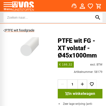
support_agent
Menu
PTFE wit foodgrade
PTFE wit FG -
XT volstaf -
Ø45x1000mm
excl. BTW
€ 186,32
Artikelnummer: 58179
In winkelwagen
Zeer lage wrijving (anti-